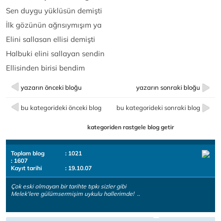
Sen duygu yüklüsün demişti
İlk gözünün ağrısıymışım ya
Elini sallasan ellisi demişti
Halbuki elini sallayan sendin
Ellisinden birisi bendim
yazarın önceki bloğu
yazarın sonraki bloğu
bu kategorideki önceki blog
bu kategorideki sonraki blog
kategoriden rastgele blog getir
Toplam blog
: 1021
: 1607
Kayıt tarihi
: 19.10.07
Çok eski olmayan bir tarihte tıpkı sizler gibi
Melek'lere gülümsermişim uykulu hallerimde! ..