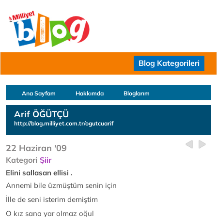
Blog Kategorileri
Ana Sayfam
Hakkımda
Bloglarım
Arif ÖĞÜTÇÜ
http://blog.milliyet.com.tr/ogutcuarif
22 Haziran '09
Kategori
Şiir
Elini sallasan ellisi .
Annemi bile üzmüştüm senin için
İlle de seni isterim demiştim
O kız sana yar olmaz oğul