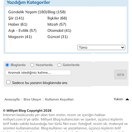
Yazdığım Kategoriler
Gündelik Yaşam (180)
Blog (158)
Şiir (141)
İlişkiler (66)
Haber (61)
Mizah (57)
Aşk - Evlilik (57)
Otomobil (41)
Magazin (41)
Güncel (31)
Bloglarda
Yazarlarda
Galerilerde
Sadece bu yazarın bloglarında ara
|
|
Yukarı
Anasayfa
Bize Ulaşın
Kullanım Koşulları
© Milliyet Blog Copyright 2026
İnternet baskısında yer alan tüm metin, resim ve içeriğin hakları
milliyet.com.tr'ye aittir. Milliyet Blog kullanıcıları ve üyeleri, üçüncü kişilerin
telif hakkı sahibi bulunduğu her türlü fikri eser, fotoğraf, resim vb. materyal ve
ürünleri kullanamazlar. Blog kullanıcı ve yazarlarının, üçüncü kişilerin telif