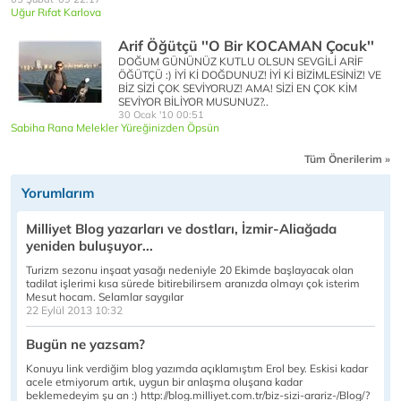
Uğur Rıfat Karlova
Arif Öğütçü ''O Bir KOCAMAN Çocuk''
DOĞUM GÜNÜNÜZ KUTLU OLSUN SEVGİLİ ARİF
ÖĞÜTÇÜ :) İYİ Kİ DOĞDUNUZ! İYİ Kİ BİZİMLESİNİZ! VE
BİZ SİZİ ÇOK SEVİYORUZ! AMA! SİZİ EN ÇOK KİM
SEVİYOR BİLİYOR MUSUNUZ?..
30 Ocak '10 00:51
Sabiha Rana Melekler Yüreğinizden Öpsün
Tüm Önerilerim »
Yorumlarım
Milliyet Blog yazarları ve dostları, İzmir-Aliağada
yeniden buluşuyor...
Turizm sezonu inşaat yasağı nedeniyle 20 Ekimde başlayacak olan
tadilat işlerimi kısa sürede bitirebilirsem aranızda olmayı çok isterim
Mesut hocam. Selamlar saygılar
22 Eylül 2013 10:32
Bugün ne yazsam?
Konuyu link verdiğim blog yazımda açıklamıştım Erol bey. Eskisi kadar
acele etmiyorum artık, uygun bir anlaşma oluşana kadar
beklemedeyim şu an :) http://blog.milliyet.com.tr/biz-sizi-arariz-/Blog/?