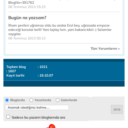
BlogNo=391762
06 Temmuz 2013 15:23
Bugün ne yazsam?
İlham perileri uğramaz oldu bu aralar Erol bey, uğrasada empoze
edeceği konular belli! Yani laylay lom, yani kakara kikiri :) Selamlar
saygılar.
06 Temmuz 2013 00:13
Tüm Yorumlarım »
Toplam blog
: 1021
: 1607
Kayıt tarihi
: 19.10.07
Bloglarda
Yazarlarda
Galerilerde
Sadece bu yazarın bloglarında ara