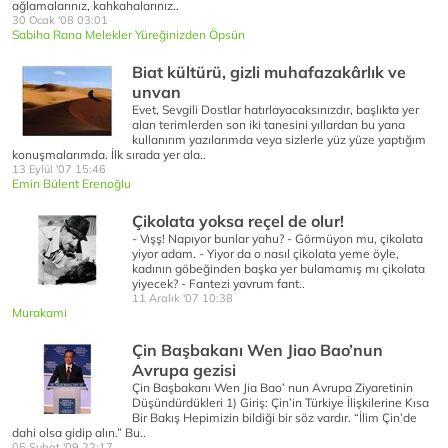
ağlamalarınız, kahkahalarınız..
30 Ocak '08 03:01
Sabiha Rana Melekler Yüreğinizden Öpsün
Biat kültürü, gizli muhafazakârlık ve
unvan
Evet, Sevgili Dostlar hatırlayacaksınızdır, başlıkta yer
alan terimlerden son iki tanesini yıllardan bu yana
kullanırım yazılarımda veya sizlerle yüz yüze yaptığım
konuşmalarımda. İlk sırada yer ala..
13 Eylül '07 15:46
Emin Bülent Erenoğlu
Çikolata yoksa reçel de olur!
- Vışş! Napıyor bunlar yahu? - Görmüyon mu, çikolata
yiyor adam. - Yiyor da o nasıl çikolata yeme öyle,
kadının göbeğinden başka yer bulamamış mı çikolata
yiyecek? - Fantezi yavrum fant..
11 Aralık '07 10:38
Murakami
Çin Başbakanı Wen Jiao Bao’nun
Avrupa gezisi
Çin Başbakanı Wen Jia Bao’ nun Avrupa Ziyaretinin
Düşündürdükleri 1) Giriş: Çin’in Türkiye İlişkilerine Kısa
Bir Bakış Hepimizin bildiği bir söz vardır. “İlim Çin’de
dahi olsa gidip alın.” Bu..
05 Şubat '09 22:17