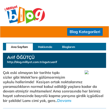
Blog Kategorileri
Ana Sayfam
Hakkımda
Bloglarım
Arif ÖĞÜTÇÜ
http://blog.milliyet.com.tr/ogutcuarif
Çok eski olmayan bir tarihte tıpkı
sizler gibi Melek'lere gülümsermişim
uykulu hallerimde! Kesişen ortak noktalarımız
yaramazlıkların normal kabul edildiği yaşlara kadar da
devam etmiştir muhtemelen! Ama sonrasında her birimiz
hayat sahnesinde başrolü kapma yarışına girdik içgüdüsel
Devamı
bir şekilde! Lamı cimi yok, gere..