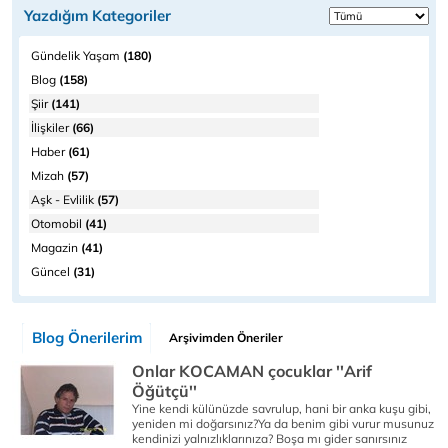
Yazdığım Kategoriler
Gündelik Yaşam
(180)
Blog
(158)
Şiir
(141)
İlişkiler
(66)
Haber
(61)
Mizah
(57)
Aşk - Evlilik
(57)
Otomobil
(41)
Magazin
(41)
Güncel
(31)
Blog Önerilerim
Arşivimden Öneriler
Onlar KOCAMAN çocuklar ''Arif
Öğütçü''
Yine kendi külünüzde savrulup, hani bir anka kuşu gibi,
yeniden mi doğarsınız?Ya da benim gibi vurur musunuz
kendinizi yalnızlıklarınıza? Boşa mı gider sanırsınız