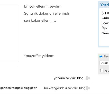
Yazd
En çok ellerimi sevdim
Şiir 
Sana ilk dokunan ellerimdi
Günc
sen kokar ellerim ...
Siyas
Öykü
Günd
*muzaffer yıldırım
Blo
Sad
yazarın sonraki bloğu
goriden rastgele blog getir
bu kategorideki sonraki blog