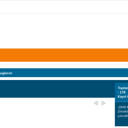
loglarım
Topla
: 178
Kayıt 
1945 
Emekli
çocukl