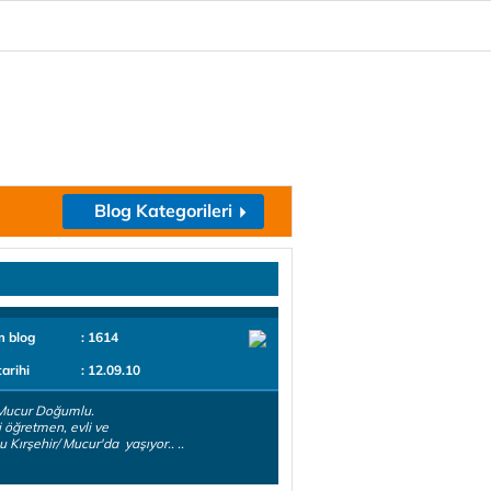
Blog Kategorileri
m blog
: 1614
tarihi
: 12.09.10
Mucur Doğumlu.
 öğretmen, evli ve
u Kırşehir/ Mucur'da yaşıyor.. ..