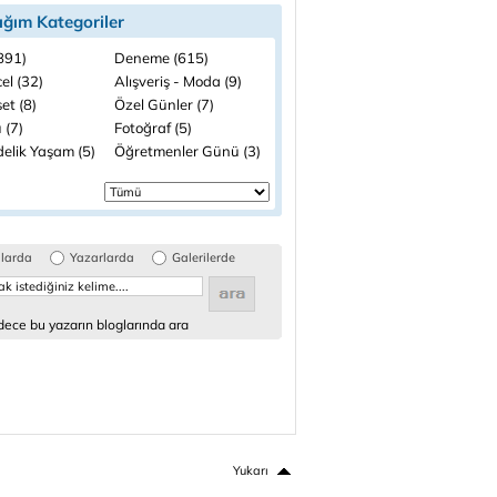
ığım Kategoriler
(891)
Deneme (615)
el (32)
Alışveriş - Moda (9)
et (8)
Özel Günler (7)
 (7)
Fotoğraf (5)
elik Yaşam (5)
Öğretmenler Günü (3)
glarda
Yazarlarda
Galerilerde
ece bu yazarın bloglarında ara
Yukarı