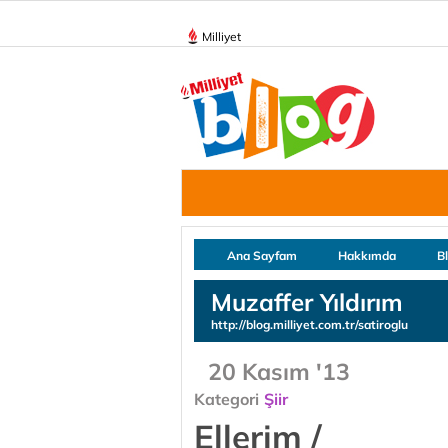
Milliyet
Ana Sayfam
Hakkımda
B
Muzaffer Yıldırım
http://blog.milliyet.com.tr/satiroglu
20 Kasım '13
Kategori
Şiir
Ellerim /