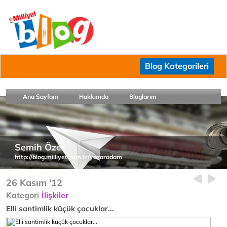
Blog Kategorileri
Ana Sayfam
Hakkımda
Bloglarım
Semih Özer
http://blog.milliyet.com.tr/yazaradam
26 Kasım '12
Kategori
İlişkiler
Elli santimlik küçük çocuklar...