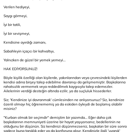
Verilen hediyeyi,
Saygı görmeyi,
İyi bir tatili,
İyi bir sevişmeyi,
Kendisine ayırdığı zamanı,
Sabahleyin içaçıcı bir kahvaltıyı,
Yalnızken de güzel bir yemek yemeyi...
HAK EDİYORSUNUZ!
Böyle kişilik özelliği olan kişilerde, yakınlarından veya çevresindeki kişilerden
kendisi adına birşey talep edebilme davranışı da gelişmemiştir. Başkalarına
rahatsızlık vermemek veya reddedilmek kaygısıyla talep edemezler.
Ailelerinin verdiği desteğin altında ezilir, ya da suçluluk hissederler.
Siz; 'Kendinize iyi davranmak' cümlesinden ne anlıyorsunuz? Siz, kendinize
özenli olmayı hiç öğrenememiş ya da eskiden öyleydi de boşlamış olabilir
misiniz?
"Kurban olmak bir seçimdir" demiştim bir yazımda... Eğer daha çok
başkalarının memnuniyeti üzerine bir hayat yaşıyorsanız, bedellerinin ne
olduğunu bir düşünün. Siz kendinizi düşünmezseniz, başkaları bir süre sonra
sadece buna tanıklık eder ya da konforuna alışır. Kendinizle ilgili 'uyanık'