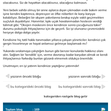
olacaksınız. Siz de hayattan alacaklısınız, alacağınız kalmasın.
Yeni bebek sahibi olmuş bir anne aylarca dışarı çıkmadan evde bakım verme
işine kendini kaptırınca, depresyon ve öfke nöbetleri ile karşı karşıya
kalabiliyor, Bebeğini bir akşam yakınlarına bırakıp eşiyle vakit geçirmekten
suçluluk duyabiliyor. Hanımlar; tıpkı uçak havalanmadan hostesin verdiği
talimat gibi; "Oksijen maskesini önce kendinize sonra çocuğunuza takın"
durumu psikolojik ihtiyaçlarınız için de geçerli. Siz iyi olursanız çevrenizdeki
herşeye dalga dalga yayılır.
Kendisine hiç tatil hakkı tanımadan yıllarca çalışan yöneticiler; kendinizi çok
gergin hissetmeye ve hayat anlamsız gelmeye başlamadı mı?
'
Yukarıda sıralamaya çalıştığım bunun gibi benzer konularda hakkınız olanı
alın. Sağlam bir 'kendilik' için, verme davranışı kadar karşıdan almak ve kendi
ihtiyaçlarınızı farkedip bunları gözardı etmemek oldukça önemlidir.
Unutmayın; en iyi yatırım kendinize yaptığınız yatırımdır!
yazarın önceki bloğu
yazarın sonraki bloğu
bu kategorideki önceki blog
bu kategorideki sonraki blog
kategoriden rastgele blog getir
Toplam blog
: 169