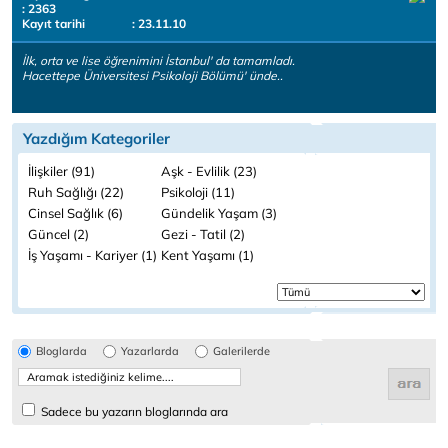
: 2363
Kayıt tarihi
: 23.11.10
İlk, orta ve lise öğrenimini İstanbul' da tamamladı.
Hacettepe Üniversitesi Psikoloji Bölümü' ünde..
Yazdığım Kategoriler
İlişkiler (91)
Aşk - Evlilik (23)
Ruh Sağlığı (22)
Psikoloji (11)
Cinsel Sağlık (6)
Gündelik Yaşam (3)
Güncel (2)
Gezi - Tatil (2)
İş Yaşamı - Kariyer (1)
Kent Yaşamı (1)
Bloglarda
Yazarlarda
Galerilerde
Sadece bu yazarın bloglarında ara