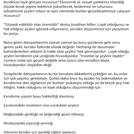
kendinize layık görüyor musunuz? Ekonomik ve sosyal şartlarınız elverdiği
ölçüde kendi yaşam kalitenizi yükseltecek, bedeninizi ve ruhunuzu
iyileştirecek şeyleri istiyor ve aynı zamanda bunları gerçekleştirmeye çalışıyor
musunuz?
"Gözardı edilebilir olan önemlidir" demiş Jonathan Miller. Layık olduğunuz ve
hak ettiğiniz şeyleri gözardı ediyorsanız, yeniden düşünmeniz için yazıyorum
bu yazıyı...
Bana gelen danışanlarımla zaman zaman bu konu gündeme gelir ama
gelme şekli, kendisi farkında olarak değildir. Herhangi bir durumdan
bahsederlerken anlarım ki hakkı olan şeyleri 'hak görmüyordur'. Layık olduğu
şeyleri kendisinin çok uzağında hissediyordur. "İnsanlar iyi şeylere layıktır"
cümlesi onlar için geçerli değildir ama üzücü olan kendileri böyle
hissediyordur, başkaları değil.
Terapilerde danışanlarımın bu tür konulara dikkatlerini çektiğim an, bu onlar
için çok şaşırtıcı gelebiliyor. Çünkü daha önce bu açıdan hiç bakmadıkları ve
kendilerine dair algılarının ya 'kurban' psikolojisi olduğu ya da birçok şeyi hak
ettiğini, hakkı olduğunu ve layık olduğunu düşünmediği için.
Kendisine yaşam boyu hakkettiği davranışı,
Çevresindeki insanların ona sundukları şeyleri,
Mağazadaki gördüğü ve beğendiği güzel elbiseyi,
Restaurantta yiyeceği yemeği,
Ailesinin kendisi için ayırdığı eğitim parasını,