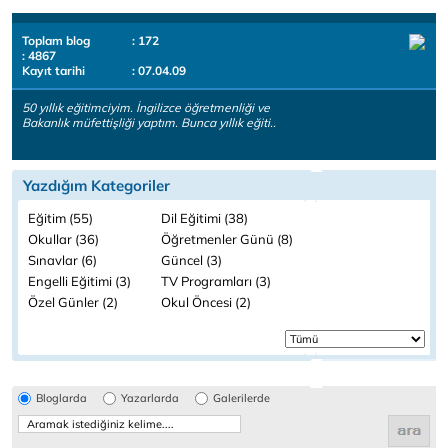
Toplam blog
: 172
: 4867
Kayıt tarihi
: 07.04.09
50 yıllık eğitimciyim. İngilizce öğretmenliği ve
Bakanlık müfettişliği yaptım. Bunca yıllık eğiti..
Yazdığım Kategoriler
Eğitim (55)
Dil Eğitimi (38)
Okullar (36)
Öğretmenler Günü (8)
Sınavlar (6)
Güncel (3)
Engelli Eğitimi (3)
TV Programları (3)
Özel Günler (2)
Okul Öncesi (2)
Bloglarda
Yazarlarda
Galerilerde