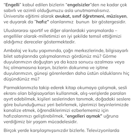
“
Engelli
” kabul edilen bizlerin “
engelsizler
”den ne kadar çok
sabırlı ve azimli olduğumuzu asla unutmamalısınız.
Üniversite eğitimi alarak
avukat, sınıf öğretmeni, müzisyen
,
ve duyarak da ”
hafız”
olanlarımız bunun bir göstergesidir.
Uluslararası sportif ve diğer alanlardaki yarışmalarda –
engelliler olarak-milletimizi en iyi şekilde temsil ettiğimizi
aldığımız dereceler göstermektedir.
Ambalaj ve kutu yapımında, çağrı merkezlerinde, bilgisayarlı
bilet satışlarında çalışmalarımızı gördünüz mü? Görme
duyularımızın doğuştan ya da kaza sonucu azalması veya
hiç olmamasına karşın, bizlerin dokunma ve işitme
duyularımızın, güneşi görenlerden daha üstün olduklarını hiç
düşündünüz mü?
Parmaklarımızla takip ederek kitap okumaya çalışmak, sesli
ekranı olan bilgisayarları kullanmak, alış-verişlerde paraları
ayırt edebilmek, kişileri seslerinden tanımak, doğadaki seslere
göre bulunduğumuz yeri belirlemek, işlerimizi beyinlerimizde
kanalize etmek, öğrendiklerimizi ezberlememiz için
hafızalarımızı geliştirebilmek, “
engelleri aşmak”
uğruna
verdiğimiz bir yaşam mücadelesidir.
Birçok yerde karşılaşmışsınızdır bizlerle. Televizyonlarda