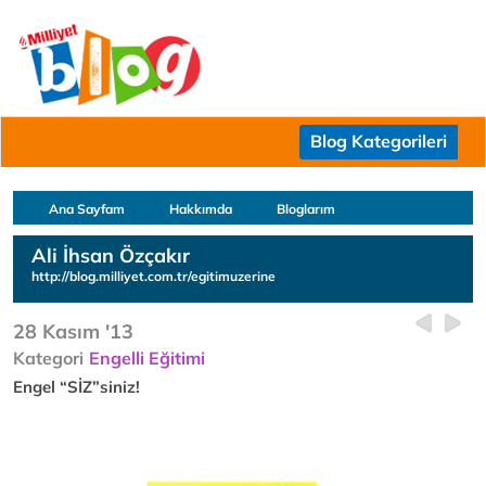
Blog Kategorileri
Ana Sayfam
Hakkımda
Bloglarım
Ali İhsan Özçakır
http://blog.milliyet.com.tr/egitimuzerine
28 Kasım '13
Kategori
Engelli Eğitimi
Engel “SİZ”siniz!