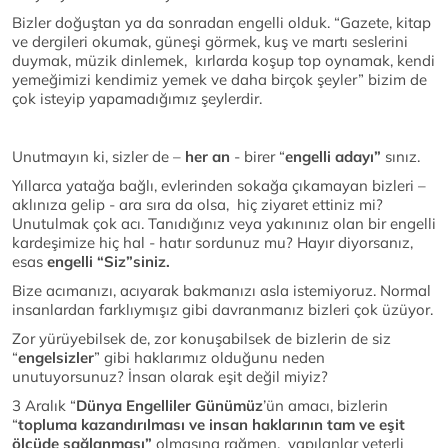
Bizler doğuştan ya da sonradan engelli olduk. “Gazete, kitap
ve dergileri okumak, güneşi görmek, kuş ve martı seslerini
duymak, müzik dinlemek, kırlarda koşup top oynamak, kendi
yemeğimizi kendimiz yemek ve daha birçok şeyler” bizim de
çok isteyip yapamadığımız şeylerdir.
Unutmayın ki, sizler de –
her an
- birer “
engelli adayı”
sınız.
Yıllarca yatağa bağlı, evlerinden sokağa çıkamayan bizleri –
aklınıza gelip - ara sıra da olsa, hiç ziyaret ettiniz mi?
Unutulmak çok acı. Tanıdığınız veya yakınınız olan bir engelli
kardeşimize hiç hal - hatır sordunuz mu? Hayır diyorsanız,
esas
engelli “Siz”siniz.
Bize acımanızı, acıyarak bakmanızı asla istemiyoruz. Normal
insanlardan farklıymışız gibi davranmanız bizleri çok üzüyor.
Zor yürüyebilsek de, zor konuşabilsek de bizlerin de siz
“
engelsizler
” gibi haklarımız olduğunu neden
unutuyorsunuz? İnsan olarak eşit değil miyiz?
3 Aralık “
Dünya Engelliler Günümüz
’ün amacı, bizlerin
“
topluma kazandırılması ve insan haklarının tam ve eşit
ölçüde sağlanması”
olmasına rağmen, yapılanlar yeterli