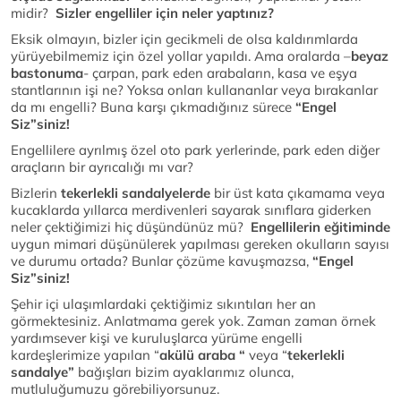
midir?
Sizler engelliler için neler yaptınız?
Eksik olmayın, bizler için gecikmeli de olsa kaldırımlarda
yürüyebilmemiz için özel yollar yapıldı. Ama oralarda –
beyaz
bastonuma
- çarpan, park eden arabaların, kasa ve eşya
stantlarının işi ne? Yoksa onları kullananlar veya bırakanlar
da mı engelli? Buna karşı çıkmadığınız sürece
“Engel
Siz”siniz!
Engellilere ayrılmış özel oto park yerlerinde, park eden diğer
araçların bir ayrıcalığı mı var?
Bizlerin
tekerlekli sandalyelerde
bir üst kata çıkamama veya
kucaklarda yıllarca merdivenleri sayarak sınıflara giderken
neler çektiğimizi hiç düşündünüz mü?
Engellilerin eğitiminde
uygun mimari düşünülerek yapılması gereken okulların sayısı
ve durumu ortada? Bunlar çözüme kavuşmazsa,
“Engel
Siz”siniz!
Şehir içi ulaşımlardaki çektiğimiz sıkıntıları her an
görmektesiniz. Anlatmama gerek yok. Zaman zaman örnek
yardımsever kişi ve kuruluşlarca yürüme engelli
kardeşlerimize yapılan “
akülü araba “
veya “
tekerlekli
sandalye”
bağışları bizim ayaklarımız olunca,
mutluluğumuzu görebiliyorsunuz.