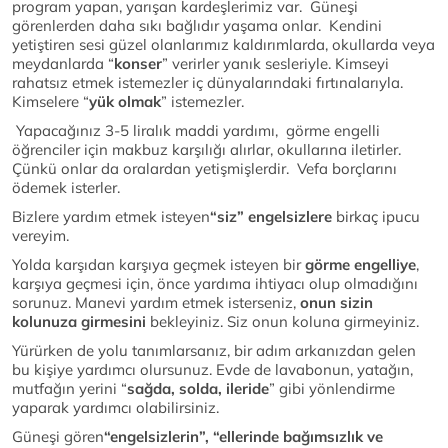
program yapan, yarışan kardeşlerimiz var. Güneşi
görenlerden daha sıkı bağlıdır yaşama onlar. Kendini
yetiştiren sesi güzel olanlarımız kaldırımlarda, okullarda veya
meydanlarda “
konser
” verirler yanık sesleriyle. Kimseyi
rahatsız etmek istemezler iç dünyalarındaki fırtınalarıyla.
Kimselere “
yük olmak
” istemezler.
Yapacağınız 3-5 liralık maddi yardımı, görme engelli
öğrenciler için makbuz karşılığı alırlar, okullarına iletirler.
Çünkü onlar da oralardan yetişmişlerdir. Vefa borçlarını
ödemek isterler.
Bizlere yardım etmek isteyen
“siz” engelsizlere
birkaç ipucu
vereyim.
Yolda karşıdan karşıya geçmek isteyen bir
görme engelliye
,
karşıya geçmesi için, önce yardıma ihtiyacı olup olmadığını
sorunuz. Manevi yardım etmek isterseniz,
onun sizin
kolunuza girmesini
bekleyiniz. Siz onun koluna girmeyiniz.
Yürürken de yolu tanımlarsanız, bir adım arkanızdan gelen
bu kişiye yardımcı olursunuz. Evde de lavabonun, yatağın,
mutfağın yerini “
sağda, solda, ileride
” gibi yönlendirme
yaparak yardımcı olabilirsiniz.
Güneşi gören
“engelsizlerin”,
“ellerinde bağımsızlık ve