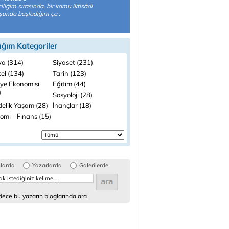
iliğim sırasında, bir kamu iktisâdi
şunda başladığım ça..
ığım Kategoriler
a (314)
Siyaset (231)
el (134)
Tarih (123)
iye Ekonomisi
Eğitim (44)
)
Sosyoloji (28)
elik Yaşam (28)
İnançlar (18)
omi - Finans (15)
glarda
Yazarlarda
Galerilerde
ece bu yazarın bloglarında ara