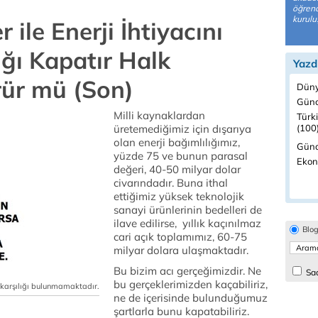
öğrenc
kurulu
 ile Enerji İhtiyacını
ığı Kapatır Halk
Yazd
rür mü (Son)
Düny
Günc
Milli kaynaklardan
Türk
üretemediğimiz için dışarıya
(100
olan enerji bağımlılığımız,
Günd
yüzde 75 ve bunun parasal
Ekon
değeri, 40-50 milyar dolar
civarındadır. Buna ithal
ettiğimiz yüksek teknolojik
sanayi ürünlerinin bedelleri de
ilave edilirse, yıllık kaçınılmaz
Blo
cari açık toplamımız, 60-75
milyar dolara ulaşmaktadır.
Bu bizim acı gerçeğimizdir. Ne
Sad
bu gerçeklerimizden kaçabiliriz,
r karşılığı bulunmamaktadır.
ne de içerisinde bulunduğumuz
şartlarla bunu kapatabiliriz.