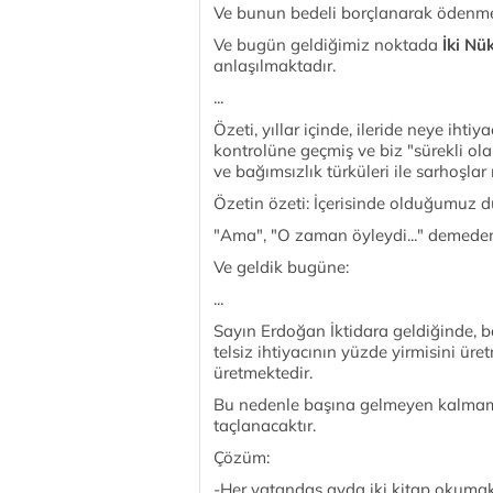
Ve bunun bedeli borçlanarak ödenme
Ve bugün geldiğimiz noktada
İki Nük
anlaşılmaktadır.
...
Özeti, yıllar içinde, ileride neye ihti
kontrolüne geçmiş ve biz "sürekli ola
ve bağımsızlık türküleri ile sarhoşla
Özetin özeti: İçerisinde olduğumuz 
"Ama", "O zaman öyleydi..." demede
Ve geldik bugüne:
...
Sayın Erdoğan İktidara geldiğinde, b
telsiz ihtiyacının yüzde yirmisini ür
üretmektedir.
Bu nedenle başına gelmeyen kalmamışt
taçlanacaktır.
Çözüm:
-Her vatandaş ayda iki kitap oku