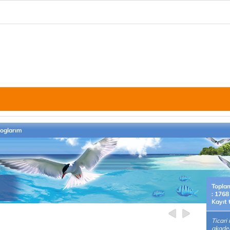
loglarım
Topla
: 1768
Kayıt 
Ticari 
akade