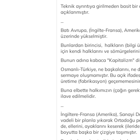
Teknik ayrıntıya girilmeden basit bir
açıklanmıştır.
...
Batı Avrupa, (İngilte-Fransa), Amer
üzerinde yükselmiştir.
Bunlardan birincisi, halkların (bilgi
için kendi halklarını ve sömürgeleri
Bunun adına kabaca "Kapitalizm" diye
Osmanlı-Türkiye, ne başkalarını, ne 
sermaye oluşmamıştır. Bu açık ifadesi
üretime (fabrikasyon) geçememesinin
Buna elbette halkımızın (çağın gerekt
ilave edilmelidir.
...
İngiltere-Fransa (Amerika), Sanayi De
vadeli bir planla yıkarak Ortadoğu p
de, ellerini, ayaklarını keserek (ile
boyutta başka bir çizgiye taşımıştır.