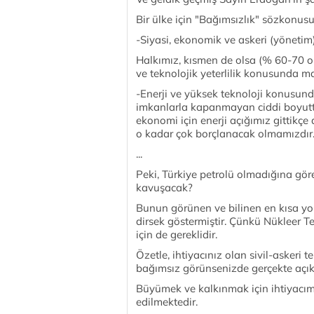
Bir ülke için "Bağımsızlık" sözkonu
-Siyasi, ekonomik ve askeri (yönetim) 
Halkımız, kısmen de olsa (% 60-70 o
ve teknolojik yeterlilik konusunda 
-Enerji ve yüksek teknoloji konusund
imkanlarla kapanmayan ciddi boyutta
ekonomi için enerji açığımız gittikçe
o kadar çok borçlanacak olmamızdır
...
Peki, Türkiye petrolü olmadığına göre
kavuşacak?
Bunun görünen ve bilinen en kısa yol
dirsek göstermiştir. Çünkü Nükleer Tek
için de gereklidir.
Özetle, ihtiyacınız olan sivil-askeri 
bağımsız görünsenizde gerçekte açı
Büyümek ve kalkınmak için ihtiyacımı
edilmektedir.