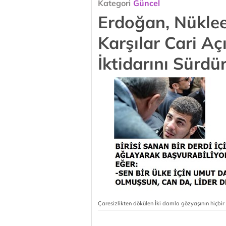
Kategori
Güncel
Erdoğan, Nükleer
Karşılar Cari Aç
İktidarını Sürdü
Çaresizlikten dökülen İki damla gözyaşının hiçbi