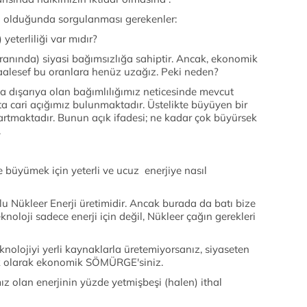
su olduğunda sorgulanması gerekenler:
yeterliliği var mıdır?
ranında) siyasi bağımsızlığa sahiptir. Ancak, ekonomik
maalesef bu oranlara henüz uzağız. Peki neden?
a dışarıya olan bağımlılığımız neticesinde mevcut
 cari açığımız bulunmaktadır. Üstelikte büyüyen bir
 artmaktadır. Bunun açık ifadesi; ne kadar çok büyürsek
.
 büyümek için yeterli ve ucuz enerjiye nasıl
u Nükleer Enerji üretimidir. Ancak burada da batı bize
noloji sadece enerji için değil, Nükleer çağın gerekleri
teknolojiyi yerli kaynaklarla üretemiyorsanız, siyaseten
k olarak ekonomik SÖMÜRGE'siniz.
z olan enerjinin yüzde yetmişbeşi (halen) ithal