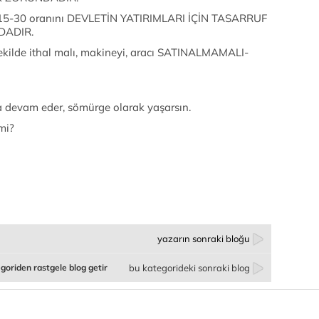
de 15-30 oranını DEVLETİN YATIRIMLARI İÇİN TASARRUF
DADIR.
şekilde ithal malı, makineyi, aracı SATINALMAMALI-
 devam eder, sömürge olarak yaşarsın.
mi?
yazarın sonraki bloğu
goriden rastgele blog getir
bu kategorideki sonraki blog