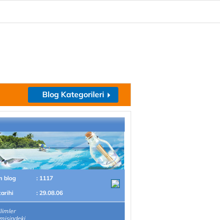
Blog Kategorileri
m blog
: 1117
tarihi
: 29.08.06
ilimler
misindeki