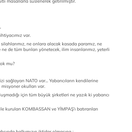
tli masallarla süslenerek getirilmiştir.
,
ihtiyacımız var.
 silahlarımız, ne onlara alacak kasada paramız, ne
ne de tüm bunları yönetecek, ilim insanlarımız, yeterli
 yok mu?
mizi sağlayan NATO var... Yabancıların kendilerine
 misyoner okulları var.
luşmadığı için tüm büyük şirketleri ne yazık ki yabancı
 ile kurulan KOMBASSAN ve YİMPAŞ'ı batıranları
hsında halkımızın iktidar olmasına :