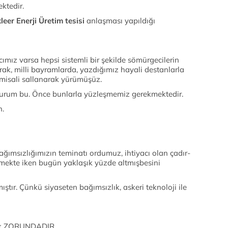
ktedir.
leer Enerji Üretim tesisi
anlaşması yapıldığı
yacımız varsa hepsi sistemli bir şekilde sömürgecilerin
rak, milli bayramlarda, yazdığımız hayali destanlarla
r misali sallanarak yürümüşüz.
durum bu. Önce bunlarla yüzleşmemiz gerekmektedir.
n.
ağımsızlığımızın teminatı ordumuz, ihtiyacı olan çadır-
etmekte iken bugün yaklaşık yüzde altmışbesini
ır. Çünkü siyaseten bağımsızlık, askeri teknoloji ile
mak ZORUNDADIR.