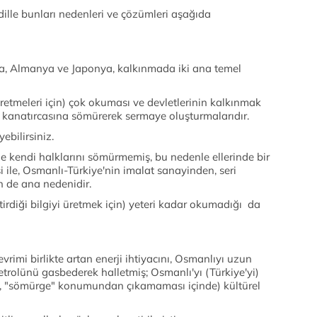
 dille bunları nedenleri ve çözümleri aşağıda
ika, Almanya ve Japonya, kalkınmada iki ana temel
 üretmeleri için) çok okuması ve devletlerinin kalkınmak
ni kanatırcasına sömürerek sermaye oluşturmalarıdır.
bilirsiniz.
de kendi halklarını sömürmemiş, bu nedenle ellerinde bir
 ile, Osmanlı-Türkiye'nin imalat sanayinden, seri
 de ana nedenidir.
irdiği bilgiyi üretmek için) yeteri kadar okumadığı da
vrimi birlikte artan enerji ihtiyacını, Osmanlıyı uzun
etrolünü gasbederek halletmiş; Osmanlı'yı (Türkiye'yi)
ride, "sömürge" konumundan çıkamaması içinde) kültürel