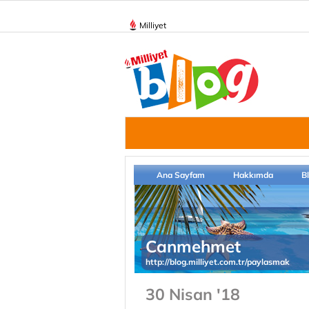
Milliyet
Ana Sayfam
Hakkımda
B
Canmehmet
http://blog.milliyet.com.tr/paylasmak
30 Nisan '18