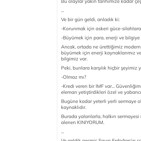
Bu olaylar yakın tarihimize kadar çeşi
...
Ve bir gün geldi, anladık ki:
-Korunmak için askeri güce-silahlara
-Büyümek için para, enerji ve bilgiye 
Ancak, ortada ne ürettiğimiz modern
büyümek için enerji kaynaklarımız ve 
bilgimiz var.
Peki, bunlara karşılık hiçbir şeyimiz
-Olmaz mı?
-Kredi veren bir IMF var... Güvenliği
eleman yetiştirdikleri özel ve yabancı
Bugüne kadar yeterli yerli sermaye o
kaynaklıdır.
Burada yalanlarla, halkın sermayesi
alenen KINIYORUM.
...
Ve geldik geçmiş Sayın Erdoğan'ın şa