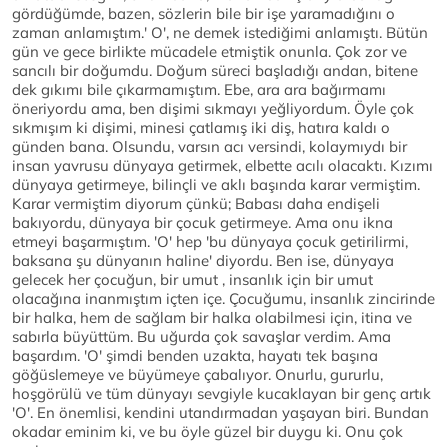
gördüğümde, bazen, sözlerin bile bir işe yaramadığını o
zaman anlamıştım.' O', ne demek istediğimi anlamıştı. Bütün
gün ve gece birlikte mücadele etmiştik onunla. Çok zor ve
sancılı bir doğumdu. Doğum süreci başladığı andan, bitene
dek gıkımı bile çıkarmamıştım. Ebe, ara ara bağırmamı
öneriyordu ama, ben dişimi sıkmayı yeğliyordum. Öyle çok
sıkmışım ki dişimi, minesi çatlamış iki diş, hatıra kaldı o
günden bana. Olsundu, varsın acı versindi, kolaymıydı bir
insan yavrusu dünyaya getirmek, elbette acılı olacaktı. Kızımı
dünyaya getirmeye, bilinçli ve aklı başında karar vermiştim.
Karar vermiştim diyorum çünkü; Babası daha endişeli
bakıyordu, dünyaya bir çocuk getirmeye. Ama onu ikna
etmeyi başarmıştım. 'O' hep 'bu dünyaya çocuk getirilirmi,
baksana şu dünyanın haline' diyordu. Ben ise, dünyaya
gelecek her çocuğun, bir umut , insanlık için bir umut
olacağına inanmıştım içten içe. Çocuğumu, insanlık zincirinde
bir halka, hem de sağlam bir halka olabilmesi için, itina ve
sabırla büyüttüm. Bu uğurda çok savaşlar verdim. Ama
başardım. 'O' şimdi benden uzakta, hayatı tek başına
göğüslemeye ve büyümeye çabalıyor. Onurlu, gururlu,
hoşgörülü ve tüm dünyayı sevgiyle kucaklayan bir genç artık
'O'. En önemlisi, kendini utandırmadan yaşayan biri. Bundan
okadar eminim ki, ve bu öyle güzel bir duygu ki. Onu çok