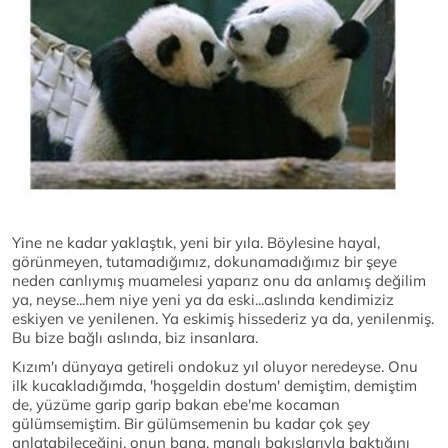
Yine ne kadar yaklaştık, yeni bir yıla. Böylesine hayal,
görünmeyen, tutamadığımız, dokunamadığımız bir şeye
neden canlıymış muamelesi yaparız onu da anlamış değilim
ya, neyse...hem niye yeni ya da eski...aslında kendimiziz
eskiyen ve yenilenen. Ya eskimiş hissederiz ya da, yenilenmiş.
Bu bize bağlı aslında, biz insanlara.
Kızım'ı dünyaya getireli ondokuz yıl oluyor neredeyse. Onu
ilk kucakladığımda, 'hoşgeldin dostum' demiştim, demiştim
de, yüzüme garip garip bakan ebe'me kocaman
gülümsemiştim. Bir gülümsemenin bu kadar çok şey
anlatabileceğini, onun bana, manalı bakışlarıyla baktığını