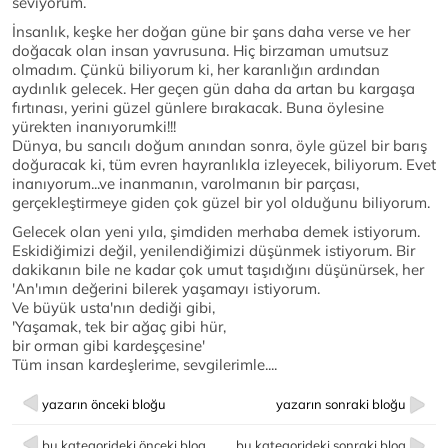
seviyorum.
İnsanlık, keşke her doğan güne bir şans daha verse ve her
doğacak olan insan yavrusuna. Hiç birzaman umutsuz
olmadım. Çünkü biliyorum ki, her karanlığın ardından
aydınlık gelecek. Her geçen gün daha da artan bu kargaşa
fırtınası, yerini güzel günlere bırakacak. Buna öylesine
yürekten inanıyorumki!!!
Dünya, bu sancılı doğum anından sonra, öyle güzel bir barış
doğuracak ki, tüm evren hayranlıkla izleyecek, biliyorum. Evet
inanıyorum...ve inanmanın, varolmanın bir parçası,
gerçekleştirmeye giden çok güzel bir yol olduğunu biliyorum.
Gelecek olan yeni yıla, şimdiden merhaba demek istiyorum.
Eskidiğimizi değil, yenilendiğimizi düşünmek istiyorum. Bir
dakikanın bile ne kadar çok umut taşıdığını düşünürsek, her
'An'ımın değerini bilerek yaşamayı istiyorum.
Ve büyük usta'nın dediği gibi,
'Yaşamak, tek bir ağaç gibi hür,
bir orman gibi kardeşçesine'
Tüm insan kardeşlerime, sevgilerimle....
yazarın önceki bloğu
yazarın sonraki bloğu
bu kategorideki önceki blog
bu kategorideki sonraki blog