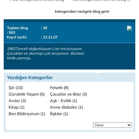
kategoriden rastgele blog getir
Toplam blog
: 36
: 563
Kayıt tarihi
: 12.11.07
1962Tunceli doğumluyum.Lise mezunuyum.
Çocukları ve okumayı çok seviyorum. Bunlara
birde yazmay..
Yazdığım Kategoriler
Şiir (10)
Felsefe (8)
Gündelik Yaşam (5)
Çocuklar ve ilkler (3)
Anılar (3)
Aşk - Evlilik (1)
Kitap (1)
Anne-Babalar (1)
Ben Bildiriyorum (1)
İlişkiler (1)