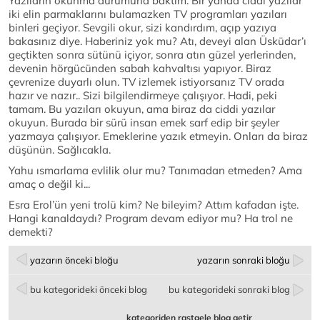
Yazıların okunma durumuna baktım. Bir yanda ciddi yazılar
iki elin parmaklarını bulamazken TV programları yazıları
binleri geçiyor. Sevgili okur, sizi kandırdım, açıp yazıya
bakasınız diye. Haberiniz yok mu? Atı, deveyi alan Üsküdar’ı
geçtikten sonra sütünü içiyor, sonra atın güzel yerlerinden,
devenin hörgücünden sabah kahvaltısı yapıyor. Biraz
çevrenize duyarlı olun. TV izlemek istiyorsanız TV orada
hazır ve nazır.. Sizi bilgilendirmeye çalışıyor. Hadi, peki
tamam. Bu yazıları okuyun, ama biraz da ciddi yazılar
okuyun. Burada bir sürü insan emek sarf edip bir şeyler
yazmaya çalışıyor. Emeklerine yazık etmeyin. Onları da biraz
düşünün. Sağlıcakla.
Yahu ısmarlama evlilik olur mu? Tanımadan etmeden? Ama
amaç o değil ki...
Esra Erol’ün yeni trolü kim? Ne bileyim? Attım kafadan işte.
Hangi kanaldaydı? Program devam ediyor mu? Ha trol ne
demekti?
yazarın önceki bloğu
yazarın sonraki bloğu
bu kategorideki önceki blog
bu kategorideki sonraki blog
kategoriden rastgele blog getir