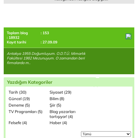
Toplam blog
: 153
: 18932
Kayıt tarihi
: 27.09.09
Antakya 1955 Doğumluyum. O.D.T.Ü. Mimarlık
Fakültesi 1982 Mezunuyum. O zamandan beri
firmalarda m..
Yazdığım Kategoriler
Tarih (30)
Siyaset (29)
Güncel (19)
Bilim (8)
Deneme (5)
Şiir (5)
TV Programları (5)
Blog yazarları
tartışıyor! (4)
Felsefe (4)
Haber (4)