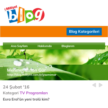
Blog Kategorileri
Ana Sayfam
Hakkımda
Bloglarım
Mehmet Sinan Gür
http://blog.milliyet.com.tr/yazmimar
24 Şubat '16
Kategori
TV Programları
Esra Erol’ün yeni trolü kim?