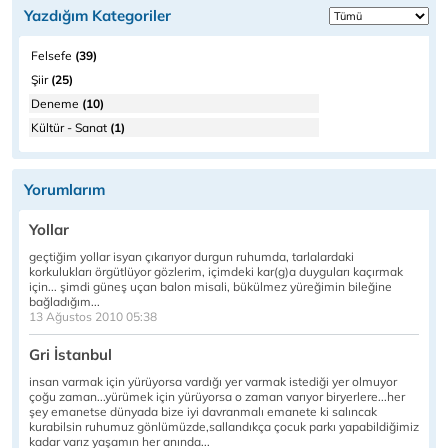
Yazdığım Kategoriler
Felsefe
(39)
Şiir
(25)
Deneme
(10)
Kültür - Sanat
(1)
Yorumlarım
Yollar
geçtiğim yollar isyan çıkarıyor durgun ruhumda, tarlalardaki
korkulukları örgütlüyor gözlerim, içimdeki kar(g)a duyguları kaçırmak
için... şimdi güneş uçan balon misali, bükülmez yüreğimin bileğine
bağladığım...
13 Ağustos 2010 05:38
Gri İstanbul
insan varmak için yürüyorsa vardığı yer varmak istediği yer olmuyor
çoğu zaman...yürümek için yürüyorsa o zaman varıyor biryerlere...her
şey emanetse dünyada bize iyi davranmalı emanete ki salıncak
kurabilsin ruhumuz gönlümüzde,sallandıkça çocuk parkı yapabildiğimiz
kadar varız yaşamın her anında...