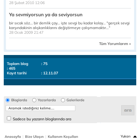
28 Şubat 2010 12:06
Ya sevmiyorsun ya da seviyorsun
bir sıcak söz... bir demlik çay... işte sevgi bu kadar kolay... "gerçek sevgi
karşındakinin alışkanlıklarını değiştirmeye çalışmamaktır..."
28 Ocak 2009 21:47
Tüm Yorumlarım »
Toplam blog
: 75
: 465
Kayıt tarihi
: 12.11.07
Bloglarda
Yazarlarda
Galerilerde
Sadece bu yazarın bloglarında ara
|
|
Yukarı
Anasayfa
Bize Ulaşın
Kullanım Koşulları