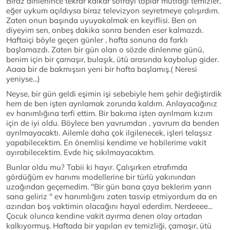
Biraz dinlenince tekrar kalkar sofrayı toplar mutfağı temizler,
eğer uykum açıldıysa biraz televizyon seyretmeye çalışırdım.
Zaten onun başında uyuyakalmak en keyiflisi. Ben on
diyeyim sen, onbeş dakika sonra benden eser kalmazdı.
Haftaiçi böyle geçen günler , hafta sonuna da farklı
başlamazdı. Zaten bir gün olan o sözde dinlenme günü,
benim için bir çamaşır, bulaşık, ütü arasında kaybolup gider.
Aaaa bir de bakmışsın yeni bir hafta başlamış.( Neresi
yeniyse...)
Neyse, bir gün geldi eşimin işi sebebiyle hem şehir değiştirdik
hem de ben işten ayrılamak zorunda kaldım. Anlayacağınız
ev hanımlığına terfi ettim. Bir bakıma işten ayrılmam kızım
için de iyi oldu. Böylece ben yavrumdan , yavrum da benden
ayrılmayacaktı. Ailemle daha çok ilgilenecek, işleri telaşsız
yapabilecektim. En önemlisi kendime ve hobilerime vakit
ayırabilecektim. Evde hiç sıkılmayacaktım.
Bunlar oldu mu? Tabii ki hayır. Çalışırken etrafımda
gördüğüm ev hanımı modellerine bir türlü yakınından
uzağından geçemedim. ''Bir gün bana çaya beklerim yarın
sana geliriz '' ev hanımlığını zaten tasvip etmiyordum da en
azından boş vaktimin olacağını hayal ederdim. Nerdeeee...
Çocuk olunca kendine vakit ayırma denen olay ortadan
kalkıyormuş. Haftada bir yapılan ev temizliği, çamaşır, ütü