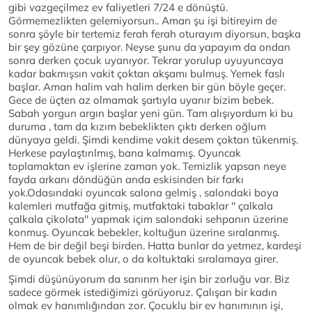
gibi vazgeçilmez ev faliyetleri 7/24 e dönüştü.
Görmemezlikten gelemiyorsun.. Aman şu işi bitireyim de
sonra şöyle bir tertemiz ferah ferah oturayım diyorsun, başka
bir şey gözüne çarpıyor. Neyse şunu da yapayım da ondan
sonra derken çocuk uyanıyor. Tekrar yorulup uyuyuncaya
kadar bakmışsın vakit çoktan akşamı bulmuş. Yemek faslı
başlar. Aman halim vah halim derken bir gün böyle geçer.
Gece de üçten az olmamak şartıyla uyanır bizim bebek.
Sabah yorgun argın başlar yeni gün. Tam alışıyordum ki bu
duruma , tam da kızım bebeklikten çıktı derken oğlum
dünyaya geldi. Şimdi kendime vakit desem çoktan tükenmiş.
Herkese paylaştırılmış, bana kalmamış. Oyuncak
toplamaktan ev işlerine zaman yok. Temizlik yapsan neye
fayda arkanı döndüğün anda eskisinden bir farkı
yok.Odasındaki oyuncak salona gelmiş , salondaki boya
kalemleri mutfağa gitmiş, mutfaktaki tabaklar '' çalkala
çalkala çikolata'' yapmak içim salondaki sehpanın üzerine
konmuş. Oyuncak bebekler, koltuğun üzerine sıralanmış.
Hem de bir değil beşi birden. Hatta bunlar da yetmez, kardeşi
de oyuncak bebek olur, o da koltuktaki sıralamaya girer.
Şimdi düşünüyorum da sanırım her işin bir zorluğu var. Biz
sadece görmek istediğimizi görüyoruz. Çalışan bir kadın
olmak ev hanımlığından zor. Çocuklu bir ev hanımının işi,