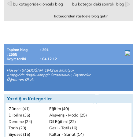
bu kategorideki önceki blog
bu kategorideki sonraki blog
kategoriden rastgele blog getir
Toplam blog
: 391
: 2555
Kayıt tarihi
: 04.12.12
Hüseyin BAŞDOĞAN, 1942'de Malatya-
Arapgir'de doğdu.Arapgir Ortaokulunu, Diyarbakır
Öğretmen Okul..
Yazdığım Kategoriler
Güncel (41)
Eğitim (40)
Dilbilim (36)
Alışveriş - Moda (25)
Deneme (24)
Dil Eğitimi (22)
Tarih (20)
Gezi - Tatil (16)
Siyaset (15)
Kültür - Sanat (14)