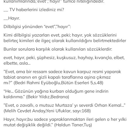
kullanımlarında,”evet”,”hayır” tümce niteliğindedir.
__ TV haberlerini izlediniz mi?
__Hayır.
Dilbilgisi yönünden “evet”,”hayır”:
Kimi dilbilgisi yazarları evet, peki; hayır, yok sözcüklerini
belirteç kimileri de ilgeç olarak kullanıldığını belirtmektedirler
Bunlar sorulara karşılık olarak kullanılan sözcüklerdir:
evet, hayır, peki, şüphesiz, kuşkusuz, hayhay, kıvançla, elbet,
elbette, asla...
”Evet, ama bir ressam sadece kavun karpuz resmi yaparak
tabiat ananın en gizli kapalı taraflarına aşina çıkmaz
mı?” (Bedri Rahmi Eyüboğlu,Bütün Eserleri 5,s.48)
“He... Gözünün yağına kurban olduğum gene indirin
kaldırıma.” (Bekir Yıldız,Bedrana)
”Evet, o zavallı, o mutsuz Murtaza’ yı severdi Orhan Kemal...”
(Melih Cevdet Anday,Yeni Ufuklar, sayı:168)
Hayır, hayır,bu sadece yapraklanmaktan ileri gelen o her yılki
mutat değişiklik değildi.” (Haldun Taner,Tuş)