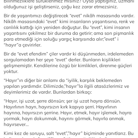
bilinmezliklere sürüklenmez misiniz? Oysa yaptığınız, uzmanı
olduğunuz işi geliştirseniz, çoğu kez zarar etmezsiniz.
Bir de yaşantımızı değiştirecek “evet” nikâh masasında vardır.
Nikâh masasındaki “evet” kimi insanların yaşantısına, renk ve
canlılık kattığı için yeniden doğuştur. Bu “evet”, kimi insanın
yaşantısını çekilmez bir duruma da getirir; ama son pişmanlık
para etmediği için soluğu yargıç karşısında alır;”evet” i
“hayır”a çevirirler.
Bir de “evet efendim” çiler vardır ki düşünmeden, irdelemeden
sorgulamadan her şeye “evet” derler. Bunların kişilikleri
gelişmemiştir. Kendilerine özgü bir kimlikleri, direnme güçleri
yoktur.
“Hayır”ın diğer bir anlamı da “iyilik, karşılık beklemeden
yapılan yardımdır. Dilimizde,”hayır”la ilgili atasözlerimiz ve
deyimlerimiz de vardır. Bunlardan birkaçı:
“Hayır, işi uzat, şerre dönsün; şer işi uzat hayra dönsün.
Hayırlının hayrı, hayırsızın kırk kapıya şerri. Hayırlının
hayrına, hayırsızın şerrine. Hayır, etmek, hayır işlemek, hayra
yormak, hayrı dokunmak, hayrını görmek, hayırla anmak,
hayırsever…
Kimi kez de soruyu, salt “evet”,”hayır” biçiminde yanıtlarız. Bu