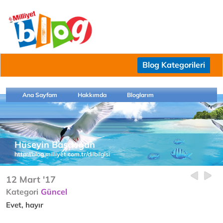
Blog Kategorileri
Ana Sayfam
Hakkımda
Bloglarım
Hüseyin Başdoğan
http://blog.milliyet.com.tr/dilbilgisi
12 Mart '17
Kategori
Güncel
Evet, hayır