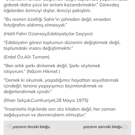
giderek daha yüce bir anlam kazandırmaktır.” Görevdeş
öğelerden birinciyi dışlar, ikinciyi pekiştirir.
“Bu resmin özelliği Sahir’in çehreden değil, enseden
fotoğrafını aldırmış olmasıydı.”
(Halit Fahri Ozansoy,Edebiyatçılar Geçiyor)
“Edebiyatın görevi toplumun düzenini değiştirmek değil,
toplumdaki insanı değiştirmektir.”
(Erdal Öz,Allı Turnam)
“Ben artık şarkı dinlemek değil, Şarkı söylemek
istiyorum.” (Nâzım Hikmet )
“Demek ki okumak, yaşadığımız hayattan soyutlanmak
içindeğil, tersine yaşayışımızı biçimlendirmek ve
değerlendirmek içindir.”
(İlhan Selçuk,Cumhuriyet,28 Mayıs 1975)
“İnsanlarla ilişkilerde son söz kitabın değil, her zaman
sağduyunun ve davranışların olmuştur.”
yazarın önceki bloğu
yazarın sonraki bloğu