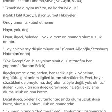
(Hasan İzzettin Dinamo,Savaş ve Açlar, s.264)
“Ekmek de alayım mı? Ya, ne kadar iyi olur.”
(Refik Halit Karay,”Eskici”Gurbet Hikâyeleri)
Onaylamama, kabul etmeme
Hayır, yok, değil
Hayır, ilgeci, öyledeğil, yok, olmaz anlamında olumsuzluk
anlatır.
“Hayır,hiçbir şey düşünmüyorum.” (Samet Ağaoğlu,Strasburg
Hatıraları’ndan)
“Yok Recep! Sen, bize yalnız simit al, üst tarafını ben
yaparım.” (Burhan Felek)
İlgeçler,amaç, araç, neden, benzerlik, eşitlik, yönelme,
özgülük... gibi anlam ilgileri kuran sözcüklerdir. Evet, hayır
sözcükleri de onaylama, doğrulama; öyle değil, yok, olmaz”
ilgileri kurdukları için ilgeç görevindedir Değil, ekeyleme
olumsuzluk anlamı katar:
Değil ilgeci, öğeler, kavramlar arasında olumsuzluk ilgisi
kurar, olumsuzu olumluluk anlamındadır:
“Okumanın amacı ‘dağıtmak’ değil, toplamak, yaşamımızda