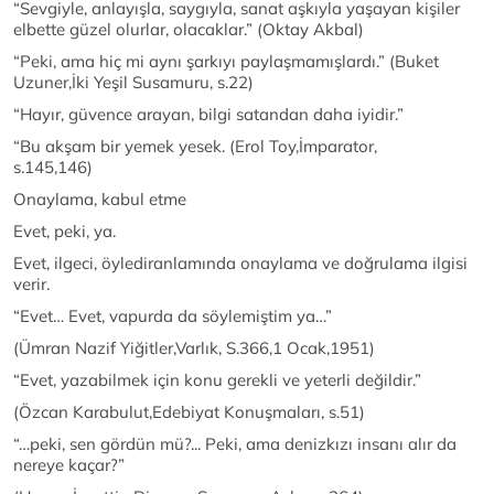
“Sevgiyle, anlayışla, saygıyla, sanat aşkıyla yaşayan kişiler
elbette güzel olurlar, olacaklar.” (Oktay Akbal)
“Peki, ama hiç mi aynı şarkıyı paylaşmamışlardı.” (Buket
Uzuner,İki Yeşil Susamuru, s.22)
“Hayır, güvence arayan, bilgi satandan daha iyidir.”
“Bu akşam bir yemek yesek. (Erol Toy,İmparator,
s.145,146)
Onaylama, kabul etme
Evet, peki, ya.
Evet, ilgeci, öylediranlamında onaylama ve doğrulama ilgisi
verir.
“Evet… Evet, vapurda da söylemiştim ya…”
(Ümran Nazif Yiğitler,Varlık, S.366,1 Ocak,1951)
“Evet, yazabilmek için konu gerekli ve yeterli değildir.”
(Özcan Karabulut,Edebiyat Konuşmaları, s.51)
“…peki, sen gördün mü?... Peki, ama denizkızı insanı alır da
nereye kaçar?”