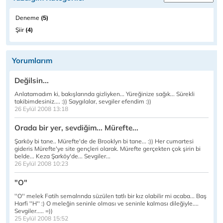
Deneme
(5)
Şiir
(4)
Yorumlarım
Değilsin...
Anlatamadım ki, bakışlarında gizliyken... Yüreğinize sağık... Sürekli
takibimdesiniz.... :)) Saygılalar, sevgiler efendim :))
26 Eylül 2008 13:18
Orada bir yer, sevdiğim... Mürefte...
Şarköy bi tane.. Mürefte'de de Brooklyn bi tane... :)) Her cumartesi
gideris Mürefte'ye site gençleri olarak. Mürefte gerçekten çok şirin bi
belde... Keza Şarköy'de... Sevgiler...
26 Eylül 2008 10:23
"O"
''O'' melek Fatih semalrında süzülen tatlı bir kız olabilir mi acaba... Baş
Harfi ''H'' :) O meleğin seninle olması ve seninle kalması dileğiyle....
Sevgiler..... =))
25 Eylül 2008 15:52