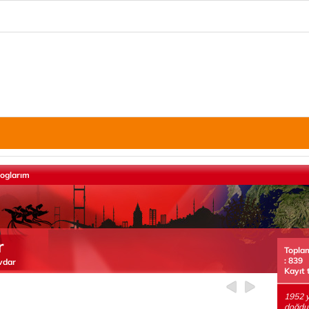
loglarım
r
Topla
: 839
vdar
Kayıt 
1952 y
doğdu