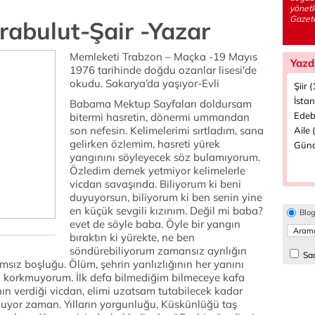
yönetl
Gazete
abulut-Şair -Yazar
Memleketi Trabzon – Maçka -19 Mayıs
Yazd
1976 tarihinde doğdu ozanlar lisesi'de
okudu. Sakarya’da yaşıyor-Evli
Şiir 
İstan
Babama Mektup Sayfaları doldursam
Edeb
bitermi hasretin, dönermi ummandan
son nefesin. Kelimelerimi sırtladım, sana
Aile 
gelirken özlemim, hasreti yürek
Günc
yangınını söyleyecek söz bulamıyorum.
Özledim demek yetmiyor kelimelerle
vicdan savaşında. Biliyorum ki beni
duyuyorsun, biliyorum ki ben senin yine
en küçük sevgili kızınım. Değil mi baba?
Blo
evet de söyle baba. Öyle bir yangın
bıraktın ki yürekte, ne ben
söndürebiliyorum zamansız ayrılığın
Sad
amsız boşluğu. Ölüm, şehrin yanlızlığının her yanını
n korkmuyorum. İlk defa bilmediğim bilmeceye kafa
n verdiği vicdan, elimi uzatsam tutabilecek kadar
uyor zaman. Yılların yorgunluğu, Küskünlüğü taş