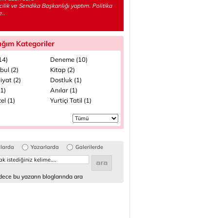
cilik ve Sendika Başkanlığı yaptım. Politika
..
ığım Kategoriler
(14)
Deneme (10)
bul (2)
Kitap (2)
iyat (2)
Dostluk (1)
(1)
Anılar (1)
el (1)
Yurtiçi Tatil (1)
glarda
Yazarlarda
Galerilerde
ece bu yazarın bloglarında ara