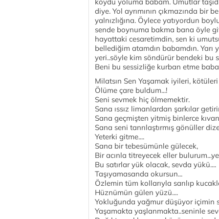
koydu yoluma babam. Umutlar taşıdı
diye. Yol ayrımının çıkmazında bir b
yalnızlığına. Öylece yatıyordun boylu
sende boynuma bakma bana öyle git
hayattaki cesaretimdin, sen ki umut
bellediğim atamdın babamdın. Yarı y
yeri..söyle kim söndürür bendeki bu s
Beni bu sessizliğe kurban etme ba
Milatsın Sen Yaşamak iyileri, kötüleri
Ölüme çare buldum...!
Seni sevmek hiç ölmemektir.
Sana ıssız limanlardan şarkılar getiri
Sana geçmişten yitmiş binlerce kıvanç
Sana seni tanrılaştırmış gönüller dize
Yeterki gitme....
Sana bir tebesümünle gülecek,
Bir acınla titreyecek eller bulurum...ye
Bu satırlar yük olacak, sevda yükü....
Taşıyamasanda okursun...
Özlemin tüm kollarıyla sarılıp kucakl
Hüznümün gülen yüzü....
Yokluğunda yağmur düşüyor içimin s
Yaşamakta yaşlanmakta..seninle sevg