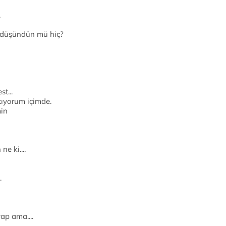
.
 düşündün mü hiç?
t...
tıyorum içimde.
min
e ki....
.
ap ama....