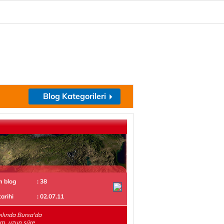
Blog Kategorileri
m blog
: 38
tarihi
: 02.07.11
ılında Bursa'da
m, uzun süre