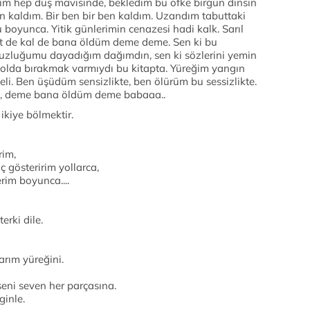
m hep düş mavisinde, bekledim bu öfke birgün dinsin
en kaldım. Bir ben bir ben kaldım. Uzandım tabuttaki
 boyunca. Yitik günlerimin cenazesi hadi kalk. Sarıl
 de kal de bana öldüm deme deme. Sen ki bu
suzluğumu dayadığım dağımdın, sen ki sözlerini yemin
olda bırakmak varmıydı bu kitapta. Yüreğim yangın
eli. Ben üşüdüm sensizlikte, ben ölürüm bu sessizlikte.
ba, deme bana öldüm deme babaaa..
 ikiye bölmektir.
rim,
 gösteririm yollarca,
rim boyunca....
terki dile.
arım yüreğini.
eni seven her parçasına.
inle.