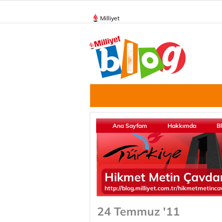
Milliyet
Ana Sayfam
Hakkımda
B
Hikmet Metin Çavda
http://blog.milliyet.com.tr/hikmetmetinca
24 Temmuz '11