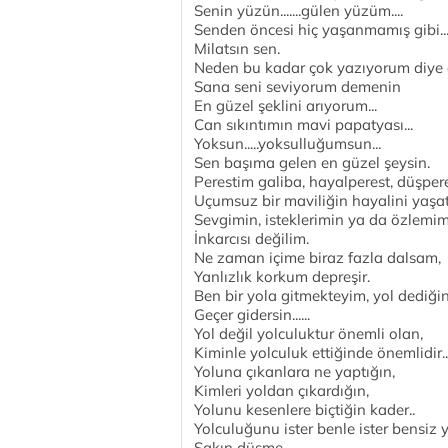
Senin yüzün.......gülen yüzüm....
Senden öncesi hiç yaşanmamış gibi..
Milatsın sen.
Neden bu kadar çok yazıyorum diye
Sana seni seviyorum demenin
En güzel şeklini arıyorum...
Can sıkıntımın mavi papatyası...
Yoksun.....yoksulluğumsun...
Sen başıma gelen en güzel şeysin.
Perestim galiba, hayalperest, düşperes
Uçumsuz bir maviliğin hayalini yaşa
Sevgimin, isteklerimin ya da özlemi
İnkarcısı değilim.
Ne zaman içime biraz fazla dalsam,
Yanlızlık korkum depreşir.
Ben bir yola gitmekteyim, yol dediğin n
Geçer gidersin......
Yol değil yolculuktur önemli olan,
Kiminle yolculuk ettiğinde önemlidir..
Yoluna çıkanlara ne yaptığın,
Kimleri yoldan çıkardığın,
Yolunu kesenlere biçtiğin kader..
Yolculuğunu ister benle ister bensiz y
Sakın düşme...