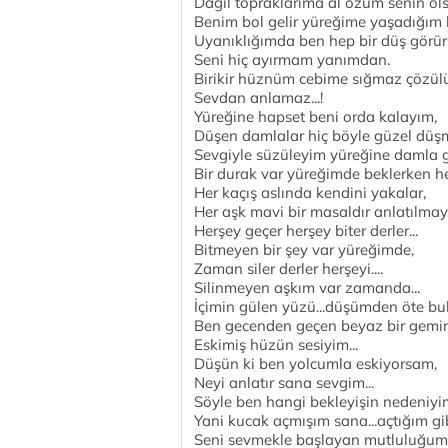
Dağıl topraklarıma al özüm senin ol
Benim bol gelir yüreğime yaşadığım b
Uyanıklığımda ben hep bir düş görür
Seni hiç ayırmam yanımdan.
Birikir hüznüm cebime sığmaz çözülü
Sevdan anlamaz...!
Yüreğine hapset beni orda kalayım,
Düşen damlalar hiç böyle güzel düşm
Sevgiyle süzüleyim yüreğine damla gi
Bir durak var yüreğimde beklerken he
Her kaçış aslında kendini yakalar,
Her aşk mavi bir masaldır anlatılmay
Herşey geçer herşey biter derler...
Bitmeyen bir şey var yüreğimde,
Zaman siler derler herşeyi....
Silinmeyen aşkım var zamanda...
İçimin gülen yüzü...düşümden öte bu
Ben gecenden geçen beyaz bir gemi
Eskimiş hüzün sesiyim...
Düşün ki ben yolcumla eskiyorsam,
Neyi anlatır sana sevgim...
Söyle ben hangi bekleyişin nedeniyi
Yani kucak açmışım sana...açtığım g
Seni sevmekle başlayan mutluluğum 