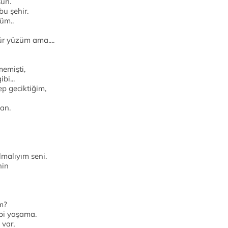
sun.
u şehir.
üm..
r yüzüm ama....
emişti,
bi...
p geciktiğim,
an.
lmalıyım seni.
nin
m?
ibi yaşama.
var,