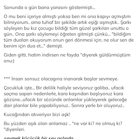
Sonunda o gün bana yarasını göstermişti...
O mu beni içeriye almıştı yoksa ben mi ona kapıyı açmıştım
bilmiyorum.. ama tuhaf bir şekilde artık eşiği aşmıştık.. Şarkı
söyleyen bu kız çocugu bildiği tüm güzel şarkıları unuttu o
gün.. Ona şarkı söylemeyi öğreten gitmişti çünkü... "bildiğim
tüm duaları okuyorum onun geri dönmesi için, ne olur sen de
benim için dua et..." demişti.
Giden gitti, hatim indirsen ne fayda "diyerek güldürmüştüm
onu:)
*** İnsan sonsuz olacagına inanarak başlar sevmeye.
Çocukluk işte... Bir delilik haliyle seviyoruz galiba.. ufacık
saçma sapan nedenlerle, kara kaşından başlıyoruz kara
gözüne...ufacık bir sözünde anlamlar yükleyerek geleceğe
dair planlar bile yapabiliyoruz.. Sonra yerle bir oluyoruz..
Kucağından atıveriyor bizi aşk!
Bu yüzden aşık olan anlamaz .. "ne var ki? ne olmuş ki?
"diyenleri.
sevmek küçücük bir şey aslında,