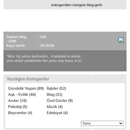
kategoriden rastgele blog getir
Toplam blog
: 319
: 1390
Kayıt tarihi
: 29.10.06
"Ben; hiç yalnız kalmadım... Kalabalık bi ailede
yere atılan yataklarda Yan yana, baş başa, el el..
Yazdığım Kategoriler
Gündelik Yaşam (89)
İlişkiler (52)
Aşk - Evlilik (46)
Blog (31)
Anılar (19)
Özel Günler (9)
Psikoloji (5)
Müzik (4)
Bayramlar (4)
Edebiyat (4)