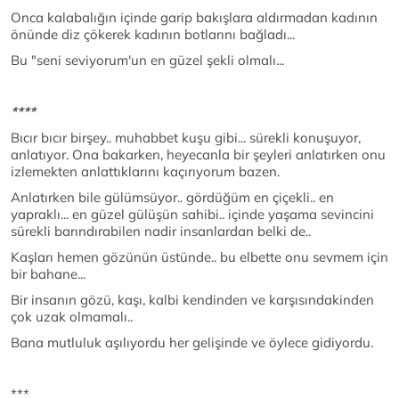
Onca kalabalığın içinde garip bakışlara aldırmadan kadının
önünde diz çökerek kadının botlarını bağladı...
Bu "seni seviyorum'un en güzel şekli olmalı...
****
Bıcır bıcır birşey.. muhabbet kuşu gibi... sürekli konuşuyor,
anlatıyor. Ona bakarken, heyecanla bir şeyleri anlatırken onu
izlemekten anlattıklarını kaçırıyorum bazen.
Anlatırken bile gülümsüyor.. gördüğüm en çiçekli.. en
yapraklı... en güzel gülüşün sahibi.. içinde yaşama sevincini
sürekli barındırabilen nadir insanlardan belki de..
Kaşları hemen gözünün üstünde.. bu elbette onu sevmem için
bir bahane...
Bir insanın gözü, kaşı, kalbi kendinden ve karşısındakinden
çok uzak olmamalı..
Bana mutluluk aşılıyordu her gelişinde ve öylece gidiyordu.
***