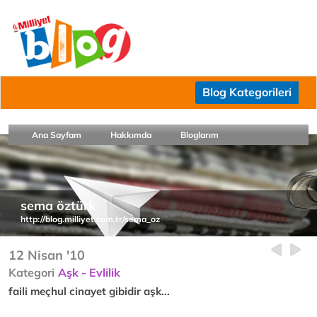
Blog Kategorileri
Ana Sayfam
Hakkımda
Bloglarım
sema öztürk
http://blog.milliyet.com.tr/sema_oz
12 Nisan '10
Kategori
Aşk - Evlilik
faili meçhul cinayet gibidir aşk...