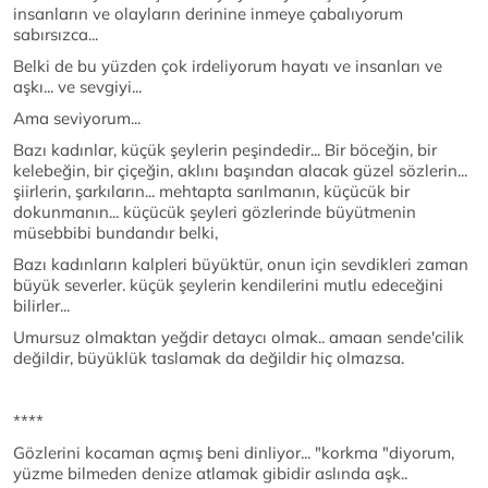
insanların ve olayların derinine inmeye çabalıyorum
sabırsızca...
Belki de bu yüzden çok irdeliyorum hayatı ve insanları ve
aşkı... ve sevgiyi...
Ama seviyorum...
Bazı kadınlar, küçük şeylerin peşindedir... Bir böceğin, bir
kelebeğin, bir çiçeğin, aklını başından alacak güzel sözlerin...
şiirlerin, şarkıların... mehtapta sarılmanın, küçücük bir
dokunmanın... küçücük şeyleri gözlerinde büyütmenin
müsebbibi bundandır belki,
Bazı kadınların kalpleri büyüktür, onun için sevdikleri zaman
büyük severler. küçük şeylerin kendilerini mutlu edeceğini
bilirler...
Umursuz olmaktan yeğdir detaycı olmak.. amaan sende'cilik
değildir, büyüklük taslamak da değildir hiç olmazsa.
****
Gözlerini kocaman açmış beni dinliyor... "korkma "diyorum,
yüzme bilmeden denize atlamak gibidir aslında aşk..