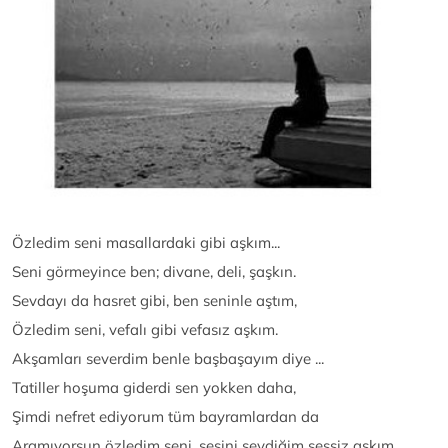
Özledim seni masallardaki gibi aşkım...
Seni görmeyince ben; divane, deli, şaşkın.
Sevdayı da hasret gibi, ben seninle aştım,
Özledim seni, vefalı gibi vefasız aşkım.
Akşamları severdim benle başbaşayım diye ...
Tatiller hoşuma giderdi sen yokken daha,
Şimdi nefret ediyorum tüm bayramlardan da
Aramıyorsun özledim seni, sesini sevdiğim sessiz aşkım.