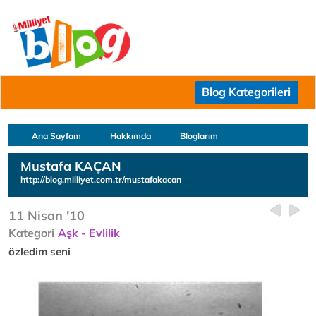
Blog Kategorileri
Ana Sayfam
Hakkımda
Bloglarım
Mustafa KAÇAN
http://blog.milliyet.com.tr/mustafakacan
11 Nisan '10
Kategori
Aşk - Evlilik
özledim seni