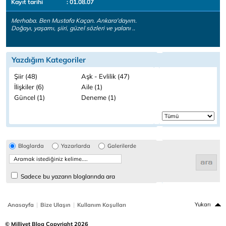
Kayıt tarihi
: 01.08.07
Merhaba. Ben Mustafa Kaçan. Ankara'dayım.
Doğayı, yaşamı, şiiri, güzel sözleri ve yalanı ..
Yazdığım Kategoriler
Şiir (48)
Aşk - Evlilik (47)
İlişkiler (6)
Aile (1)
Güncel (1)
Deneme (1)
Bloglarda
Yazarlarda
Galerilerde
Sadece bu yazarın bloglarında ara
|
|
Yukarı
Anasayfa
Bize Ulaşın
Kullanım Koşulları
© Milliyet Blog Copyright 2026