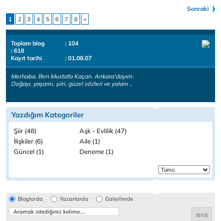
Sonraki
1
2
3
4
5
6
7
8
»
Toplam blog
: 104
: 618
Kayıt tarihi
: 01.08.07
Merhaba. Ben Mustafa Kaçan. Ankara'dayım.
Doğayı, yaşamı, şiiri, güzel sözleri ve yalanı ..
Yazdığım Kategoriler
Şiir (48)
Aşk - Evlilik (47)
İlişkiler (6)
Aile (1)
Güncel (1)
Deneme (1)
Bloglarda
Yazarlarda
Galerilerde