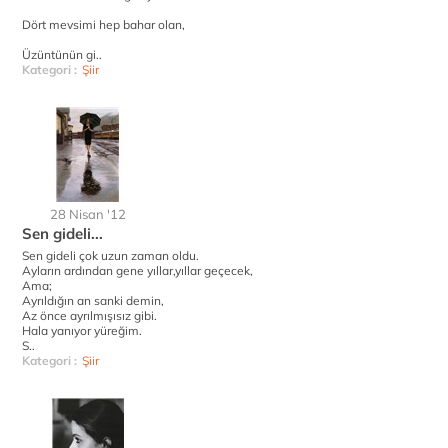
Dört mevsimi hep bahar olan,
Üzüntünün gi..
Kategori :
Şiir
28 Nisan '12
Sen gideli...
Sen gideli çok uzun zaman oldu.
Ayların ardından gene yıllar,yıllar geçecek,
Ama;
Ayrıldığın an sanki demin,
Az önce ayrılmışısız gibi.
Hala yanıyor yüreğim.
S..
Kategori :
Şiir