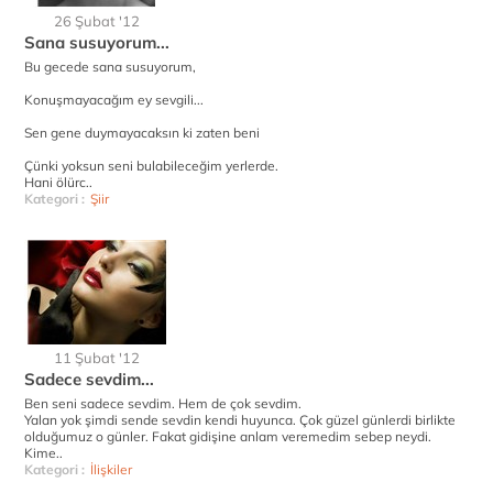
26 Şubat '12
Sana susuyorum...
Bu gecede sana susuyorum,
Konuşmayacağım ey sevgili...
Sen gene duymayacaksın ki zaten beni
Çünki yoksun seni bulabileceğim yerlerde.
Hani ölürc..
Kategori :
Şiir
11 Şubat '12
Sadece sevdim...
Ben seni sadece sevdim. Hem de çok sevdim.
Yalan yok şimdi sende sevdin kendi huyunca. Çok güzel günlerdi birlikte
olduğumuz o günler. Fakat gidişine anlam veremedim sebep neydi.
Kime..
Kategori :
İlişkiler