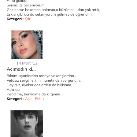
Ama galiba;
Sensizliği beceriyorum.
Gözlerime bakarsan anlarsın,o hüzün bulutları yok artık,
Eskisi gibi acı da çekmiyorum gülmeyide öğrendim,
Kategori :
Şiir
14 Mart '12
Acımadın ki...
Bıktım isyanlardan tanrıya yakarışlardan...
Vefasız sevgilileri...n ihanetinden yorgunum.
Hayırsız, riyakar gözlerden de bıkkınım,
Aslında;
Kendime, benliğime de kırgınım.
Kategori :
Aşk - Evlilik