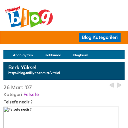
Blog Kategorileri
Ana Sayfam
Hakkımda
Bloglarım
Berk Yüksel
http://blog.milliyet.com.tr/vitriol
26 Mart '07
Kategori
Felsefe
Felsefe nedir ?