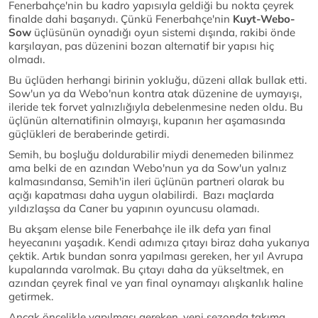
Fenerbahçe'nin bu kadro yapısıyla geldiği bu nokta çeyrek
finalde dahi başarıydı. Çünkü Fenerbahçe'nin
Kuyt-Webo-
Sow
üçlüsünün oynadığı oyun sistemi dışında, rakibi önde
karşılayan, pas düzenini bozan alternatif bir yapısı hiç
olmadı.
Bu üçlüden herhangi birinin yokluğu, düzeni allak bullak etti.
Sow'un ya da Webo'nun kontra atak düzenine de uymayışı,
ileride tek forvet yalnızlığıyla debelenmesine neden oldu. Bu
üçlünün alternatifinin olmayışı, kupanın her aşamasında
güçlükleri de beraberinde getirdi.
Semih, bu boşluğu doldurabilir miydi denemeden bilinmez
ama belki de en azından Webo'nun ya da Sow'un yalnız
kalmasındansa, Semih'in ileri üçlünün partneri olarak bu
açığı kapatması daha uygun olabilirdi. Bazı maçlarda
yıldızlaşsa da Caner bu yapının oyuncusu olamadı.
Bu akşam elense bile Fenerbahçe ile ilk defa yarı final
heyecanını yaşadık. Kendi adımıza çıtayı biraz daha yukarıya
çektik. Artık bundan sonra yapılması gereken, her yıl Avrupa
kupalarında varolmak. Bu çıtayı daha da yükseltmek, en
azından çeyrek final ve yarı final oynamayı alışkanlık haline
getirmek.
Ancak öncelikle yapılması gereken, yeni sezonda takıma