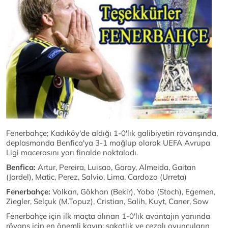
Fenerbahçe; Kadıköy'de aldığı 1-0'lık galibiyetin rövanşında,
deplasmanda Benfica'ya 3-1 mağlup olarak UEFA Avrupa
Ligi macerasını yarı finalde noktaladı.
Benfica:
Artur, Pereira, Luisao, Garay, Almeida, Gaitan
(Jardel), Matic, Perez, Salvio, Lima, Cardozo (Urreta)
Fenerbahçe:
Volkan, Gökhan (Bekir), Yobo (Stoch), Egemen,
Ziegler, Selçuk (M.Topuz), Cristian, Salih, Kuyt, Caner, Sow
Fenerbahçe için ilk maçta alınan 1-0'lık avantajın yanında
rövanş için en önemli kayıp; sakatlık ve cezalı oyuncuların