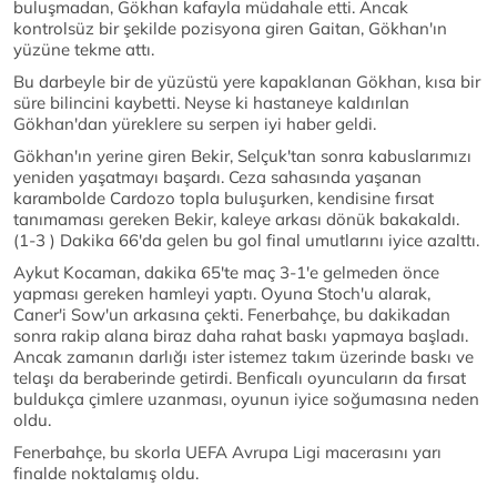
buluşmadan, Gökhan kafayla müdahale etti. Ancak
kontrolsüz bir şekilde pozisyona giren Gaitan, Gökhan'ın
yüzüne tekme attı.
Bu darbeyle bir de yüzüstü yere kapaklanan Gökhan, kısa bir
süre bilincini kaybetti. Neyse ki hastaneye kaldırılan
Gökhan'dan yüreklere su serpen iyi haber geldi.
Gökhan'ın yerine giren Bekir, Selçuk'tan sonra kabuslarımızı
yeniden yaşatmayı başardı. Ceza sahasında yaşanan
karambolde Cardozo topla buluşurken, kendisine fırsat
tanımaması gereken Bekir, kaleye arkası dönük bakakaldı.
(1-3 ) Dakika 66'da gelen bu gol final umutlarını iyice azalttı.
Aykut Kocaman, dakika 65'te maç 3-1'e gelmeden önce
yapması gereken hamleyi yaptı. Oyuna Stoch'u alarak,
Caner'i Sow'un arkasına çekti. Fenerbahçe, bu dakikadan
sonra rakip alana biraz daha rahat baskı yapmaya başladı.
Ancak zamanın darlığı ister istemez takım üzerinde baskı ve
telaşı da beraberinde getirdi. Benficalı oyuncuların da fırsat
buldukça çimlere uzanması, oyunun iyice soğumasına neden
oldu.
Fenerbahçe, bu skorla UEFA Avrupa Ligi macerasını yarı
finalde noktalamış oldu.