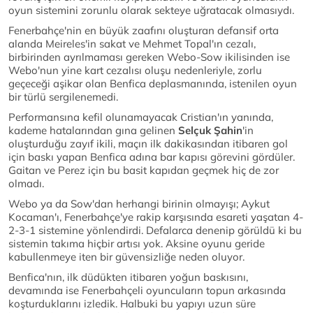
oyun sistemini zorunlu olarak sekteye uğratacak olmasıydı.
Fenerbahçe'nin en büyük zaafını oluşturan defansif orta
alanda Meireles'in sakat ve Mehmet Topal'ın cezalı,
birbirinden ayrılmaması gereken Webo-Sow ikilisinden ise
Webo'nun yine kart cezalısı oluşu nedenleriyle, zorlu
geçeceği aşikar olan Benfica deplasmanında, istenilen oyun
bir türlü sergilenemedi.
Performansına kefil olunamayacak Cristian'ın yanında,
kademe hatalarından gına gelinen
Selçuk Şahin
'in
oluşturduğu zayıf ikili, maçın ilk dakikasından itibaren gol
için baskı yapan Benfica adına bar kapısı görevini gördüler.
Gaitan ve Perez için bu basit kapıdan geçmek hiç de zor
olmadı.
Webo ya da Sow'dan herhangi birinin olmayışı; Aykut
Kocaman'ı, Fenerbahçe'ye rakip karşısında esareti yaşatan 4-
2-3-1 sistemine yönlendirdi. Defalarca denenip görüldü ki bu
sistemin takıma hiçbir artısı yok. Aksine oyunu geride
kabullenmeye iten bir güvensizliğe neden oluyor.
Benfica'nın, ilk düdükten itibaren yoğun baskısını,
devamında ise Fenerbahçeli oyuncuların topun arkasında
koşturduklarını izledik. Halbuki bu yapıyı uzun süre