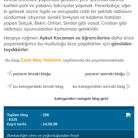
kaliteli yerli ve yabancı takviyeler yapmak. Fenerbahçe, eğer
ki gelecek sezon ligde ve avrupada ciddi bir şekilde iddiasını
sürdürmek istiyorsa; sürekli bireysel ve kademe hataları
yapan Selçuk, Bekir, Orhan, Serdar gibi vasat, Cristian gibi
istikrasız oyunculardan kurtulması gereklidir.
Herşeye rağmen
Aykut Kocaman ve öğrencilerine
daha önce
yaşamadığımız bu mutluluğu bize yaşattıkları için
gönülden
teşekkürler
.
Canlı Maç Anlatımı
Bu blog
sayfamızda da yayınlanmaktadır
yazarın önceki bloğu
yazarın sonraki bloğu
bu kategorideki önceki blog
bu kategorideki sonraki blog
kategoriden rastgele blog getir
Toplam blog
: 296
: 6335
Kayıt tarihi
: 24.09.08
Bankacılığın stres ve yoğunluğundan fırsat