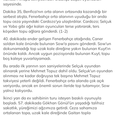
sayesinde.
Dakika 35, Benfica'nın orta alanın ortasında kazandığı bir
serbest atışta, Fenerbahçe orta alanının uyuduğu bir anda
topu ceza yayındaki Cardozo'ya ulaştırdılar. Cardozo; Selçuk
ve Yobo gibi ağır kalan oyuncuları terse yatırarak, ters
köşeden topu ağlara gönderdi. (1-2)
40. dakikada ender gelişen Fenerbahçe atağında, Caner
soldan kale önünde bulunan Sow'a pasını gönderdi. Sow'un
dokunamadığı top uzak kale direğine yakın bulunan Kuyt'ın
önünde kaldı. Ancak uygun pozisyonda bulunan Kuyt, topu
boş kaleye yuvarlayamadı.
Bu arada ilk yarının son saniyelerinde Selçuk oyundan
alınarak yerine Mehmet Topuz dahil oldu. Selçuk'un oyundan
alınması ne kadar doğruysa tek başına Mehmet Topuz
takviyesi yeterli değildi. Fenerbahçe orta alanda çok açık
veriyordu, ancak en önemli sorun ileride top tutamıyor, Sow
yalnız kalıyordu.
İkinci yarı da ev sahibinin turu isteyen baskılı oyunuyla
başladı. 57. dakikada Gökhan Gönül'ün yaşadığı talihsiz
sakatlık, yüreğimizi ağzımıza getirdi. Ceza sahamıza
ortalanan topa, uzak kale direğinde Gaitan topla