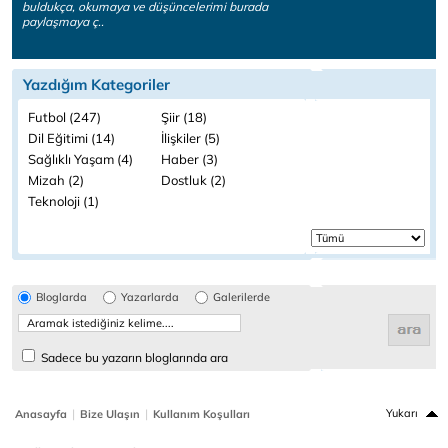
buldukça, okumaya ve düşüncelerimi burada
paylaşmaya ç..
Yazdığım Kategoriler
Futbol (247)
Şiir (18)
Dil Eğitimi (14)
İlişkiler (5)
Sağlıklı Yaşam (4)
Haber (3)
Mizah (2)
Dostluk (2)
Teknoloji (1)
Bloglarda
Yazarlarda
Galerilerde
Sadece bu yazarın bloglarında ara
|
|
Yukarı
Anasayfa
Bize Ulaşın
Kullanım Koşulları