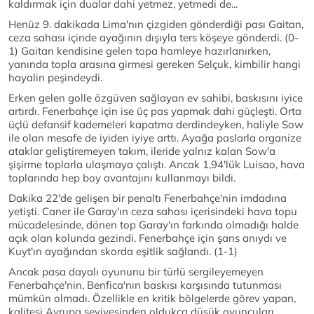
kaldırmak için dualar dahi yetmez, yetmedi de...
Henüz 9. dakikada Lima'nın çizgiden gönderdiği pası Gaitan,
ceza sahası içinde ayağının dışıyla ters köşeye gönderdi. (0-
1) Gaitan kendisine gelen topa hamleye hazırlanırken,
yanında topla arasına girmesi gereken Selçuk, kimbilir hangi
hayalin peşindeydi.
Erken gelen golle özgüven sağlayan ev sahibi, baskısını iyice
artırdı. Fenerbahçe için ise üç pas yapmak dahi güçleşti. Orta
üçlü defansif kademeleri kapatma derdindeyken, haliyle Sow
ile olan mesafe de iyiden iyiye arttı. Ayağa paslarla organize
ataklar geliştiremeyen takım, ileride yalnız kalan Sow'a
şişirme toplarla ulaşmaya çalıştı. Ancak 1,94'lük Luisao, hava
toplarında hep boy avantajını kullanmayı bildi.
Dakika 22'de gelişen bir penaltı Fenerbahçe'nin imdadına
yetişti. Caner ile Garay'ın ceza sahası içerisindeki hava topu
mücadelesinde, dönen top Garay'ın farkında olmadığı halde
açık olan kolunda gezindi. Fenerbahçe için şans anıydı ve
Kuyt'ın ayağından skorda eşitlik sağlandı. (1-1)
Ancak pasa dayalı oyununu bir türlü sergileyemeyen
Fenerbahçe'nin, Benfica'nın baskısı karşısında tutunması
mümkün olmadı. Özellikle en kritik bölgelerde görev yapan,
kalitesi Avrupa seviyesinden oldukça düşük oyuncuları