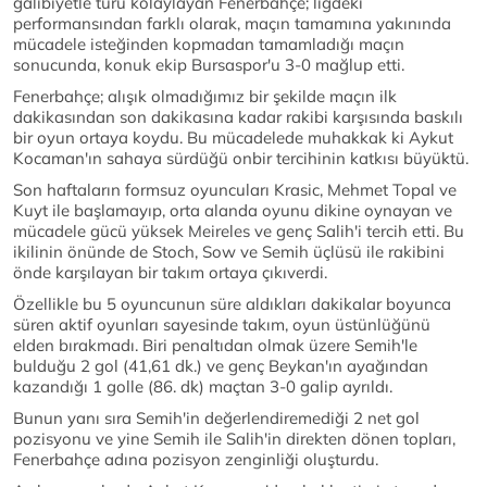
galibiyetle turu kolaylayan Fenerbahçe; ligdeki
performansından farklı olarak, maçın tamamına yakınında
mücadele isteğinden kopmadan tamamladığı maçın
sonucunda, konuk ekip Bursaspor'u 3-0 mağlup etti.
Fenerbahçe; alışık olmadığımız bir şekilde maçın ilk
dakikasından son dakikasına kadar rakibi karşısında baskılı
bir oyun ortaya koydu. Bu mücadelede muhakkak ki Aykut
Kocaman'ın sahaya sürdüğü onbir tercihinin katkısı büyüktü.
Son haftaların formsuz oyuncuları Krasic, Mehmet Topal ve
Kuyt ile başlamayıp, orta alanda oyunu dikine oynayan ve
mücadele gücü yüksek Meireles ve genç Salih'i tercih etti. Bu
ikilinin önünde de Stoch, Sow ve Semih üçlüsü ile rakibini
önde karşılayan bir takım ortaya çıkıverdi.
Özellikle bu 5 oyuncunun süre aldıkları dakikalar boyunca
süren aktif oyunları sayesinde takım, oyun üstünlüğünü
elden bırakmadı. Biri penaltıdan olmak üzere Semih'le
bulduğu 2 gol (41,61 dk.) ve genç Beykan'ın ayağından
kazandığı 1 golle (86. dk) maçtan 3-0 galip ayrıldı.
Bunun yanı sıra Semih'in değerlendiremediği 2 net gol
pozisyonu ve yine Semih ile Salih'in direkten dönen topları,
Fenerbahçe adına pozisyon zenginliği oluşturdu.