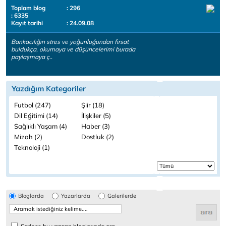
Toplam blog
: 296
: 6335
Kayıt tarihi
: 24.09.08
Bankacılığın stres ve yoğunluğundan fırsat
buldukça, okumaya ve düşüncelerimi burada
paylaşmaya ç..
Yazdığım Kategoriler
Futbol (247)
Şiir (18)
Dil Eğitimi (14)
İlişkiler (5)
Sağlıklı Yaşam (4)
Haber (3)
Mizah (2)
Dostluk (2)
Teknoloji (1)
Bloglarda
Yazarlarda
Galerilerde