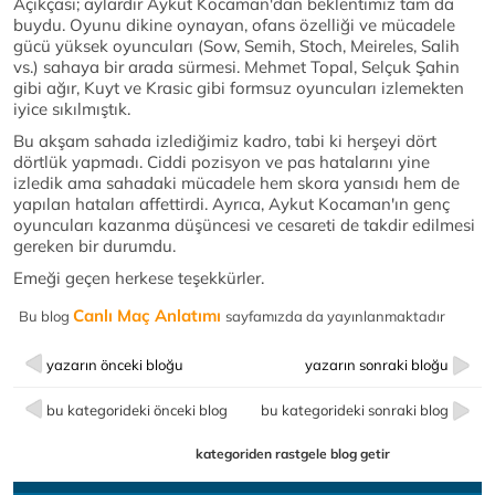
Açıkçası; aylardır Aykut Kocaman'dan beklentimiz tam da
buydu. Oyunu dikine oynayan, ofans özelliği ve mücadele
gücü yüksek oyuncuları (Sow, Semih, Stoch, Meireles, Salih
vs.) sahaya bir arada sürmesi. Mehmet Topal, Selçuk Şahin
gibi ağır, Kuyt ve Krasic gibi formsuz oyuncuları izlemekten
iyice sıkılmıştık.
Bu akşam sahada izlediğimiz kadro, tabi ki herşeyi dört
dörtlük yapmadı. Ciddi pozisyon ve pas hatalarını yine
izledik ama sahadaki mücadele hem skora yansıdı hem de
yapılan hataları affettirdi. Ayrıca, Aykut Kocaman'ın genç
oyuncuları kazanma düşüncesi ve cesareti de takdir edilmesi
gereken bir durumdu.
Emeği geçen herkese teşekkürler.
Canlı Maç Anlatımı
Bu blog
sayfamızda da yayınlanmaktadır
yazarın önceki bloğu
yazarın sonraki bloğu
bu kategorideki önceki blog
bu kategorideki sonraki blog
kategoriden rastgele blog getir