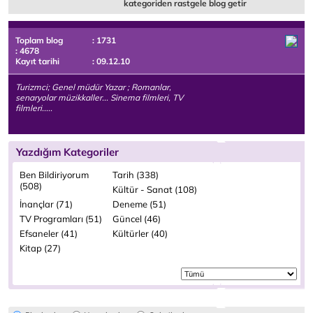
kategoriden rastgele blog getir
Toplam blog
: 1731
: 4678
Kayıt tarihi
: 09.12.10
Turizmci; Genel müdür Yazar ; Romanlar,
senaryolar müzikkaller... Sinema filmleri, TV
filmleri.....
Yazdığım Kategoriler
Ben Bildiriyorum
Tarih (338)
(508)
Kültür - Sanat (108)
İnançlar (71)
Deneme (51)
TV Programları (51)
Güncel (46)
Efsaneler (41)
Kültürler (40)
Kitap (27)