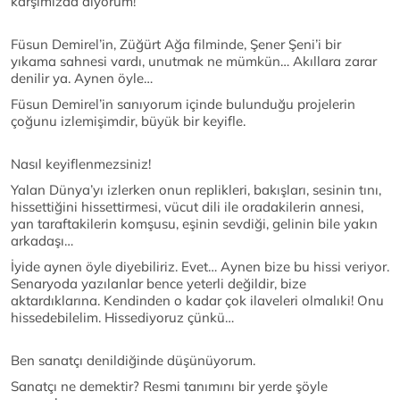
karşımızda diyorum!
Füsun Demirel’in, Züğürt Ağa filminde, Şener Şeni’i bir
yıkama sahnesi vardı, unutmak ne mümkün… Akıllara zarar
denilir ya. Aynen öyle…
Füsun Demirel’in sanıyorum içinde bulunduğu projelerin
çoğunu izlemişimdir, büyük bir keyifle.
Nasıl keyiflenmezsiniz!
Yalan Dünya’yı izlerken onun replikleri, bakışları, sesinin tını,
hissettiğini hissettirmesi, vücut dili ile oradakilerin annesi,
yan taraftakilerin komşusu, eşinin sevdiği, gelinin bile yakın
arkadaşı…
İyide aynen öyle diyebiliriz. Evet… Aynen bize bu hissi veriyor.
Senaryoda yazılanlar bence yeterli değildir, bize
aktardıklarına. Kendinden o kadar çok ilaveleri olmalıki! Onu
hissedebilelim. Hissediyoruz çünkü…
Ben sanatçı denildiğinde düşünüyorum.
Sanatçı ne demektir? Resmi tanımını bir yerde şöyle