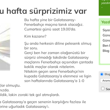
yazdım
..
u hafta sürprizimiz var
Bu hafta yine bir Galatasaray-
Yazd
Fenerbahçe maçına tanık olacağız.
Cumartesi günü saat 19.00’da.
Siya
Günc
Kim kazanır?
Günd
Şu anda herkesin diline pelesenk olmuş
Ben B
bir soru.
Blog 
Gerçi ben her zaman olağanüstü bir
sürpriz olmadığı takdirde Galatasaray
maçlarını Fenerbahçe açısından çantada
keklik maçlar olarak nitelerim.
Nitekim geçen sene Fenerbahçe’nin
Blo
kupada Galatasaray’a elenmesi ve ligin
son haftalarında Galatasaray’a 1-0
lar olmuştu.
Sad
mızda.
ldik, lakin zoraki tek gol atmışlardı.
 Galatasaray’a geçen senenin karşılığını fazlası ile
lerine uğurladık Galatasaray’ı.