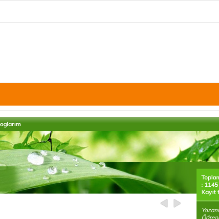
loglarım
Topla
: 1145
Kayıt 
Yazarı
Öğrenc