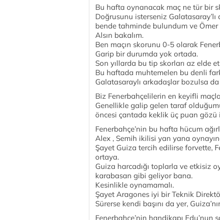
Bu hafta oynanacak maç ne tür bir s
Doğrusunu isterseniz Galatasaray’lı
bende tahminde bulundum ve Ömer Be
Alsın bakalım.
Ben maçın skorunu 0-5 olarak Fener
Garip bir durumda yok ortada.
Son yıllarda bu tip skorları az elde 
Bu haftada muhtemelen bu denli fark
Galatasaraylı arkadaşlar bozulsa d
Biz Fenerbahçelilerin en keyifli maçl
Genellikle galip gelen taraf olduğumu
öncesi çantada keklik üç puan gözü 
Fenerbahçe’nin bu hafta hücum ağırl
Alex , Semih ikilisi yan yana oynayı
Şayet Guiza tercih edilirse forvette
ortaya.
Guiza harcadığı toplarla ve etkisiz 
karabasan gibi geliyor bana.
Kesinlikle oynamamalı.
Şayet Aragones iyi bir Teknik Direktö
Sürerse kendi başını da yer, Guiza’nı
Fenerbahçe’nin handikapı Edu’nun sa