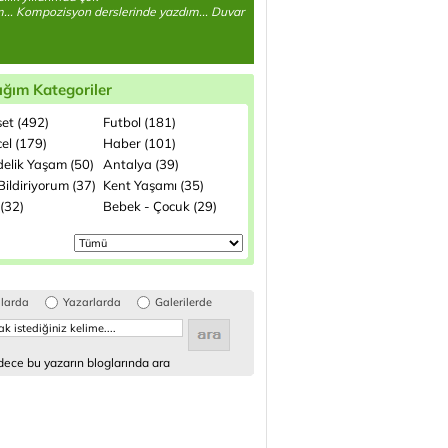
... Kompozisyon derslerinde yazdım... Duvar
ığım Kategoriler
set (492)
Futbol (181)
el (179)
Haber (101)
elik Yaşam (50)
Antalya (39)
ildiriyorum (37)
Kent Yaşamı (35)
(32)
Bebek - Çocuk (29)
glarda
Yazarlarda
Galerilerde
ece bu yazarın bloglarında ara