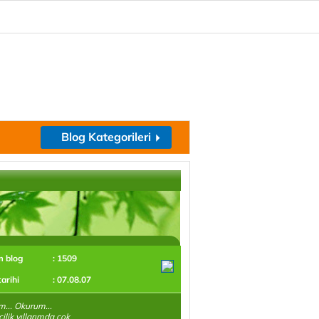
Blog Kategorileri
m blog
: 1509
tarihi
: 07.08.07
m... Okurum...
ilik yıllarımda çok