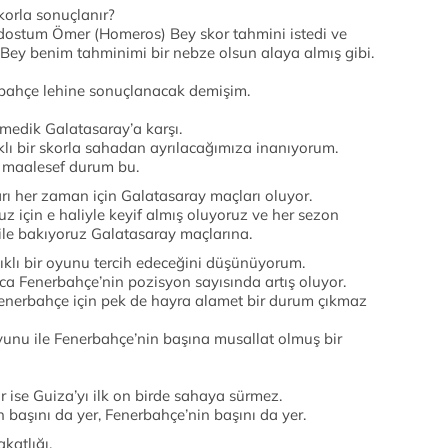
korla sonuçlanır?
 dostum Ömer (Homeros) Bey skor tahmini istedi ve
y benim tahminimi bir nebze olsun alaya almış gibi.
bahçe lehine sonuçlanacak demişim.
etmedik Galatasaray’a karşı.
lı bir skorla sahadan ayrılacağımıza inanıyorum.
a maalesef durum bu.
arı her zaman için Galatasaray maçları oluyor.
z için e haliyle keyif almış oluyoruz ve her sezon
ile bakıyoruz Galatasaray maçlarına.
ıklı bir oyunu tercih edeceğini düşünüyorum.
nca Fenerbahçe’nin pozisyon sayısında artış oluyor.
, Fenerbahçe için pek de hayra alamet bir durum çıkmaz
oyunu ile Fenerbahçe’nin başına musallat olmuş bir
r ise Guiza’yı ilk on birde sahaya sürmez.
n başını da yer, Fenerbahçe’nin başını da yer.
katlığı.