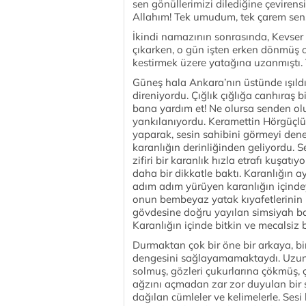
sen gönüllerimizi dilediğine çevirensi
Allahım! Tek umudum, tek çarem sensi
İkindi namazının sonrasında, Kevser 
çıkarken, o gün işten erken dönmüş
kestirmek üzere yatağına uzanmıştı.
Güneş hala Ankara’nın üstünde ışıld
direniyordu. Çığlık çığlığa canhıraş 
bana yardım et! Ne olursa senden olur
yankılanıyordu. Keramettin Hörgüçlüza
yaparak, sesin sahibini görmeyi dened
karanlığın derinliğinden geliyordu. Se
zifiri bir karanlık hızla etrafı kuşatı
daha bir dikkatle baktı. Karanlığın a
adım adım yürüyen karanlığın içinde
onun bembeyaz yatak kıyafetlerinin b
gövdesine doğru yayılan simsiyah bal
Karanlığın içinde bitkin ve mecalsiz 
Durmaktan çok bir öne bir arkaya, bir
dengesini sağlayamamaktaydı. Uzun
solmuş, gözleri çukurlarına çökmüş, ç
ağzını açmadan zar zor duyulan bir 
dağılan cümleler ve kelimelerle. Se