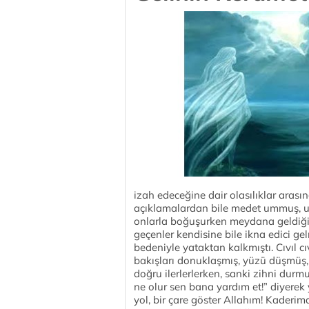
izah edeceğine dair olasılıklar arasın
açıklamalardan bile medet ummuş, u
onlarla boğuşurken meydana geldiği
geçenler kendisine bile ikna edici g
bedeniyle yataktan kalkmıştı. Cıvıl cıv
bakışları donuklaşmış, yüzü düşmüş, 
doğru ilerlerlerken, sanki zihni dur
ne olur sen bana yardım et!” diyerek 
yol, bir çare göster Allahım! Kaderi