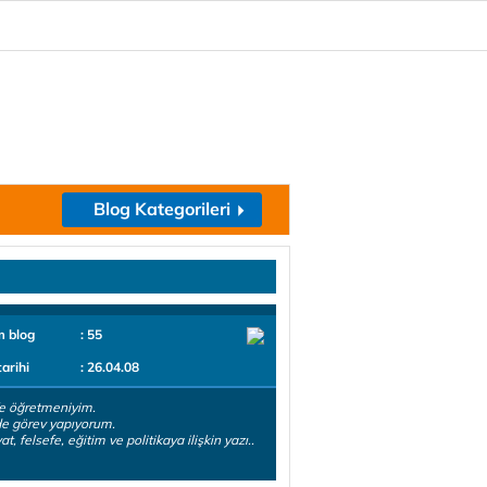
Blog Kategorileri
m blog
: 55
tarihi
: 26.04.08
e öğretmeniyim.
de görev yapıyorum.
t, felsefe, eğitim ve politikaya ilişkin yazı..