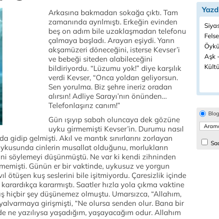
Yazd
Arkasına bakmadan sokağa çıktı. Tam
zamanında ayrılmıştı. Erkeğin evinden
Siyas
beş on adım bile uzaklaşmadan telefonu
Felse
çalmaya başladı. Arayan eşiydi. Yarın
Öykü
akşamüzeri döneceğini, isterse Kevser’i
Aşk -
ve bebeği siteden alabileceğini
Kültü
bildiriyordu. “Lüzumu yok!” diye karşılık
verdi Kevser, “Onca yoldan geliyorsun.
Sen yorulma. Biz şehre ineriz oradan
alırsın! Adliye Sarayı’nın önünden…
Telefonlaşırız canım!”
Blo
Gün ışıyıp sabah oluncaya dek gözüne
uyku girmemişti Kevser’in. Durumu nasıl
da gidip gelmişti. Akıl ve mantık sınırlarını zorlayan
Sad
ykusunda cinlerin musallat olduğunu, morlukların
ni söylemeyi düşünmüştü. Ne var ki kendi zihninden
elmemişti. Günün er bir vaktinde, uykusuz ve yorgun
ıl ötüşen kuş seslerini bile işitmiyordu. Çaresizlik içinde
karardıkça kararmıştı. Saatler hızla yola çıkma vaktine
muş hiçbir şey düşünemez olmuştu. Umarsızca, “Allahım,
yalvarmaya girişmişti, “Ne olursa senden olur. Bana bir
mde ne yazılıysa yaşadığım, yaşayacağım odur. Allahım