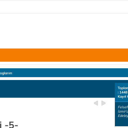
loglarım
Topla
: 1448
Kayıt 
Felsef
İzmir'
Edebiya
i -5-