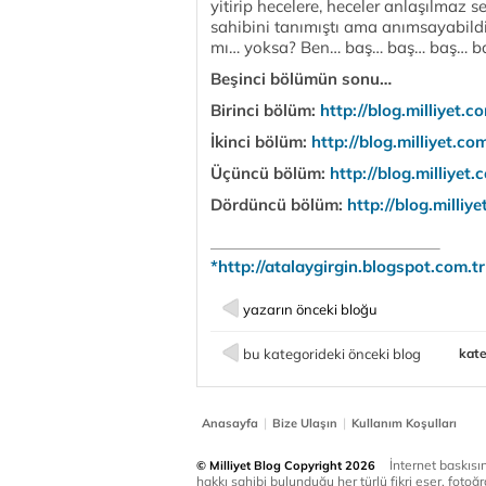
yitirip hecelere, heceler anlaşılmaz
sahibini tanımıştı ama anımsayabild
mı… yoksa? Ben… baş… baş… baş… ba
Beşinci bölümün sonu…
Birinci bölüm:
http://blog.milliyet.
İkinci bölüm:
http://blog.milliyet.c
Üçüncü bölüm:
http://blog.milliye
Dördüncü bölüm:
http://blog.milli
*
http://atalaygirgin.blogspot.com.tr
yazarın önceki bloğu
bu kategorideki önceki blog
kate
|
|
Anasayfa
Bize Ulaşın
Kullanım Koşulları
İnternet baskısınd
© Milliyet Blog Copyright 2026
hakkı sahibi bulunduğu her türlü fikri eser, fotoğr