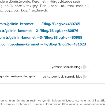
 seslere dönüşüyordu. Kerametin Hörgüçlüzade sesin
iği bölük pörçük tek şey “Beni… beni… ta… tanı…madın…
… baş… ba… baş…” sözleriydi.
com.tr/gelinin-kerameti--1-/Blog/?BlogNo=480765
om.tr/gelinin-kerameti--2-/Blog/?BlogNo=480876
t.com.tr/gelinin-kerameti--3-/Blog/?BlogNo=480958
yet.com.tr/gelinin-kerameti--4-/Blog/?BlogNo=481623
yazarın sonraki bloğu
goriden rastgele blog getir
bu kategorideki sonraki blog
a yer alan tüm metin, resim ve içeriğin hakları milliyet.com.tr'ye aittir. Milliyet Blog
af, resim vb. materyal ve ürünleri kullanamazlar. Blog kullanıcı ve yazarlarının, üçün