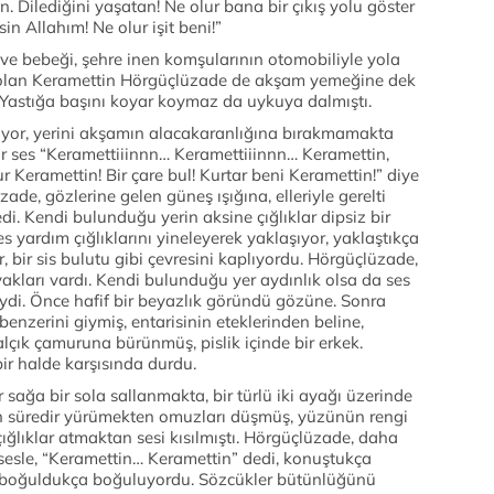
n. Dilediğini yaşatan! Ne olur bana bir çıkış yolu göster
n Allahım! Ne olur işit beni!”
ve bebeği, şehre inen komşularının otomobiliyle yola
 olan Keramettin Hörgüçlüzade de akşam yemeğine dek
 Yastığa başını koyar koymaz da uykuya dalmıştı.
ıyor, yerini akşamın alacakaranlığına bırakmamakta
bir ses “Keramettiiinnn… Keramettiiinnn… Keramettin,
 Keramettin! Bir çare bul! Kurtar beni Keramettin!” diye
de, gözlerine gelen güneş ışığına, elleriyle gerelti
i. Kendi bulunduğu yerin aksine çığlıklar dipsiz bir
s yardım çığlıklarını yineleyerek yaklaşıyor, yaklaştıkça
yor, bir sis bulutu gibi çevresini kaplıyordu. Hörgüçlüzade,
yakları vardı. Kendi bulunduğu yer aydınlık olsa da ses
ydi. Önce hafif bir beyazlık göründü gözüne. Sonra
enzerini giymiş, entarisinin eteklerinden beline,
çık çamuruna bürünmüş, pislik içinde bir erkek.
bir halde karşısında durdu.
 sağa bir sola sallanmakta, bir türlü iki ayağı üzerinde
 süredir yürümekten omuzları düşmüş, yüzünün rengi
ığlıklar atmaktan sesi kısılmıştı. Hörgüçlüzade, daha
sesle, “Keramettin… Keramettin” dedi, konuştukça
si boğuldukça boğuluyordu. Sözcükler bütünlüğünü