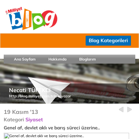
Blog Kategorileri
Ana Sayfam
Hakkımda
Bloglarım
Necati TÜFEKCİ
http://blog.milliyet.com.tr/a-siyazar
19 Kasım '13
Kategori
Siyaset
Genel af, devlet aklı ve barış süreci üzerine..