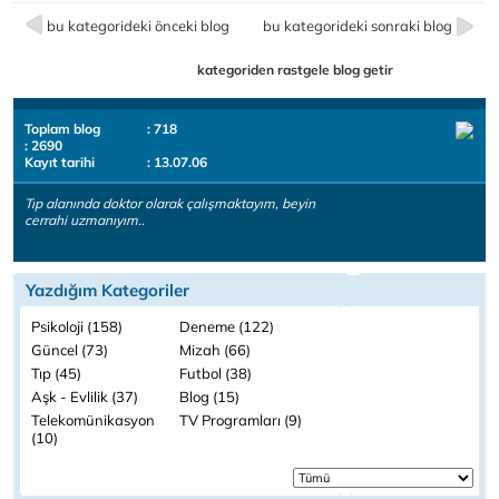
bu kategorideki önceki blog
bu kategorideki sonraki blog
kategoriden rastgele blog getir
Toplam blog
: 718
: 2690
Kayıt tarihi
: 13.07.06
Tıp alanında doktor olarak çalışmaktayım, beyin
cerrahi uzmanıyım..
Yazdığım Kategoriler
Psikoloji (158)
Deneme (122)
Güncel (73)
Mizah (66)
Tıp (45)
Futbol (38)
Aşk - Evlilik (37)
Blog (15)
Telekomünikasyon
TV Programları (9)
(10)