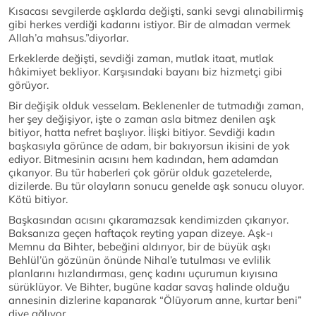
Kısacası sevgilerde aşklarda değişti, sanki sevgi alınabilirmiş
gibi herkes verdiği kadarını istiyor. Bir de almadan vermek
Allah’a mahsus.”diyorlar.
Erkeklerde değişti, sevdiği zaman, mutlak itaat, mutlak
hâkimiyet bekliyor. Karşısındaki bayanı biz hizmetçi gibi
görüyor.
Bir değişik olduk vesselam. Beklenenler de tutmadığı zaman,
her şey değişiyor, işte o zaman asla bitmez denilen aşk
bitiyor, hatta nefret başlıyor. İlişki bitiyor. Sevdiği kadın
başkasıyla görünce de adam, bir bakıyorsun ikisini de yok
ediyor. Bitmesinin acısını hem kadından, hem adamdan
çıkarıyor. Bu tür haberleri çok görür olduk gazetelerde,
dizilerde. Bu tür olayların sonucu genelde aşk sonucu oluyor.
Kötü bitiyor.
Başkasından acısını çıkaramazsak kendimizden çıkarıyor.
Baksanıza geçen haftaçok reyting yapan dizeye. Aşk-ı
Memnu da Bihter, bebeğini aldırıyor, bir de büyük aşkı
Behlül’ün gözünün önünde Nihal’e tutulması ve evlilik
planlarını hızlandırması, genç kadını uçurumun kıyısına
sürüklüyor. Ve Bihter, bugüne kadar savaş halinde olduğu
annesinin dizlerine kapanarak “Ölüyorum anne, kurtar beni”
diye ağlıyor.