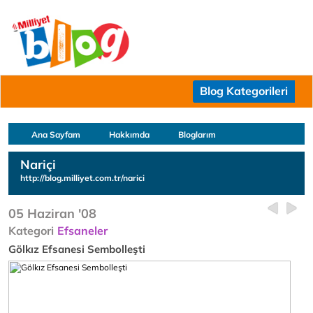
Blog Kategorileri
Ana Sayfam
Hakkımda
Bloglarım
Nariçi
http://blog.milliyet.com.tr/narici
05 Haziran '08
Kategori
Efsaneler
Gölkız Efsanesi Sembolleşti