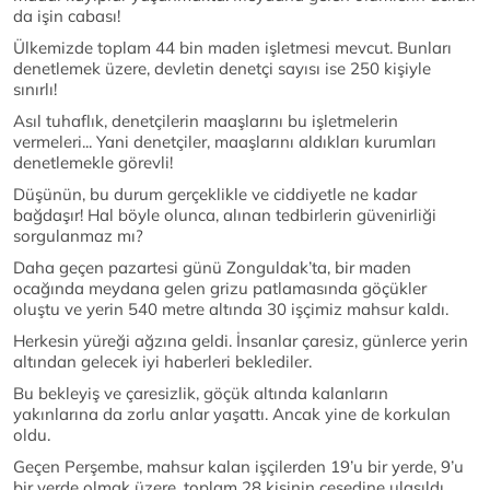
da işin cabası!
Ülkemizde toplam 44 bin maden işletmesi mevcut. Bunları
denetlemek üzere, devletin denetçi sayısı ise 250 kişiyle
sınırlı!
Asıl tuhaflık, denetçilerin maaşlarını bu işletmelerin
vermeleri... Yani denetçiler, maaşlarını aldıkları kurumları
denetlemekle görevli!
Düşünün, bu durum gerçeklikle ve ciddiyetle ne kadar
bağdaşır! Hal böyle olunca, alınan tedbirlerin güvenirliği
sorgulanmaz mı?
Daha geçen pazartesi günü Zonguldak’ta, bir maden
ocağında meydana gelen grizu patlamasında göçükler
oluştu ve yerin 540 metre altında 30 işçimiz mahsur kaldı.
Herkesin yüreği ağzına geldi. İnsanlar çaresiz, günlerce yerin
altından gelecek iyi haberleri beklediler.
Bu bekleyiş ve çaresizlik, göçük altında kalanların
yakınlarına da zorlu anlar yaşattı. Ancak yine de korkulan
oldu.
Geçen Perşembe, mahsur kalan işçilerden 19’u bir yerde, 9’u
bir yerde olmak üzere, toplam 28 kişinin cesedine ulaşıldı.