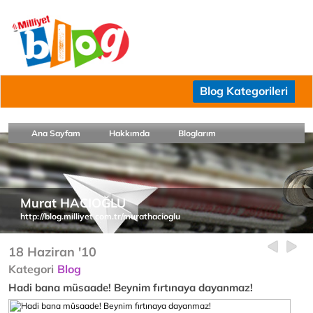
Blog Kategorileri
Ana Sayfam
Hakkımda
Bloglarım
Murat HACIOĞLU
http://blog.milliyet.com.tr/murathacioglu
18 Haziran '10
Kategori
Blog
Hadi bana müsaade! Beynim fırtınaya dayanmaz!