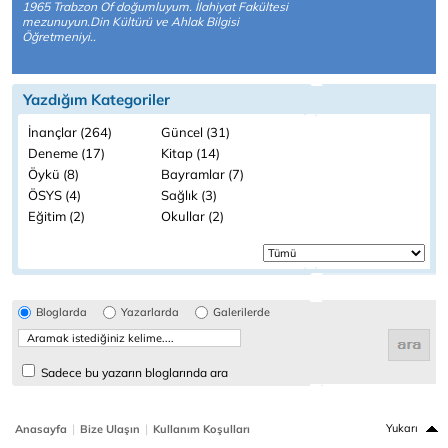
1965 Trabzon Of doğumluyum. İlahiyat Fakültesi
mezunuyun.Din Kültürü ve Ahlak Bilgisi
Öğretmeniyi..
Yazdığım Kategoriler
İnançlar (264)
Güncel (31)
Deneme (17)
Kitap (14)
Öykü (8)
Bayramlar (7)
ÖSYS (4)
Sağlık (3)
Eğitim (2)
Okullar (2)
Bloglarda
Yazarlarda
Galerilerde
Sadece bu yazarın bloglarında ara
|
|
Yukarı
Anasayfa
Bize Ulaşın
Kullanım Koşulları