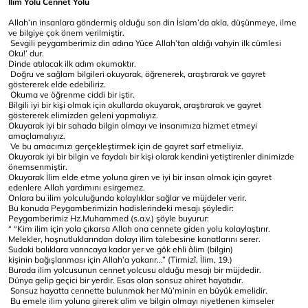
İlim Yolu Cennet Yolu
Allah’ın insanlara göndermiş olduğu son din İslam’da akla, düşünmeye, ilme
ve bilgiye çok önem verilmiştir.
Sevgili peygamberimiz din adına Yüce Allah’tan aldığı vahyin ilk cümlesi
Oku!’ dur.
Dinde atılacak ilk adım okumaktır.
Doğru ve sağlam bilgileri okuyarak, öğrenerek, araştırarak ve gayret
göstererek elde edebiliriz.
Okuma ve öğrenme ciddi bir iştir.
Bilgili iyi bir kişi olmak için okullarda okuyarak, araştırarak ve gayret
göstererek elimizden geleni yapmalıyız.
Okuyarak iyi bir sahada bilgin olmayı ve insanımıza hizmet etmeyi
amaçlamalıyız.
Ve bu amacımızı gerçekleştirmek için de gayret sarf etmeliyiz.
Okuyarak iyi bir bilgin ve faydalı bir kişi olarak kendini yetiştirenler dinimizde
önemsenmiştir.
Okuyarak İlim elde etme yoluna giren ve iyi bir insan olmak için gayret
edenlere Allah yardımını esirgemez.
Onlara bu ilim yolculuğunda kolaylıklar sağlar ve müjdeler verir.
Bu konuda Peygamberimizin hadislerindeki mesajı şöyledir:
Peygamberimiz Hz.Muhammed (s.a.v.) şöyle buyurur:
“ “Kim ilim için yola çıkarsa Allah ona cennete giden yolu kolaylaştırır.
Melekler, hoşnutluklarından dolayı ilim talebesine kanatlarını serer.
Sudaki balıklara varıncaya kadar yer ve gök ehli âlim (bilgin)
kişinin bağışlanması için Allah’a yakarır...” (Tirmizî, İlim, 19.)
Burada ilim yolcusunun cennet yolcusu olduğu mesajı bir müjdedir.
Dünya gelip geçici bir yerdir. Esas olan sonsuz ahiret hayatıdır.
Sonsuz hayatta cennette bulunmak her Mü’minin en büyük emelidir.
Bu emele ilim yoluna girerek alim ve bilgin olmayı niyetlenen kimseler