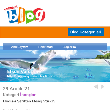
Blog Kategorileri
Ana Sayfam
Hakkımda
Bloglarım
Efkan Vural
http://blog.milliyet.com.tr/efkanvural
29 Aralık '21
Kategori
İnançlar
Hadis-i Şeriften Mesaj Var-29