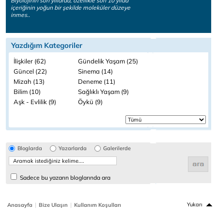
Biyolojinin son yıllarda, özellikle son 10 yılda
içeriğinin yoğun bir şekilde moleküler düzeye
inmes..
Yazdığım Kategoriler
İlişkiler (62)
Gündelik Yaşam (25)
Güncel (22)
Sinema (14)
Mizah (13)
Deneme (11)
Bilim (10)
Sağlıklı Yaşam (9)
Aşk - Evlilik (9)
Öykü (9)
Bloglarda
Yazarlarda
Galerilerde
Sadece bu yazarın bloglarında ara
|
|
Yukarı
Anasayfa
Bize Ulaşın
Kullanım Koşulları