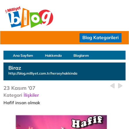
Blog Kategorileri
Ana Sayfam
Hakkımda
Bloglarım
Biraz
http://blog.milliyet.com.tr/herseyhakkinda
23 Kasım '07
Kategori
İlişkiler
Hafif insan olmak