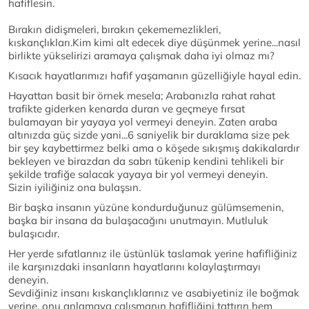
hafiflesin.
Bırakın didişmeleri, bırakın çekememezlikleri,
kıskançlıkları.Kim kimi alt edecek diye düşünmek yerine...nasıl
birlikte yükselirizi aramaya çalışmak daha iyi olmaz mı?
Kısacık hayatlarımızı hafif yaşamanın güzelliğiyle hayal edin.
Hayattan basit bir örnek mesela; Arabanızla rahat rahat
trafikte giderken kenarda duran ve geçmeye fırsat
bulamayan bir yayaya yol vermeyi deneyin. Zaten araba
altınızda güç sizde yani...6 saniyelik bir duraklama size pek
bir şey kaybettirmez belki ama o köşede sıkışmış dakikalardır
bekleyen ve birazdan da sabrı tükenip kendini tehlikeli bir
şekilde trafiğe salacak yayaya bir yol vermeyi deneyin.
Sizin iyiliğiniz ona bulaşsın.
Bir başka insanın yüzüne kondurduğunuz gülümsemenin,
başka bir insana da bulaşacağını unutmayın. Mutluluk
bulaşıcıdır.
Her yerde sıfatlarınız ile üstünlük taslamak yerine hafifliğiniz
ile karşınızdaki insanların hayatlarını kolaylaştırmayı
deneyin.
Sevdiğiniz insanı kıskançlıklarınız ve asabiyetiniz ile boğmak
yerine, onu anlamaya çalışmanın hafifliğini tattırın hem