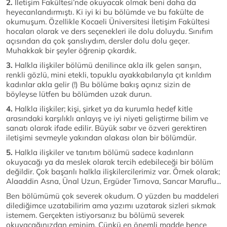
2.
İletişim Fakültesi’nde okuyacak olmak beni daha da
heyecanlandırmıştı. Ki iyi ki bu bölümde ve bu fakülte de
okumuşum. Özellikle Kocaeli Üniversitesi İletişim Fakültesi
hocaları olarak ve ders seçenekleri ile dolu doluydu. Sınıfım
açısından da çok şanslıydım, dersler dolu dolu geçer.
Muhakkak bir şeyler öğrenip çıkardık.
3.
Halkla ilişkiler bölümü denilince akla ilk gelen sarışın,
renkli gözlü, mini etekli, topuklu ayakkabılarıyla çıt kırıldım
kadınlar akla gelir (!) Bu bölüme bakış açınız sizin de
böyleyse lütfen bu bölümden uzak durun.
4.
Halkla ilişkiler; kişi, şirket ya da kurumla hedef kitle
arasındaki karşılıklı anlayış ve iyi niyeti geliştirme bilim ve
sanatı olarak ifade edilir. Büyük sabır ve özveri gerektiren
iletişimi sevmeyle yakından alakası olan bir bölümdür.
5.
Halkla ilişkiler ve tanıtım bölümü sadece kadınların
okuyacağı ya da meslek olarak tercih edebileceği bir bölüm
değildir. Çok başarılı halkla ilişkilercilerimiz var. Örnek olarak;
Alaaddin Asna, Ünal Uzun, Ergüder Tırnova, Sancar Maruflu...
Ben bölümümü çok severek okudum. O yüzden bu maddeleri
dilediğimce uzatabilirim ama yazımı uzatarak sizleri sıkmak
istemem. Gerçekten istiyorsanız bu bölümü severek
okuyacağınızdan eminim. Çünkü en önemli madde bence