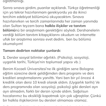
öğretmenliği.
Sonra sınava girdim, puanlar açıklandı. Türkçe öğretmenliği
için ya tekrar hazırlanmam gerekiyordu ya da ikinci
tercihim edebiyat bölümünü okuyacaktım. Sınava
hazırlanırken ve tercih zamanlarımda her zaman yanımda
olan Sultan teyzem bana
halkla ilişkiler ve tanıtım
bölümü
nü bir araştırmam gerektiğini söyledi. Dershanelerin
verdiği bölüm tanıtım kitapçıklarını okudum ve internette
ufak bir araştırma sonrası evet dedim, ben bu bölümü
okumalıyım!
Tamam dedirten noktalar şunlardı:
1.
Dersler sosyal bilimler ağırlıklı. (Psikoloji, sosyoloji,
uygarlık tarihi, Türkiye’nin toplumsal yapısı vb. )
Benim Kocaeli Üniversitesi’ne ilk girdiğim sene Bologna
eğitim sürecine denk geldiğimden ders programı ve ders
kredileri araştırmalarımı yanılttı. Yani ben bir yıl öncesi 4
kredilik olan dersi 10 kredi olarak aldım. (Uygarlık tarihi) Ve
ders programında olan sosyoloji, psikoloji gibi dersleri ayrı
ayrı almadım, farklı bir dersin içinde aldım. Sağolsun
hocalarımız bu eksikliği kapatmak için çok uğraştılar. Çünkü
bir halkla ilişkilercinin bu dersleri almaması olamaz.