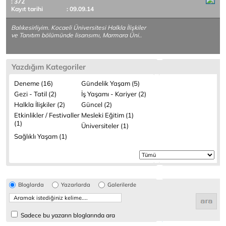
: 372
Kayıt tarihi
: 09.09.14
Balıkesirliyim. Kocaeli Üniversitesi Halkla İlişkiler
ve Tanıtım bölümünde lisansımı, Marmara Üni..
Yazdığım Kategoriler
Deneme (16)
Gündelik Yaşam (5)
Gezi - Tatil (2)
İş Yaşamı - Kariyer (2)
Halkla İlişkiler (2)
Güncel (2)
Etkinlikler / Festivaller
Mesleki Eğitim (1)
(1)
Üniversiteler (1)
Sağlıklı Yaşam (1)
Bloglarda
Yazarlarda
Galerilerde
Sadece bu yazarın bloglarında ara