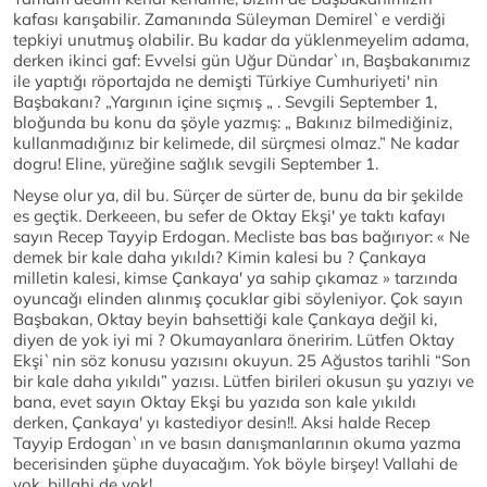
kafası karışabilir. Zamanında Süleyman Demirel`e verdiği
tepkiyi unutmuş olabilir. Bu kadar da yüklenmeyelim adama,
derken ikinci gaf: Evvelsi gün Uğur Dündar`ın, Başbakanımız
ile yaptığı röportajda ne demişti Türkiye Cumhuriyeti' nin
Başbakanı? „Yargının içine sıçmış „ . Sevgili September 1,
bloğunda bu konu da şöyle yazmış: „ Bakınız bilmediğiniz,
kullanmadığınız bir kelimede, dil sürçmesi olmaz.” Ne kadar
dogru! Eline, yüreğine sağlık sevgili September 1.
Neyse olur ya, dil bu. Sürçer de sürter de, bunu da bir şekilde
es geçtik. Derkeeen, bu sefer de Oktay Ekşi' ye taktı kafayı
sayın Recep Tayyip Erdogan. Mecliste bas bas bağırıyor: « Ne
demek bir kale daha yıkıldı? Kimin kalesi bu ? Çankaya
milletin kalesi, kimse Çankaya' ya sahip çıkamaz » tarzında
oyuncağı elinden alınmış çocuklar gibi söyleniyor. Çok sayın
Başbakan, Oktay beyin bahsettiği kale Çankaya değil ki,
diyen de yok iyi mi ? Okumayanlara öneririm. Lütfen Oktay
Ekşi`nin söz konusu yazısını okuyun. 25 Ağustos tarihli “Son
bir kale daha yıkıldı” yazısı. Lütfen birileri okusun şu yazıyı ve
bana, evet sayın Oktay Ekşi bu yazıda son kale yıkıldı
derken, Çankaya' yı kastediyor desin!!. Aksi halde Recep
Tayyip Erdogan`ın ve basın danışmanlarının okuma yazma
becerisinden şüphe duyacağım. Yok böyle birşey! Vallahi de
yok, billahi de yok!