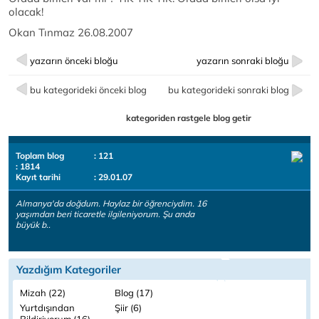
olacak!
Okan Tınmaz 26.08.2007
yazarın önceki bloğu
yazarın sonraki bloğu
bu kategorideki önceki blog
bu kategorideki sonraki blog
kategoriden rastgele blog getir
Toplam blog
: 121
: 1814
Kayıt tarihi
: 29.01.07
Almanya'da doğdum. Haylaz bir öğrenciydim. 16
yaşımdan beri ticaretle ilgileniyorum. Şu anda
büyük b..
Yazdığım Kategoriler
Mizah (22)
Blog (17)
Yurtdışından
Şiir (6)
Bildiriyorum (16)