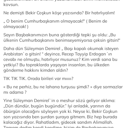
kovsun.
Ne demişti Bekir Coşkun köşe yazısında? Bir hatırlıyalım!
„ O benim Cumhurbaşkanım olmayacak!" ( Benim de
olmayacak! )
Sayın Başbakanımızın buna gösterdiği tepki şu oldu: „Bu
ülkenin Cumhurbaşkanını benimseyemiyorsa çeksin gitsin!“
Daha dün Süleyman Demirel „ Başı kapalı okumak isteyen
Arabistan`a gitsin! “ deyince, Recep Tayyip Erdogan´ın
cevabı ne olmuştu, hatırlıyor musunuz? Kim verdi sana bu
yetkiyi? Bu topraklarda yaşayan insanları, bu ülkeden
gönderme hakkını kimden aldın?
TIK TIK TIK. Orada birileri var mııııı?
« Bu ne perhiz, bu ne lahana turşusu şimdi? » diye sormazlar
mı adama ?
Yine Süleyman Demirel`in o meshur sözü geliyor aklıma:
„Dün dündür, bugün bugündür.” Iyi anladık, yarının da
öbürgün olacağını söyleyen yok ki. Neyse ki, Bekir Coşkun
son yazısında ben şurdan şuraya gitmem. Biz hep burada
kalacağız diyor. Rahatladım, gidecek sandım Alimallah.
Tamam dedim kendi kendime, bizim de Başbakanımızın