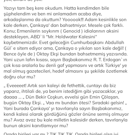
Yazıyı tam beş kere okudum. Hatta kendimden bile
şüphelendim ve ben mi anlamadım acaba diye,
arkadaşlarıma da okuttum? Yoooook!!! Adam kesinlikle son
kale derken, Çankaya' dan bahsetmiyor. Mesele çok farklı.
Konu; Ermenilerin soykırım ( Genocid ) idialarının aksini
destekleyen, ABD`li "Mr. Holdwater Kalesini“
kaybetmemizdir. Evet geleceğin Cumhurbaşkanı Abdullah
Gül`e sitem ediyor ama, Çankaya o yıkılan son kale değil! (
Bence öyle de ) Oktay Ekşi bundan bahsetmemiş yazısında.
Yani uzun lafın kısası, sayın Başbakanımız R. T. Erdogan`ın
çok kısa aralarla bu denli gaf yapmasını ve artık Türkiye' ye
mal olmuş gazetecileri, hedef almasını şu şekilde özetlemek
doğru olur mu?
„ Eveeeeet! Artık son kaleyi de fethettik, cuntayı da biz
yaparız, ihtilali de, ya benim istediğim gibi yazacaklar, ya
daaaa … „ Dün Bekir Coşkun, evvelsi gün Emin Çölaşan,
bugün Oktay Ekşi. „ Vaa mı bundan ötesi? Sıradaki gelsin! „
Yani burada Çankaya' yı tavırlarıyla sayın Başbakanımız,
kendi kalesi olarak gördüğünü gözler önüne sermiş olmuyor
mu? Avaz avaz bu kale milletin kalesidir derken, tavırlarıyla
bunun aksini kanıtlamıyor mu?
Orada birileri var mı ? TIK TIK TIK. Orada birileri olsa iyi