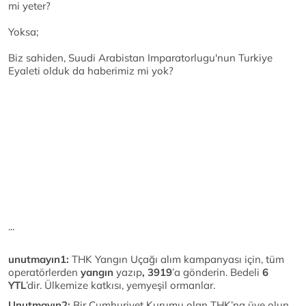
mi yeter?
Yoksa;
Biz sahiden, Suudi Arabistan Imparatorlugu'nun Turkiye
Eyaleti olduk da haberimiz mi yok?
...
unutmayın1:
THK Yangın Uçağı alım kampanyası için, tüm
operatörlerden
yangın
yazıp
, 3919
’a gönderin. Bedeli
6
YTL
’dir. Ülkemize katkısı, yemyeşil ormanlar.
Unutmayın2:
Bir Cumhuriyet Kurumu olan THK’na üye olun.