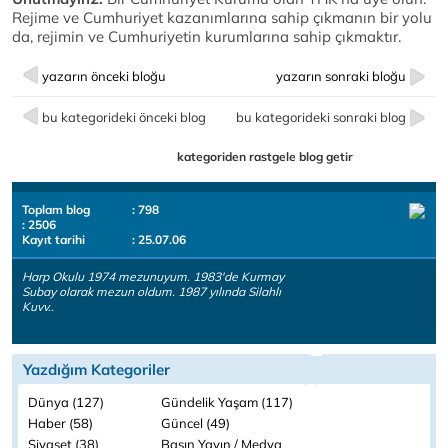
Rejime ve Cumhuriyet kazanımlarına sahip çıkmanın bir yolu
da, rejimin ve Cumhuriyetin kurumlarına sahip çıkmaktır.
yazarın önceki bloğu
yazarın sonraki bloğu
bu kategorideki önceki blog
bu kategorideki sonraki blog
kategoriden rastgele blog getir
Toplam blog
: 798
: 2506
Kayıt tarihi
: 25.07.06
Harp Okulu 1974 mezunuyum. 1983'de Kurmay
Subay olarak mezun oldum. 1987 yılında Silahlı
Kuvv..
Yazdığım Kategoriler
Dünya (127)
Gündelik Yaşam (117)
Haber (58)
Güncel (49)
Siyaset (38)
Basın Yayın / Medya