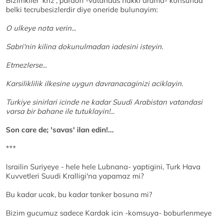
Bizimkiler 'kriz', pardon -vatandas hakki arama- konsunda
belki tecrubesizlerdir diye oneride bulunayim:
O ulkeye nota verin...
Sabri'nin kilina dokunulmadan iadesini isteyin.
Etmezlerse...
Karsiliklilik ilkesine uygun davranacaginizi aciklayin.
Turkiye sinirlari icinde ne kadar Suudi Arabistan vatandasi
varsa bir bahane ile tutuklayin!...
Son care de; 'savas' ilan edin!...
***
Israilin Suriyeye - hele hele Lubnana- yaptigini, Turk Hava
Kuvvetleri Suudi Kralligi'na yapamaz mi?
Bu kadar ucak, bu kadar tanker bosuna mi?
Bizim gucumuz sadece Kardak icin -komsuya- boburlenmeye