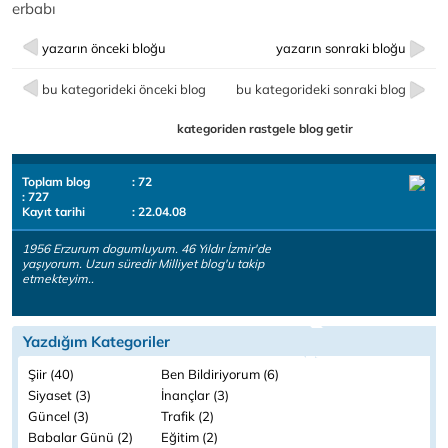
erbabı
yazarın önceki bloğu
yazarın sonraki bloğu
bu kategorideki önceki blog
bu kategorideki sonraki blog
kategoriden rastgele blog getir
Toplam blog
: 72
: 727
Kayıt tarihi
: 22.04.08
1956 Erzurum dogumluyum. 46 Yıldır İzmir'de
yaşıyorum. Uzun süredir Milliyet blog'u takip
etmekteyim..
Yazdığım Kategoriler
Şiir (40)
Ben Bildiriyorum (6)
Siyaset (3)
İnançlar (3)
Güncel (3)
Trafik (2)
Babalar Günü (2)
Eğitim (2)