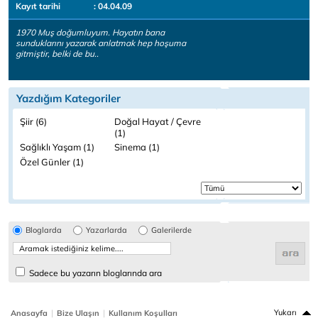
Kayıt tarihi
: 04.04.09
1970 Muş doğumluyum. Hayatın bana
sunduklarını yazarak anlatmak hep hoşuma
gitmiştir, belki de bu..
Yazdığım Kategoriler
Şiir (6)
Doğal Hayat / Çevre
(1)
Sağlıklı Yaşam (1)
Sinema (1)
Özel Günler (1)
Bloglarda
Yazarlarda
Galerilerde
Sadece bu yazarın bloglarında ara
|
|
Yukarı
Anasayfa
Bize Ulaşın
Kullanım Koşulları