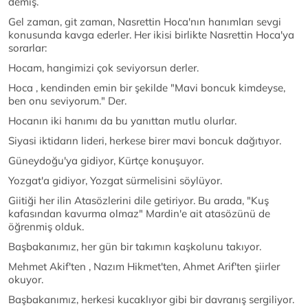
demiş.
Gel zaman, git zaman, Nasrettin Hoca'nın hanımları sevgi
konusunda kavga ederler. Her ikisi birlikte Nasrettin Hoca'ya
sorarlar:
Hocam, hangimizi çok seviyorsun derler.
Hoca , kendinden emin bir şekilde "Mavi boncuk kimdeyse,
ben onu seviyorum." Der.
Hocanın iki hanımı da bu yanıttan mutlu olurlar.
Siyasi iktidarın lideri, herkese birer mavi boncuk dağıtıyor.
Güneydoğu'ya gidiyor, Kürtçe konuşuyor.
Yozgat'a gidiyor, Yozgat sürmelisini söylüyor.
Giitiği her ilin Atasözlerini dile getiriyor. Bu arada, "Kuş
kafasından kavurma olmaz" Mardin'e ait atasözünü de
öğrenmiş olduk.
Başbakanımız, her gün bir takımın kaşkolunu takıyor.
Mehmet Akif'ten , Nazım Hikmet'ten, Ahmet Arif'ten şiirler
okuyor.
Başbakanımız, herkesi kucaklıyor gibi bir davranış sergiliyor.