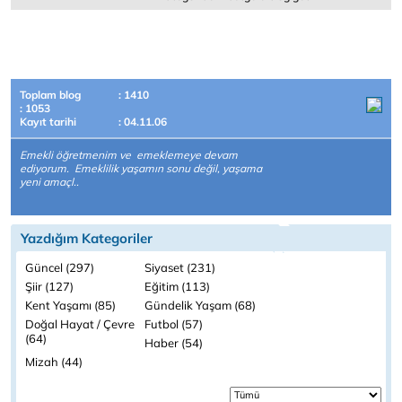
Toplam blog
: 1410
: 1053
Kayıt tarihi
: 04.11.06
Emekli öğretmenim ve emeklemeye devam
ediyorum. Emeklilik yaşamın sonu değil, yaşama
yeni amaçl..
Yazdığım Kategoriler
Güncel (297)
Siyaset (231)
Şiir (127)
Eğitim (113)
Kent Yaşamı (85)
Gündelik Yaşam (68)
Doğal Hayat / Çevre
Futbol (57)
(64)
Haber (54)
Mizah (44)