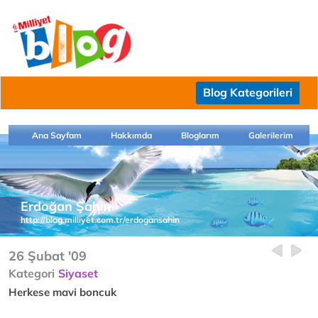
Blog Kategorileri
Ana Sayfam
Hakkımda
Bloglarım
Galerilerim
Erdoğan Şahin
http://blog.milliyet.com.tr/erdogansahin
26 Şubat '09
Kategori
Siyaset
Herkese mavi boncuk