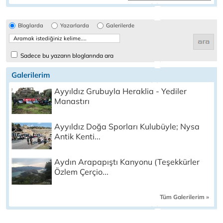
Bloglarda
Yazarlarda
Galerilerde
Sadece bu yazarın bloglarında ara
Galerilerim
Ayyıldız Grubuyla Heraklia - Yediler
Manastırı
Ayyıldız Doğa Sporları Kulubüyle; Nysa
Antik Kenti...
Aydın Arapapıştı Kanyonu (Teşekkürler
Özlem Çerçio...
Tüm Galerilerim »