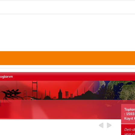
loglarım
Topla
: 1593
Kayıt 
Deli-d
yere ç