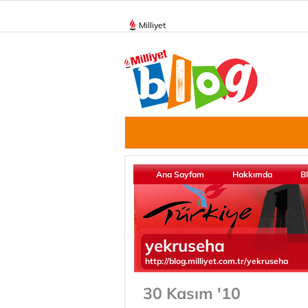
Milliyet
Ana Sayfam
Hakkımda
B
yekruseha
http://blog.milliyet.com.tr/yekruseha
30 Kasım '10