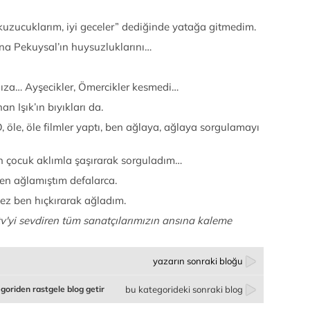
kuzucuklarım, iyi geceler” dediğinde yatağa gitmedim.
una Pekuysal’ın huysuzluklarını…
mıza… Ayşecikler, Ömercikler kesmedi…
n Işık’ın bıyıkları da.
 öle, öle filmler yaptı, ben ağlaya, ağlaya sorgulamayı
en çocuk aklımla şaşırarak sorguladım…
en ağlamıştım defalarca.
ez ben hıçkırarak ağladım.
v'yi sevdiren tüm sanatçılarımızın ansına kaleme
yazarın sonraki bloğu
goriden rastgele blog getir
bu kategorideki sonraki blog