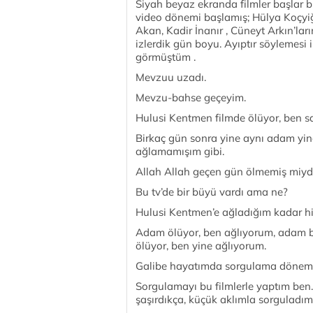
Siyah beyaz ekranda filmler başlar 
video dönemi başlamış; Hülya Koçyiği
Akan, Kadir İnanır , Cüneyt Arkın’lar
izlerdik gün boyu. Ayıptır söylemesi i
görmüştüm .
Mevzuu uzadı.
Mevzu-bahse geçeyim.
Hulusi Kentmen filmde ölüyor, ben s
Birkaç gün sonra yine aynı adam yi
ağlamamışım gibi.
Allah Allah geçen gün ölmemiş miydi
Bu tv’de bir büyü vardı ama ne?
Hulusi Kentmen’e ağladığım kadar hi
Adam ölüyor, ben ağlıyorum, adam bi
ölüyor, ben yine ağlıyorum.
Galibe hayatımda sorgulama dönemi
Sorgulamayı bu filmlerle yaptım ben.
şaşırdıkça, küçük aklımla sorguladı