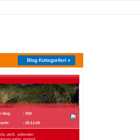
Blog Kategorileri
m blog
: 359
tarihi
: 29.11.06
olu, akıllı, yalandan
amura yatan, normal