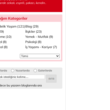
rde zekalı, esprili, şakacı, kendin..
ığım Kategoriler
elik Yaşam (121)
Blog (29)
(29)
İlişkiler (23)
me (10)
Yemek - Mutfak (9)
l (8)
Psikoloji (8)
el (8)
İş Yaşamı - Kariyer (7)
glarda
Yazarlarda
Galerilerde
ece bu yazarın bloglarında ara