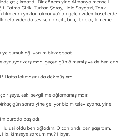
bizde çıt çıkmazdı. Bir dönem yine Almanya menşeli
t, Fatma Girik, Türkan Şoray, Hale Soygazi, Tarık
ın filmlerini yazları almanya’dan gelen video kasetlerde
lk defa videoda sevişen bir çift, bir çift de açık meme
alya sümük ağlıyorum birkaç saat.
ne oynuyor karşımda, geçen gün ölmemiş ve de ben ona
? Hatta lokmasını da dökmüşlerdi.
çbir şeye, eski sevgilime ağlamamışımdır.
rkaç gün sonra yine geliyor bizim televizyona, yine
m burada başladı.
 Hulusi öldü ben ağladım. O canlandı, ben şaşırdım,
m. Ha, kimseye sordum mu? Hayır.