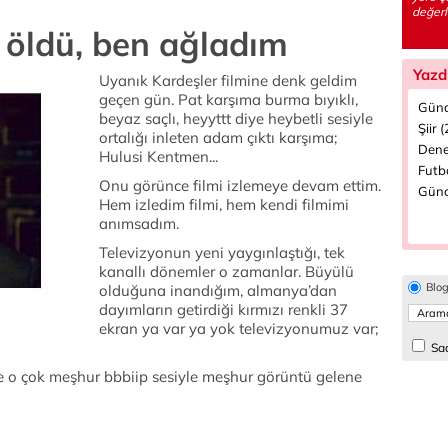
değerle
 öldü, ben ağladım
Yazd
Uyanık Kardeşler filmine denk geldim
geçen gün. Pat karşıma burma bıyıklı,
Günd
beyaz saçlı, heyyttt diye heybetli sesiyle
Şiir 
ortalığı inleten adam çıktı karşıma;
Dene
Hulusi Kentmen...
Futbo
Onu görünce filmi izlemeye devam ettim.
Günc
Hem izledim filmi, hem kendi filmimi
anımsadım.
Televizyonun yeni yaygınlaştığı, tek
kanallı dönemler o zamanlar. Büyülü
Blo
olduğuna inandığım, almanya’dan
dayımların getirdiği kırmızı renkli 37
ekran ya var ya yok televizyonumuz var;
Sad
 ve o çok meşhur bbbiip sesiyle meşhur görüntü gelene