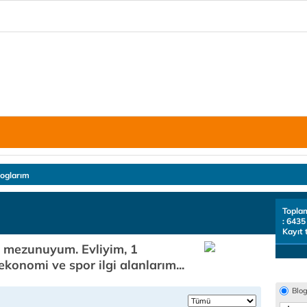
loglarım
Topla
: 6435
Kayıt 
t mezunuyum. Evliyim, 1
ekonomi ve spor ilgi alanlarım...
Blo