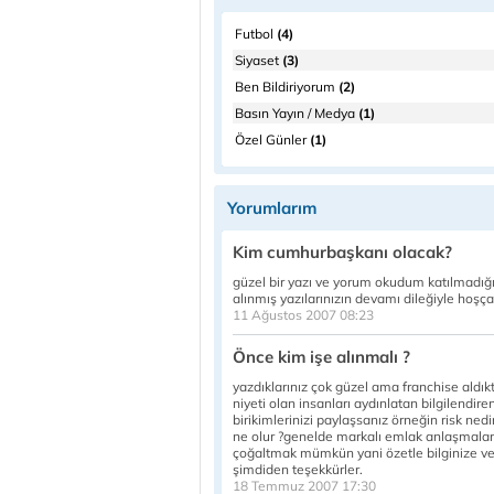
Futbol
(4)
Siyaset
(3)
Ben Bildiriyorum
(2)
Basın Yayın / Medya
(1)
Özel Günler
(1)
Yorumlarım
Kim cumhurbaşkanı olacak?
güzel bir yazı ve yorum okudum katılmadığı
alınmış yazılarınızın devamı dileğiyle hoşça
11 Ağustos 2007 08:23
Önce kim işe alınmalı ?
yazdıklarınız çok güzel ama franchise aldık
niyeti olan insanları aydınlatan bilgilendir
birikimlerinizi paylaşsanız örneğin risk ne
ne olur ?genelde markalı emlak anlaşmaları 5 
çoğaltmak mümkün yani özetle bilginize ve 
şimdiden teşekkürler.
18 Temmuz 2007 17:30