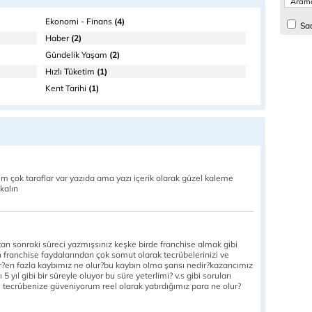
Ekonomi - Finans
(4)
Sad
Haber
(2)
Gündelik Yaşam
(2)
Hızlı Tüketim
(1)
Kent Tarihi
(1)
m çok taraflar var yazıda ama yazı içerik olarak güzel kaleme
kalın
tan sonraki süreci yazmışsınız keşke birde franchise almak gibi
en franchise faydalarından çok somut olarak tecrübelerinizi ve
dir?en fazla kaybımız ne olur?bu kaybın olma şansı nedir?kazancımız
yıl gibi bir süreyle oluyor bu süre yeterlimi? v.s gibi soruları
tecrübenize güveniyorum reel olarak yatırdığımız para ne olur?