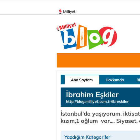
Milliyet
Ana Sayfam
Hakkımda
B
İbrahim Eşkiler
http://blog.milliyet.com.tr/ibreskiler
İstanbul'da yaşıyorum, iktisa
kızım,1 oğlum var.... Siyaset, 
Yazdığım Kategoriler