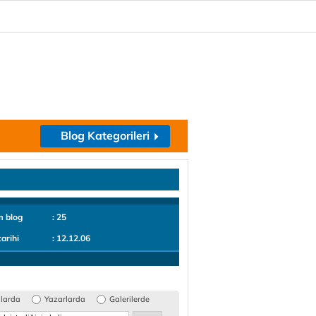
Blog Kategorileri
m blog
: 25
tarihi
: 12.12.06
glarda
Yazarlarda
Galerilerde