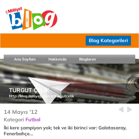
Blog Kategorileri
Ana Sayfam
Hakkımda
Bloglarım
TURGUT ÇELİK
http://blog.milliyet.com.tr/turgutcelik
14 Mayıs '12
Kategori
Futbol
İki kere şampiyon yok; tek ve iki birinci var: Galatasaray,
Fenerbahçe...