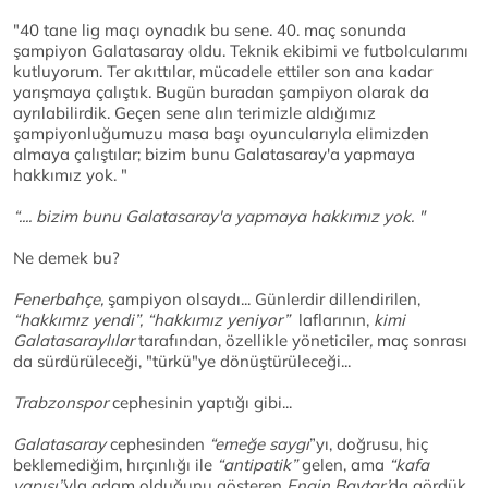
"40 tane lig maçı oynadık bu sene. 40. maç sonunda
şampiyon Galatasaray oldu. Teknik ekibimi ve futbolcularımı
kutluyorum. Ter akıttılar, mücadele ettiler son ana kadar
yarışmaya çalıştık. Bugün buradan şampiyon olarak da
ayrılabilirdik. Geçen sene alın terimizle aldığımız
şampiyonluğumuzu masa başı oyuncularıyla elimizden
almaya çalıştılar; bizim bunu Galatasaray'a yapmaya
hakkımız yok. "
“.... bizim bunu Galatasaray'a yapmaya hakkımız yok. "
Ne demek bu?
Fenerbahçe,
şampiyon olsaydı... Günlerdir dillendirilen,
“hakkımız yendi”, “hakkımız yeniyor”
laflarının,
kimi
Galatasaraylılar
tarafından, özellikle yöneticiler
,
maç sonrası
da sürdürüleceği, "türkü"ye dönüştürüleceği...
Trabzonspor
cephesinin yaptığı gibi...
Galatasaray
cephesinden
“emeğe saygı
”yı, doğrusu, hiç
beklemediğim, hırçınlığı ile
“antipatik”
gelen, ama
“kafa
yapısı”
yla adam olduğunu gösteren
Engin Baytar’
da gördük.