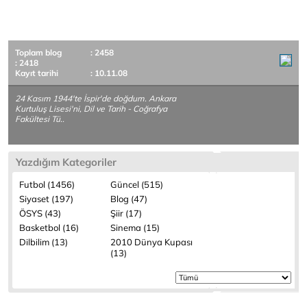
Toplam blog
: 2458
: 2418
Kayıt tarihi
: 10.11.08
24 Kasım 1944'te İspir'de doğdum. Ankara
Kurtuluş Lisesi'ni, Dil ve Tarih - Coğrafya
Fakültesi Tü..
Yazdığım Kategoriler
Futbol (1456)
Güncel (515)
Siyaset (197)
Blog (47)
ÖSYS (43)
Şiir (17)
Basketbol (16)
Sinema (15)
Dilbilim (13)
2010 Dünya Kupası
(13)