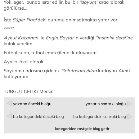
Yok, eğer, bunda ısrar edilir, bu, bir
“doyum”
aracı olarak
görülürse...
İşte
Süper Final’
deki durumu anımsatmakta yarar var.
*****
Aykut Kocaman
ile
Engin Baytar
’ın verdiği
“insanlık dersi”
ne
kulak verelim.
Futbolcuları, futbol emekçilerini kutluyorum!
Ayrıca, özel olarak...
Soyunma odasına giderek
Galatasaraylıları
kutlayan
Alex'
i
kutluyorum
TURGUT ÇELİK/ Mersin
yazarın önceki bloğu
yazarın sonraki bloğu
bu kategorideki önceki blog
bu kategorideki sonraki blog
kategoriden rastgele blog getir