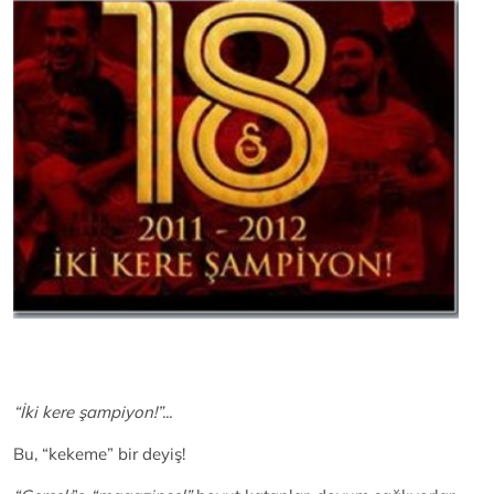
“İki kere şampiyon!”...
Bu, “kekeme” bir deyiş!