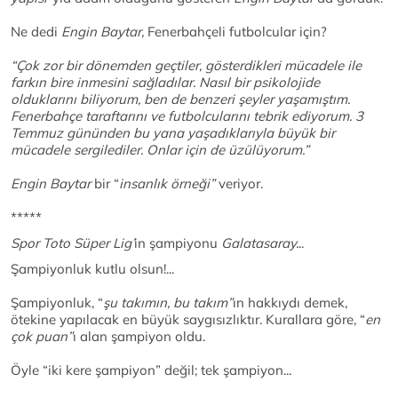
Ne dedi
Engin Baytar,
Fenerbahçeli futbolcular için?
“Çok zor bir dönemden geçtiler, gösterdikleri mücadele ile
farkın bire inmesini sağladılar. Nasıl bir psikolojide
olduklarını biliyorum, ben de benzeri şeyler yaşamıştım.
Fenerbahçe taraftarını ve futbolcularını tebrik ediyorum. 3
Temmuz gününden bu yana yaşadıklarıyla büyük bir
mücadele sergilediler. Onlar için de üzülüyorum.”
Engin Baytar
bir “
insanlık örneği”
veriyor.
*****
Spor Toto Süper Lig’
in şampiyonu
Galatasaray.
..
Şampiyonluk kutlu olsun!...
Şampiyonluk, “
şu takımın, bu takım”
ın hakkıydı demek,
ötekine yapılacak en büyük saygısızlıktır. Kurallara göre, “
en
çok puan”
ı alan şampiyon oldu.
Öyle “iki kere şampiyon” değil; tek şampiyon...