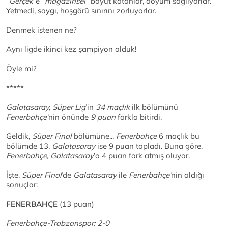
“Gerçek
”e
“magazinsel”
boyut katanlar, doyum sağlıyorlar.
Yetmedi, saygı, hoşgörü sınırını zorluyorlar.
Denmek istenen ne?
Aynı ligde ikinci kez şampiyon olduk!
Öyle mi?
*****
Galatasaray, Süper Lig
’in
34 maçlık
ilk bölümünü
Fenerbahçe’
nin önünde
9 puan
farkla bitirdi.
Geldik,
Süper Final
bölümüne...
Fenerbahçe
6 maçlık bu
bölümde 13,
Galatasaray
ise 9 puan topladı. Buna göre,
Fenerbahçe, Galatasaray
’a 4 puan fark atmış oluyor.
İşte,
Süper Final
’de
Galatasaray
ile
Fenerbahçe’
nin aldığı
sonuçlar:
FENERBAHÇE
(13 puan)
Fenerbahçe-Trabzonspor: 2-0