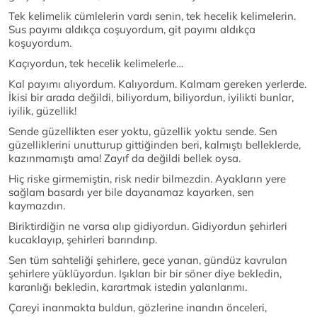
Tek kelimelik cümlelerin vardı senin, tek hecelik kelimelerin.
Sus payımı aldıkça coşuyordum, git payımı aldıkça
koşuyordum.
Kaçıyordun, tek hecelik kelimelerle…
Kal payımı alıyordum. Kalıyordum. Kalmam gereken yerlerde.
İkisi bir arada değildi, biliyordum, biliyordun, iyilikti bunlar,
iyilik, güzellik!
Sende güzellikten eser yoktu, güzellik yoktu sende. Sen
güzelliklerini unutturup gittiğinden beri, kalmıştı belleklerde,
kazınmamıştı ama! Zayıf da değildi bellek oysa.
Hiç riske girmemiştin, risk nedir bilmezdin. Ayakların yere
sağlam basardı yer bile dayanamaz kayarken, sen
kaymazdın.
Biriktirdiğin ne varsa alıp gidiyordun. Gidiyordun şehirleri
kucaklayıp, şehirleri barındırıp.
Sen tüm sahteliği şehirlere, gece yanan, gündüz kavrulan
şehirlere yüklüyordun. Işıkları bir bir söner diye bekledin,
karanlığı bekledin, karartmak istedin yalanlarımı.
Çareyi inanmakta buldun, gözlerine inandın önceleri,