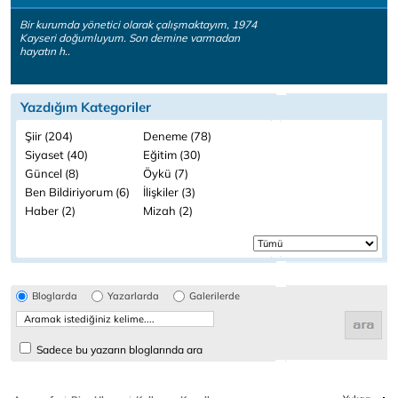
Bir kurumda yönetici olarak çalışmaktayım, 1974
Kayseri doğumluyum. Son demine varmadan
hayatın h..
Yazdığım Kategoriler
Şiir (204)
Deneme (78)
Siyaset (40)
Eğitim (30)
Güncel (8)
Öykü (7)
Ben Bildiriyorum (6)
İlişkiler (3)
Haber (2)
Mizah (2)
Bloglarda
Yazarlarda
Galerilerde
Sadece bu yazarın bloglarında ara