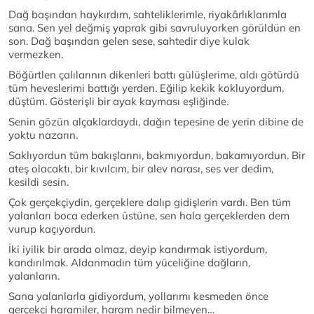
Dağ başından haykırdım, sahteliklerimle, riyakârlıklarımla
sana. Sen yel değmiş yaprak gibi savruluyorken görüldün en
son. Dağ başından gelen sese, sahtedir diye kulak
vermezken.
Böğürtlen çalılarının dikenleri battı gülüşlerime, aldı götürdü
tüm heveslerimi battığı yerden. Eğilip kekik kokluyordum,
düştüm. Gösterişli bir ayak kayması eşliğinde.
Senin gözün alçaklardaydı, dağın tepesine de yerin dibine de
yoktu nazarın.
Saklıyordun tüm bakışlarını, bakmıyordun, bakamıyordun. Bir
ateş olacaktı, bir kıvılcım, bir alev narası, ses ver dedim,
kesildi sesin.
Çok gerçekçiydin, gerçeklere dalıp gidişlerin vardı. Ben tüm
yalanları boca ederken üstüne, sen hala gerçeklerden dem
vurup kaçıyordun.
İki iyilik bir arada olmaz, deyip kandırmak istiyordum,
kandırılmak. Aldanmadın tüm yüceliğine dağların,
yalanların.
Sana yalanlarla gidiyordum, yollarımı kesmeden önce
gerçekçi haramiler, haram nedir bilmeyen…