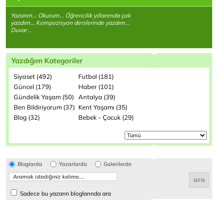
Yazarım... Okurum... Öğrencilik yıllarımda çok
yazdım... Kompozisyon derslerinde yazdım...
Duvar ..
Yazdığım Kategoriler
Siyaset (492)
Futbol (181)
Güncel (179)
Haber (101)
Gündelik Yaşam (50)
Antalya (39)
Ben Bildiriyorum (37)
Kent Yaşamı (35)
Blog (32)
Bebek - Çocuk (29)
Bloglarda
Yazarlarda
Galerilerde
Sadece bu yazarın bloglarında ara