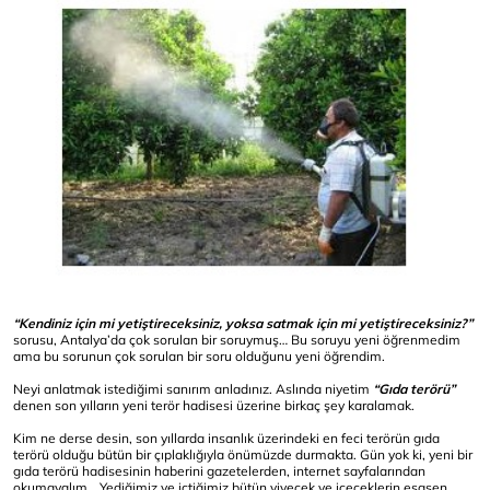
“Kendiniz için mi yetiştireceksiniz, yoksa satmak için mi yetiştireceksiniz?”
sorusu, Antalya’da çok sorulan bir soruymuş… Bu soruyu yeni öğrenmedim
ama bu sorunun çok sorulan bir soru olduğunu yeni öğrendim.
Neyi anlatmak istediğimi sanırım anladınız. Aslında niyetim
“Gıda terörü”
denen son yılların yeni terör hadisesi üzerine birkaç şey karalamak.
Kim ne derse desin, son yıllarda insanlık üzerindeki en feci terörün gıda
terörü olduğu bütün bir çıplaklığıyla önümüzde durmakta. Gün yok ki, yeni bir
gıda terörü hadisesinin haberini gazetelerden, internet sayfalarından
okumayalım… Yediğimiz ve içtiğimiz bütün yiyecek ve içeceklerin esasen