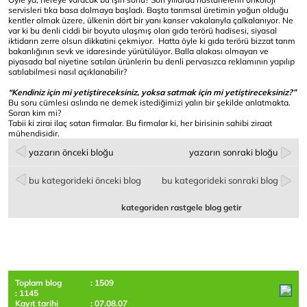
servisleri tıka basa dolmaya başladı. Başta tarımsal üretimin yoğun olduğu
kentler olmak üzere, ülkenin dört bir yanı kanser vakalarıyla çalkalanıyor. Ne
var ki bu denli ciddi bir boyuta ulaşmış olan gıda terörü hadisesi, siyasal
iktidarın zerre olsun dikkatini çekmiyor. Hatta öyle ki gıda terörü bizzat tarım
bakanlığının sevk ve idaresinde yürütülüyor. Balla alakası olmayan ve
piyasada bal niyetine satılan ürünlerin bu denli pervasızca reklamının yapılıp
satılabilmesi nasıl açıklanabilir?
“Kendiniz için mi yetiştireceksiniz, yoksa satmak için mi yetiştireceksiniz?”
Bu soru cümlesi aslında ne demek istediğimizi yalın bir şekilde anlatmakta.
Soran kim mi?
Tabii ki zirai ilaç satan firmalar. Bu firmalar ki, her birisinin sahibi ziraat
mühendisidir.
yazarın önceki bloğu
yazarın sonraki bloğu
bu kategorideki önceki blog
bu kategorideki sonraki blog
kategoriden rastgele blog getir
Toplam blog
: 1509
: 1145
Kayıt tarihi
: 07.08.07