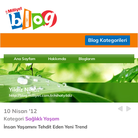
Blog Kategorileri
Ana Sayfam
Hakkımda
Bloglarım
Yıldız Nihat
http://blog.milliyet.com.tr/nihatyildiz
10 Nisan '12
Kategori
Sağlıklı Yaşam
İnsan Yaşamını Tehdit Eden Yeni Trend