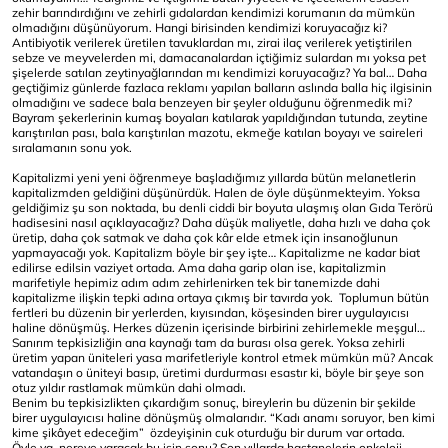
zehir barındırdığını ve zehirli gıdalardan kendimizi korumanın da mümkün
olmadığını düşünüyorum. Hangi birisinden kendimizi koruyacağız ki?
Antibiyotik verilerek üretilen tavuklardan mı, zirai ilaç verilerek yetiştirilen
sebze ve meyvelerden mi, damacanalardan içtiğimiz sulardan mı yoksa pet
şişelerde satılan zeytinyağlarından mı kendimizi koruyacağız? Ya bal… Daha
geçtiğimiz günlerde fazlaca reklamı yapılan balların aslında balla hiç ilgisinin
olmadığını ve sadece bala benzeyen bir şeyler olduğunu öğrenmedik mi?
Bayram şekerlerinin kumaş boyaları katılarak yapıldığından tutunda, zeytine
karıştırılan pası, bala karıştırılan mazotu, ekmeğe katılan boyayı ve saireleri
sıralamanın sonu yok.
Kapitalizmi yeni yeni öğrenmeye başladığımız yıllarda bütün melanetlerin
kapitalizmden geldiğini düşünürdük. Halen de öyle düşünmekteyim. Yoksa
geldiğimiz şu son noktada, bu denli ciddi bir boyuta ulaşmış olan Gıda Terörü
hadisesini nasıl açıklayacağız? Daha düşük maliyetle, daha hızlı ve daha çok
üretip, daha çok satmak ve daha çok kâr elde etmek için insanoğlunun
yapmayacağı yok. Kapitalizm böyle bir şey işte… Kapitalizme ne kadar biat
edilirse edilsin vaziyet ortada. Ama daha garip olan ise, kapitalizmin
marifetiyle hepimiz adım adım zehirlenirken tek bir tanemizde dahi
kapitalizme ilişkin tepki adına ortaya çıkmış bir tavırda yok. Toplumun bütün
fertleri bu düzenin bir yerlerden, kıyısından, köşesinden birer uygulayıcısı
haline dönüşmüş. Herkes düzenin içerisinde birbirini zehirlemekle meşgul…
Sanırım tepkisizliğin ana kaynağı tam da burası olsa gerek. Yoksa zehirli
üretim yapan üniteleri yasa marifetleriyle kontrol etmek mümkün mü? Ancak
vatandaşın o üniteyi basıp, üretimi durdurması esastır ki, böyle bir şeye son
otuz yıldır rastlamak mümkün dahi olmadı.
Benim bu tepkisizlikten çıkardığım sonuç, bireylerin bu düzenin bir şekilde
birer uygulayıcısı haline dönüşmüş olmalarıdır. “Kadı anamı soruyor, ben kimi
kime şikâyet edeceğim” özdeyişinin cuk oturduğu bir durum var ortada.
Öyle ya, nereye varacak bu işin sonu? Son yıllarda hastanelerin onkoloji