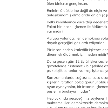
ölen binlerce genç insan.
Eminim öldüklerine değil de niçin ve n
anlaşılamamış olmalarıdır onları şaş
Belki kendilerince yücelttiği değerle
Fakat bir insanı işkence ile öldürmek 
var mıdır?
Avrupa yolunda, ileri demokrasi yol
dayak gerçeğini göz ardı ediyorlar.
Bir insan neden katledilir işkenceler
direnmek öldürmek için neden midir
Daha geçen gün 12 Eylül işkencecileri
gazetelerde. Sistematik bir şekilde öz
psikolojik sorunları varmış, işkence y
Son zamanlarda sağcısı solcusu ucu
kişilerin itirafları bolca görünür 
oyun oynayanlar, bir insanın işkenc
peşlerini bırakıyor mudur?
Hep yakında geçeceğimiz söylenen ha
muhtemel ileri demokraside, demokra
çıkanların arasına karışan hamile ge