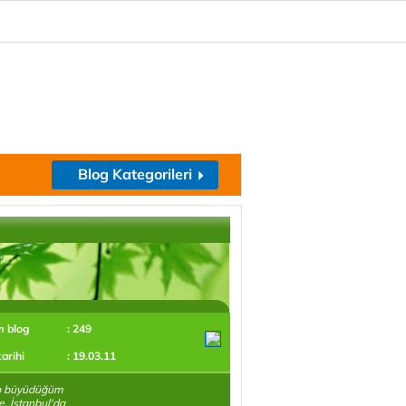
Blog Kategorileri
m blog
: 249
tarihi
: 19.03.11
 büyüdüğüm
e, İstanbul'da