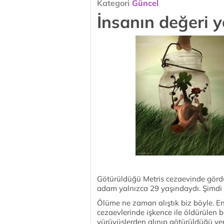
Kategori
Güncel
İnsanın değeri y
Götürüldüğü Metris cezaevinde görd
adam yalnızca 29 yaşındaydı. Şimdi o
Ölüme ne zaman alıştık biz böyle. En
cezaevlerinde işkence ile öldürülen b
yürüyüşlerden alınıp götürüldüğü ye