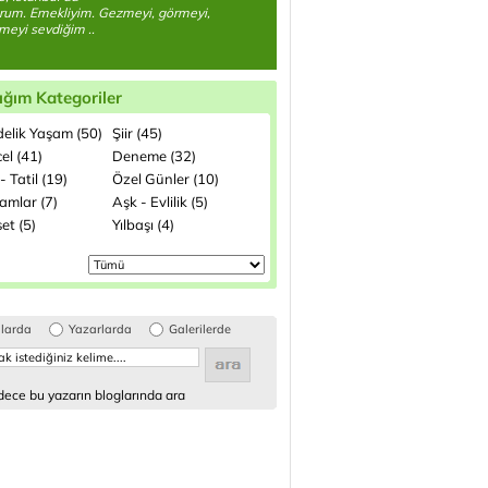
rum. Emekliyim. Gezmeyi, görmeyi,
meyi sevdiğim ..
ığım Kategoriler
elik Yaşam (50)
Şiir (45)
el (41)
Deneme (32)
- Tatil (19)
Özel Günler (10)
amlar (7)
Aşk - Evlilik (5)
et (5)
Yılbaşı (4)
glarda
Yazarlarda
Galerilerde
ece bu yazarın bloglarında ara