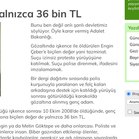
yaşıyo
keşfet
alnızca 36 bin TL
Bunu ben değil anlı şanlı devletimiz
Yazd
söylüyor. Öyle karar vermiş Adalet
Bakanlığı.
Günd
Günc
Gözaltında işkence ile öldürülen Engin
Gezi 
Çeber’e biçilen değer yani tazminat.
Suçu izinsiz protesto yürüyüşüne
Bayr
katılmak. Suçu polise direnmek, ifadesini
Siyas
imzalamamak.
Bir dergi dağıtımı sırasında polis
kurşunuyla yaralanan ve felç kalan
arkadaşına destek için katıldığı yürüyüş
Blo
sonrası götürüldüğü karakolda
gözaltına alınmış genç adam.
üğü işkence sonrası 10 Ekim 2008’de öldüğünde, genç
Sad
na biçilen değer de yalnızca 36 bin TL.
gin ya da Metin Göktepe ve daha onlarcası. Poliste ve
inlerce insan. Biber gazından etkilenip ölenler,
rlerde kaybolanlar, gereksiz ve adı olmayan savaşlarda