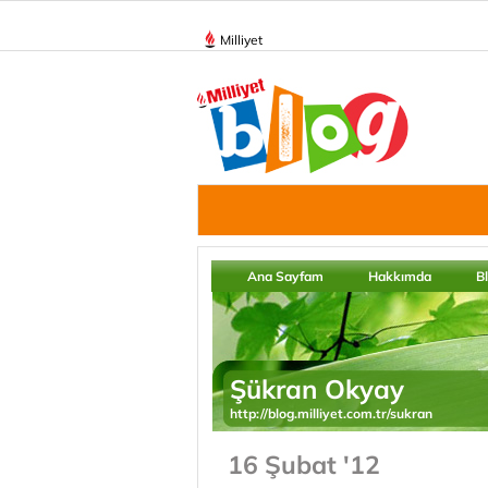
Milliyet
Ana Sayfam
Hakkımda
B
Şükran Okyay
http://blog.milliyet.com.tr/sukran
16 Şubat '12