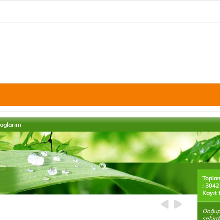
loglarım
Topla
: 3042
Kayıt 
Doğup
şehird