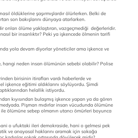
asıl öldüklerine şaşırmışlardır ölürlerken. Belki de
ırtan son bakışlarını dünyaya atarlarken.
rdir onları ölüme yaklaştıran, vazgeçmediği değerleridir.
nasıl bir insanlıktır? Peki ya işkencede ölmenin tarifi
unda yola devam diyorlar yöneticiler ama işkence ve
le, hangi neden insan ölümünün sebebi olabilir? Polise
?
nden birisinin itirafları vardı haberlerde ve
el işkence eğitimi aldıklarını söylüyordu. Şimdi
aptıklarından helallik istiyordu.
ndan kıyısından bulaşmış işkence yapan ya da gören
oldu medyada. Pişman mıdırlar insan vücudunda ölümüne
e ile ölümüne sebep olmanın utancı ömürleri boyunca
ni o ufuktaki ileri demokraside, hani o gelmesi pek
tik ve anayasal haklarını aramak için sokağa
nç kadınlar sokak ortasında dövülecek midir?