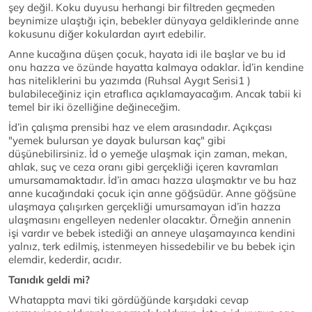
şey değil. Koku duyusu herhangi bir filtreden geçmeden
beynimize ulaştığı için, bebekler dünyaya geldiklerinde anne
kokusunu diğer kokulardan ayırt edebilir.
Anne kucağına düşen çocuk, hayata idi ile başlar ve bu id
onu hazza ve özünde hayatta kalmaya odaklar. İd’in kendine
has niteliklerini bu yazımda (Ruhsal Aygıt Serisi1 )
bulabileceğiniz için etraflıca açıklamayacağım. Ancak tabii ki
temel bir iki özelliğine değineceğim.
İd’in çalışma prensibi haz ve elem arasındadır. Açıkçası
"yemek bulursan ye dayak bulursan kaç" gibi
düşünebilirsiniz. İd o yemeğe ulaşmak için zaman, mekan,
ahlak, suç ve ceza oranı gibi gerçekliği içeren kavramları
umursamamaktadır. İd’in amacı hazza ulaşmaktır ve bu haz
anne kucağındaki çocuk için anne göğsüdür. Anne göğsüne
ulaşmaya çalışırken gerçekliği umursamayan id’in hazza
ulaşmasını engelleyen nedenler olacaktır. Örneğin annenin
işi vardır ve bebek istediği an anneye ulaşamayınca kendini
yalnız, terk edilmiş, istenmeyen hissedebilir ve bu bebek için
elemdir, kederdir, acıdır.
Tanıdık geldi mi?
Whatappta mavi tiki gördüğünde karşıdaki cevap