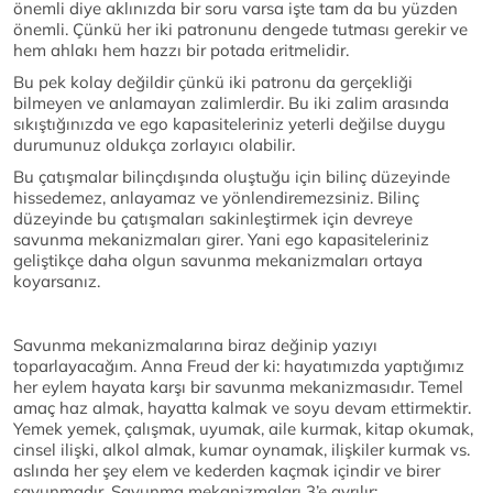
önemli diye aklınızda bir soru varsa işte tam da bu yüzden
önemli. Çünkü her iki patronunu dengede tutması gerekir ve
hem ahlakı hem hazzı bir potada eritmelidir.
Bu pek kolay değildir çünkü iki patronu da gerçekliği
bilmeyen ve anlamayan zalimlerdir. Bu iki zalim arasında
sıkıştığınızda ve ego kapasiteleriniz yeterli değilse duygu
durumunuz oldukça zorlayıcı olabilir.
Bu çatışmalar bilinçdışında oluştuğu için bilinç düzeyinde
hissedemez, anlayamaz ve yönlendiremezsiniz. Bilinç
düzeyinde bu çatışmaları sakinleştirmek için devreye
savunma mekanizmaları girer. Yani ego kapasiteleriniz
geliştikçe daha olgun savunma mekanizmaları ortaya
koyarsanız.
Savunma mekanizmalarına biraz değinip yazıyı
toparlayacağım. Anna Freud der ki: hayatımızda yaptığımız
her eylem hayata karşı bir savunma mekanizmasıdır. Temel
amaç haz almak, hayatta kalmak ve soyu devam ettirmektir.
Yemek yemek, çalışmak, uyumak, aile kurmak, kitap okumak,
cinsel ilişki, alkol almak, kumar oynamak, ilişkiler kurmak vs.
aslında her şey elem ve kederden kaçmak içindir ve birer
savunmadır. Savunma mekanizmaları 3’e ayrılır: