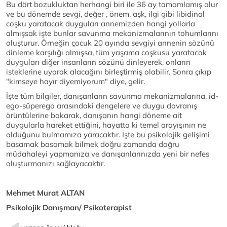
Bu dört bozukluktan herhangi biri ile 36 ay tamamlamış olur
ve bu dönemde sevgi, değer , önem, aşk, ilgi gibi libidinal
coşku yaratacak duyguları annemizden hangi yollarla
almışsak işte bunlar savunma mekanizmalarının tohumlarını
oluşturur. Örneğin çocuk 20 ayında sevgiyi annenin sözünü
dinleme karşılığı almışsa, tüm yaşama coşkusu yaratacak
duyguları diğer insanların sözünü dinleyerek, onların
isteklerine uyarak alacağını birleştirmiş olabilir. Sonra çıkıp
"kimseye hayır diyemiyorum" diye, gelir.
İşte tüm bilgiler, danışanların savunma mekanizmalarına, id-
ego-süperego arasındaki dengelere ve duygu davranış
örüntülerine bakarak, danışanın hangi döneme ait
duygularla hareket ettiğini, hayatta ki temel arayışının ne
olduğunu bulmamıza yaracaktır. İşte bu psikolojik gelişimi
basamak basamak bilmek doğru zamanda doğru
müdahaleyi yapmanıza ve danışanlarınızda yeni bir nefes
oluşturmanızı sağlayacaktır.
Mehmet Murat ALTAN
Psikolojik Danışman/ Psikoterapist