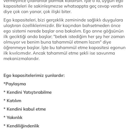
vermeyince çıldıranlar parmak kaldırsın. İşte o id, uygun ego
kapasiteleri ile sakinleşmezse whatsappta geç cevap verdin
diye çok can yanar, çok ilişki biter.
Ego kapasiteleri, bizi gerçeklik zemininde sağlıklı duygulara
ulaştıran özelliklerimizdir. Bir kaçından bahsetmeden önce
ego sistemi nerede başlar ona bakalım. Ego anne göğsünün
ilk geciktiği anda başlar; "bebek istediğim her şey her zaman
olmuyor ve benim buna tahammül etmem lazım" diye
öğrenmeye başlar. İşte bu tahammül etme kapasitesi egonun
ilk kıvılcımıdır. Ancak tahammül etme şekli ise savunma
mekanizmalarıdır.
Ego kapasitelerimiz şunlardır:
*Paylaşma
* Kendini Yatıştırabilme
* Katılım
* Kendini kabul etme
* Yakınlık
* Kendiliğindenlik