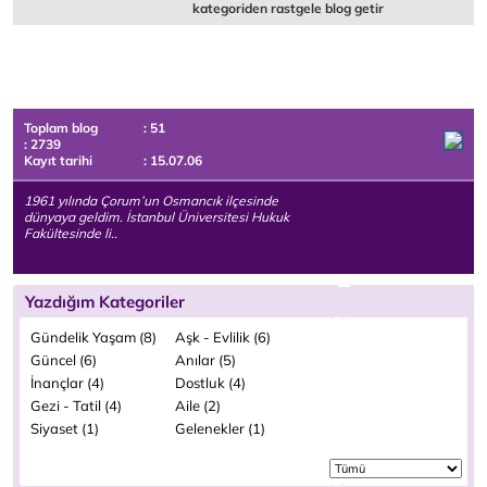
kategoriden rastgele blog getir
Toplam blog
: 51
: 2739
Kayıt tarihi
: 15.07.06
1961 yılında Çorum’un Osmancık ilçesinde
dünyaya geldim. İstanbul Üniversitesi Hukuk
Fakültesinde li..
Yazdığım Kategoriler
Gündelik Yaşam (8)
Aşk - Evlilik (6)
Güncel (6)
Anılar (5)
İnançlar (4)
Dostluk (4)
Gezi - Tatil (4)
Aile (2)
Siyaset (1)
Gelenekler (1)