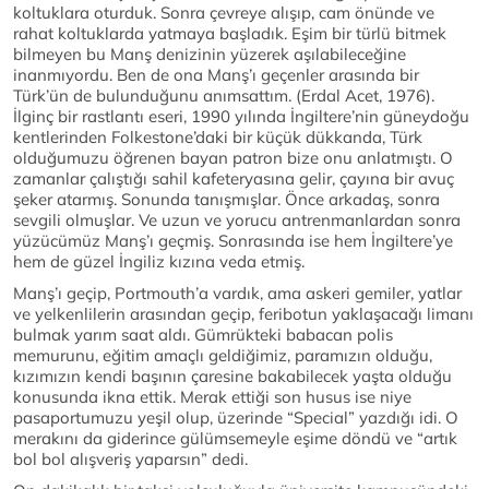
koltuklara oturduk. Sonra çevreye alışıp, cam önünde ve
rahat koltuklarda yatmaya başladık. Eşim bir türlü bitmek
bilmeyen bu Manş denizinin yüzerek aşılabileceğine
inanmıyordu. Ben de ona Manş’ı geçenler arasında bir
Türk’ün de bulunduğunu anımsattım. (Erdal Acet, 1976).
İlginç bir rastlantı eseri, 1990 yılında İngiltere’nin güneydoğu
kentlerinden Folkestone’daki bir küçük dükkanda, Türk
olduğumuzu öğrenen bayan patron bize onu anlatmıştı. O
zamanlar çalıştığı sahil kafeteryasına gelir, çayına bir avuç
şeker atarmış. Sonunda tanışmışlar. Önce arkadaş, sonra
sevgili olmuşlar. Ve uzun ve yorucu antrenmanlardan sonra
yüzücümüz Manş’ı geçmiş. Sonrasında ise hem İngiltere’ye
hem de güzel İngiliz kızına veda etmiş.
Manş’ı geçip, Portmouth’a vardık, ama askeri gemiler, yatlar
ve yelkenlilerin arasından geçip, feribotun yaklaşacağı limanı
bulmak yarım saat aldı. Gümrükteki babacan polis
memurunu, eğitim amaçlı geldiğimiz, paramızın olduğu,
kızımızın kendi başının çaresine bakabilecek yaşta olduğu
konusunda ikna ettik. Merak ettiği son husus ise niye
pasaportumuzu yeşil olup, üzerinde “Special” yazdığı idi. O
merakını da giderince gülümsemeyle eşime döndü ve “artık
bol bol alışveriş yaparsın” dedi.