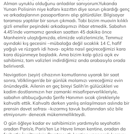
Alman uyruklu olduğunu anladılar sanıyorum.Yukarıda
Yunan Polisinin niye kafanı kazıttın diye sorun çıkardığı genç
ve arkadaşlarının pasaportlarını alıp götürdüler. Bilgisayar
taraması yaptılar bir sorun çıkmadı. Tabi bizim muavin kılıklı
gizli emeller peşindeki arkadaşımızı ihbar etmedik. Sabahın
4.45’inde varmamız gereken saatten 45 dakika önce
Manheim’e ulaştığımızda, elimizde valizlerimizle, Temmuz
ayındaki kış gecesini –mübalağa değil sıcaklık 14 C, hafif
yağışlı ve rüzgarlı idi hava- açıkta nasıl geçireceğimizi kara
kara düşünmeye başladık. Ama bizim kalp gözü açık ev
sahibimiz, tam valizleri indirdiğimiz anda arabasıyla orada
beliriverdi.
Navigation (seyir) cihazının komutlarına uyarak bir saat
sonra, Völklingen’de bir günlük molamızı vereceğimiz evin
önündeydik. Ailenin en geç bireyi Salih’in gülücükleri ve
kadim dostlarımızın her zamanki misafirperverlikleriyle,
sabahın altıbuçuğunda Şerife Hanımın sıcak çörekleriyle
kahvaltı ettik. Kahvaltı derken yanlış anlaşılmasın aslında bir
prensin davet sofrası –kızarmış tavuk butlarından söz bile
etmiyorum- denecek mükemmellikteydi.
O gün öğleye kadar ev sahibimizin yardımıyla seyahatin
oradan Paris’e, Paris’ten Le Havre liman kentine, oradan da