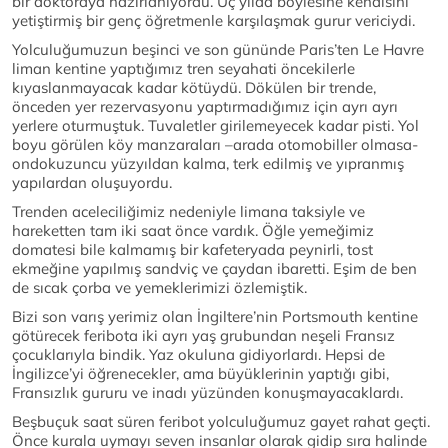
bir doktoraya hazırlanıyordu. Üç yılda böylesine kendisini
yetiştirmiş bir genç öğretmenle karşılaşmak gurur vericiydi.
Yolculuğumuzun beşinci ve son gününde Paris’ten Le Havre
liman kentine yaptığımız tren seyahati öncekilerle
kıyaslanmayacak kadar kötüydü. Dökülen bir trende,
önceden yer rezervasyonu yaptırmadığımız için ayrı ayrı
yerlere oturmuştuk. Tuvaletler girilemeyecek kadar pisti. Yol
boyu görülen köy manzaraları –arada otomobiller olmasa-
ondokuzuncu yüzyıldan kalma, terk edilmiş ve yıpranmış
yapılardan oluşuyordu.
Trenden aceleciliğimiz nedeniyle limana taksiyle ve
hareketten tam iki saat önce vardık. Öğle yemeğimiz
domatesi bile kalmamış bir kafeteryada peynirli, tost
ekmeğine yapılmış sandviç ve çaydan ibaretti. Eşim de ben
de sıcak çorba ve yemeklerimizi özlemiştik.
Bizi son varış yerimiz olan İngiltere’nin Portsmouth kentine
götürecek feribota iki ayrı yaş grubundan neşeli Fransız
çocuklarıyla bindik. Yaz okuluna gidiyorlardı. Hepsi de
İngilizce’yi öğrenecekler, ama büyüklerinin yaptığı gibi,
Fransızlık gururu ve inadı yüzünden konuşmayacaklardı.
Beşbuçuk saat süren feribot yolculuğumuz gayet rahat geçti.
Önce kurala uymayı seven insanlar olarak gidip sıra halinde