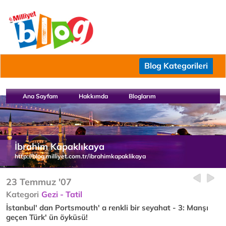
Blog Kategorileri
Ana Sayfam
Hakkımda
Bloglarım
İbrahim Kapaklıkaya
http://blog.milliyet.com.tr/ibrahimkapaklikaya
23 Temmuz '07
Kategori
Gezi - Tatil
İstanbul' dan Portsmouth' a renkli bir seyahat - 3: Manşı
geçen Türk' ün öyküsü!