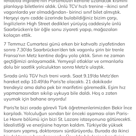
feribotla İngiltere’nin Porstmouth kentine uzanacak kısmını
planlayıp biletlerini aldık. Ünlü TCV hızlı trenine –ikinci sınıf
vagonlarda yer olmadığından- birinci sınıf bilet almıştık.
Herşeyi aynı cadde üzerinde bulabildiğiniz bizim çarşı,
İngilizlerin High Street dedikleri yürüyüş caddesiyle ünlü
Saarbrücken’e bir öğle sonu ziyareti yapıp, mağazaları
kolaçan ettik.
7 Temmuz Cumartesi günü erken bir kahvaltı ziyafetinden
sonra 7.30’da Saarbrücken’den tek vagonlu şirin bir trenle
Fransa’nın Metz kentine doğru yola çıktık. Sınırı ne zaman
geçtiğimizi anlayamadık. Yemyeşil otlaklar ve ormanlarla
dolu bir saatlik yolculuktan sonra Metz’e ulaştık.
Sırada ünlü TGV hızlı treni vardı. Saat 9.19’da Metz’den
hareket edip 10.49’da Paris’te olacaktı. 21 dakikadır
trendeyiz ama daha pek bir marifetini göremedik. Eşim hız
yapmamasından sıkılıp uykuya bile daldı. Hoş o zaten
uyumak için bahane arıyordu!
Paris’te bizi orada görevli Türk öğretmenlerimizden Bekir İnce
karşıladı. Yolculuğun sondan bir önceki aşaması olan Paris-
Le Havre bölümü için bizi St. Lazare istasyonuna götürecekti.
İdealistliği ve enerjisine hayran kaldım. Türkiye’de yüksek
lisansını yapmış, doktorasını sürdürüyordu. Burada da ikinci