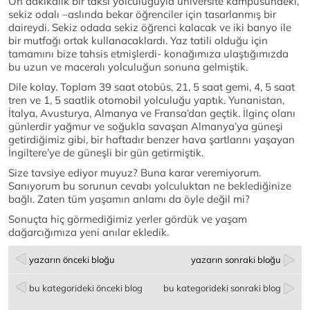
On dakikalık bir taksi yolculuğuyla üniversite kampusündeki,
sekiz odalı –aslında bekar öğrenciler için tasarlanmış bir
daireydi. Sekiz odada sekiz öğrenci kalacak ve iki banyo ile
bir mutfağı ortak kullanacaklardı. Yaz tatili olduğu için
tamamını bize tahsis etmişlerdi- konağımıza ulaştığımızda
bu uzun ve maceralı yolculuğun sonuna gelmiştik.
Dile kolay. Toplam 39 saat otobüs, 21, 5 saat gemi, 4, 5 saat
tren ve 1, 5 saatlik otomobil yolculuğu yaptık. Yunanistan,
İtalya, Avusturya, Almanya ve Fransa’dan geçtik. İlginç olanı
günlerdir yağmur ve soğukla savaşan Almanya’ya güneşi
getirdiğimiz gibi, bir haftadır benzer hava şartlarını yaşayan
İngiltere’ye de güneşli bir gün getirmiştik.
Size tavsiye ediyor muyuz? Buna karar veremiyorum.
Sanıyorum bu sorunun cevabı yolculuktan ne beklediğinize
bağlı. Zaten tüm yaşamın anlamı da öyle değil mi?
Sonuçta hiç görmediğimiz yerler gördük ve yaşam
dağarcığımıza yeni anılar ekledik.
yazarın önceki bloğu
yazarın sonraki bloğu
bu kategorideki önceki blog
bu kategorideki sonraki blog