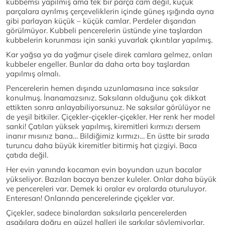
kubbemsi yapılmış ama tek bir parça cam değil, küçük
parçalara ayrılmış çerçeveliklerin içinde güneş ışığında ayna
gibi parlayan küçük – küçük camlar. Perdeler dışarıdan
görülmüyor. Kubbeli pencerelerin üstünde yine taşlardan
kubbelerin korunması için sanki yuvarlak çıkıntılar yapılmış.
Kar yağsa ya da yağmur çisele direk camlara gelmez, onları
kubbeler engeller. Bunlar da daha orta boy taşlardan
yapılmış olmalı.
Pencerelerin hemen dışında uzunlamasına ince saksılar
konulmuş. İnanamazsınız. Saksıların olduğunu çok dikkat
ettikten sonra anlayabiliyorsunuz. Ne saksılar görülüyor ne
de yeşil bitkiler. Çiçekler-çiçekler-çiçekler. Her renk her model
sanki! Çatıları yüksek yapılmış, kiremitleri kırmızı dersem
inanır mısınız bana… Bildiğimiz kırmızı… En üstte bir sırada
turuncu daha büyük kiremitler bitirmiş hat çizgiyi. Baca
çatıda değil.
Her evin yanında kocaman evin boyundan uzun bacalar
yükseliyor. Bazıları bacaya benzer kuleler. Onlar daha büyük
ve pencereleri var. Demek ki oralar ev oralarda oturuluyor.
Enteresan! Onlarında pencerelerinde çiçekler var.
Çiçekler, sadece binalardan saksılarla pencerelerden
aşağılara doğru en güzel halleri ile şarkılar söylemiyorlar.