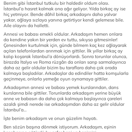
Benim gibi İstanbul tutkulu bir haldedir oldum olası.
İstanbul’a hasret kalmak ona ağır geliyor. Yılda birkaç ay ise
hiç yetmiyor. Bende dâhil birkaç arkadaşını daha yalvar
yakar, ağlaya sızlaya yanına getirtiyor kendi gelemese bile.
Aile olayını da halletti.
Annesi ve babası emekli oldular. Arkadaşım hemen onlara
da kendine yakın bir yerden ev tuttu, sıkıysa gitmesinler!
Çenesinden kurtulmak için, günde bilmem kaç kez ağlayarak
açılan telefonlardan arınmak için gittiler. İlk yıllar birkaç ay
kalıp koşarak İstanbul’a dönüyorlardı. Sonra torunlar olunca,
birazda İtalya ve Roma rüzgârı da onları sarıp sarmalayınca
daha az gelir oldular bizim bu taraflara daha çok orada
kalmaya başladılar. Arkadaşlar da edindiler hatta komşularla
geçinmeye, onlarla yemeğe oyun oynamaya gittiler.
Arkadaşımın annesi ve babası yemek kurslarından, dans
kurslarına bile gittiler. Torunlarda arkadaşım yerine büyük
anne ve babasın da daha çok kalmaya başlayınca çareleri
azaldı şimdi nerede ise arkadaşımdan daha az gelir oldular
İstanbul’a…
İşte benim arkadaşım ve onun güzelim hayatı.
Ben sözün başına dönmek istiyorum. Arkadaşım, eşinin