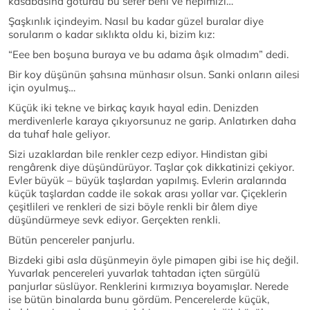
kasabasına götürdü bu sefer beni ve hepimizi…
Şaşkınlık içindeyim. Nasıl bu kadar güzel buralar diye
sorularım o kadar sıklıkta oldu ki, bizim kız:
“Eee ben boşuna buraya ve bu adama âşık olmadım” dedi.
Bir koy düşünün şahsına münhasır olsun. Sanki onların ailesi
için oyulmuş…
Küçük iki tekne ve birkaç kayık hayal edin. Denizden
merdivenlerle karaya çıkıyorsunuz ne garip. Anlatırken daha
da tuhaf hale geliyor.
Sizi uzaklardan bile renkler cezp ediyor. Hindistan gibi
rengârenk diye düşündürüyor. Taşlar çok dikkatinizi çekiyor.
Evler büyük – büyük taşlardan yapılmış. Evlerin aralarında
küçük taşlardan cadde ile sokak arası yollar var. Çiçeklerin
çeşitlileri ve renkleri de sizi böyle renkli bir âlem diye
düşündürmeye sevk ediyor. Gerçekten renkli.
Bütün pencereler panjurlu.
Bizdeki gibi asla düşünmeyin öyle pimapen gibi ise hiç değil.
Yuvarlak pencereleri yuvarlak tahtadan içten sürgülü
panjurlar süslüyor. Renklerini kırmızıya boyamışlar. Nerede
ise bütün binalarda bunu gördüm. Pencerelerde küçük,