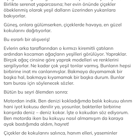
Birlikte serenat yaparcasına; her evin önünde çiçekler
öbeklenmiş olarak yeşil dalların üzerinden yukarılara
bakıyorlar.
Güneş, onlara gülümserken, çiçeklerde havaya, en güzel
kokularını dağıtıyorlar.
Bu esrarlı bir alışveriş!
Evlerin arka taraflarından o kırmızı kiremitli çatıların
ardından kocaman ağaçların yeşilleri görülüyor. Yapraklar.
Birçok ağaç cinsine göre yaprak modelleri ve renklerini
sergiliyorlar. Ne kadar çok yeşil tonlar varmış. Bunların hepsi
birbirine inat mı canlanmışlar. Bakmaya doyamamak bir
başka hal, bakmaya kıyamamak bir başka durum. Bunlar
tam burası için söylenecek sözler.
Bütün bu seyri âlemden sonra:
Motordan indik. Ben denizi kokladığımda balık kokusu alırım
hani iyot kokusu denilir ya, yosunlar, bakteriler birbirine
karışırda deniz – deniz kokar. İşte o kokudan söz ediyorum.
Ben motorda iken bu kokuyu nasıl almamışım da karaya
ayak bastığımda aldım, hayret!
Çiçekler de kokularını salınca, hanım elleri, yaseminler