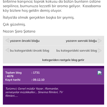
birbirine karışınca; toprak kokusu da bütün bunların üstüne
serpilince, burnunuza lezzetli bir aroma geliyor. Kasabamsı
köy bizlere hoş geldin demiş oluyor.
İtalya’da olmak gerçekten başka bir şeymiş.
Çok güzelmiş.
Nazan Şara Şatana
yazarın önceki bloğu
yazarın sonraki bloğu
bu kategorideki önceki blog
bu kategorideki sonraki blog
kategoriden rastgele blog getir
Toplam blog
: 1731
: 4678
Kayıt tarihi
: 09.12.10
Turizmci; Genel müdür Yazar ; Romanlar,
senaryolar müzikkaller... Sinema filmleri, TV
filmleri.....