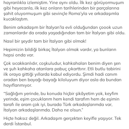
hayranlıkla izlemiştim. Yine aynı oldu. İlk kez görüyormuşum
gibi heyecanla, ilk kez onların tarihlerinden bir parçalarına
şahit oluyormuşum gibi sevinçle Roma’yla ve arkadaşımla
kucaklaştım.
Benim arkadaşım bir İtalyan’la evli olduğundan çoook uzun
zamanlardır da orada yaşadığından tam bir İtalyan gibi oldu.
Nasıl bir şeydir tam bir İtalyan gibi olmak!
Hepimizin bildiği birkaç İtalyan olmak vardır, ya bunların
hepsi onda var.
Çok sıcakkanlıdır, coşkuludur, kahkahaları benim diyen şen
ve şuh kahkaha atanlara pabuç çıkarttırır. Etli butlu tabirini
ilk oraya gittiği yıllarda kabul ediyordu. Şimdi hadi canım
oradan ben bayağı-bayağı kiloluyum diyor asla da bundan
hayıflanmıyor.
“Sağlığım yerinde, bu konuda hiçbir şikâyetim yok, keyfim
yerinde, eşim çocuklarım hem kendi tarafım hem de eşimin
tarafı ile aram çok iyi, burada Türk arkadaşlarımda var,
İtalyan arkadaşlarımda. Daha ne olsun.”
Hiçte haksız değil. Arkadaşım gerçekten keyifle yaşıyor. Tek
derdi İstanbul.