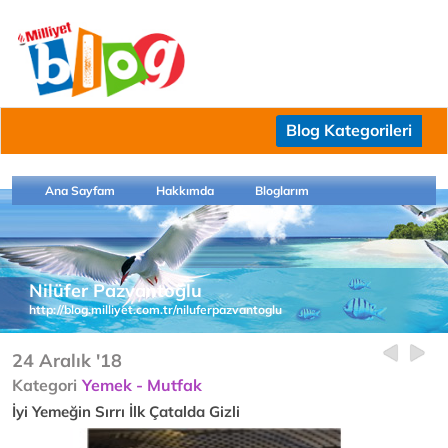
Blog Kategorileri
Ana Sayfam
Hakkımda
Bloglarım
Nilüfer Pazvantoğlu
http://blog.milliyet.com.tr/niluferpazvantoglu
24 Aralık '18
Kategori
Yemek - Mutfak
İyi Yemeğin Sırrı İlk Çatalda Gizli