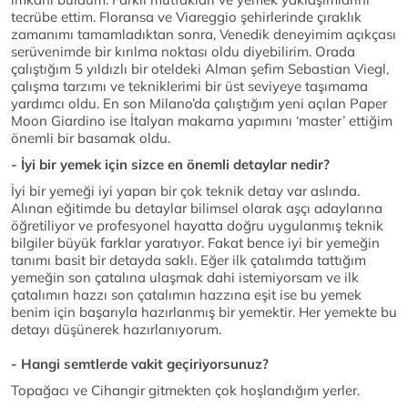
tecrübe ettim. Floransa ve Viareggio şehirlerinde çıraklık
zamanımı tamamladıktan sonra, Venedik deneyimim açıkçası
serüvenimde bir kırılma noktası oldu diyebilirim. Orada
çalıştığım 5 yıldızlı bir oteldeki Alman şefim Sebastian Viegl,
çalışma tarzımı ve tekniklerimi bir üst seviyeye taşımama
yardımcı oldu. En son Milano’da çalıştığım yeni açılan Paper
Moon Giardino ise İtalyan makarna yapımını ‘master’ ettiğim
önemli bir basamak oldu.
- İyi bir yemek için sizce en önemli detaylar nedir?
İyi bir yemeği iyi yapan bir çok teknik detay var aslında.
Alınan eğitimde bu detaylar bilimsel olarak aşçı adaylarına
öğretiliyor ve profesyonel hayatta doğru uygulanmış teknik
bilgiler büyük farklar yaratıyor. Fakat bence iyi bir yemeğin
tanımı basit bir detayda saklı. Eğer ilk çatalımda tattığım
yemeğin son çatalına ulaşmak dahi istemiyorsam ve ilk
çatalımın hazzı son çatalımın hazzına eşit ise bu yemek
benim için başarıyla hazırlanmış bir yemektir. Her yemekte bu
detayı düşünerek hazırlanıyorum.
- Hangi semtlerde vakit geçiriyorsunuz?
Topağacı ve Cihangir gitmekten çok hoşlandığım yerler.