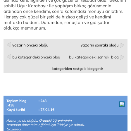
aslında kendiliğinden ve çok güzel bir tesadüf oldu. Mekanın
sahibi Uğur Karabayır ile yaptığım birkaç görüşmenin
ardından önce kendimi, sonra kafamdaki mönüyü anlattım.
Her şey çok güzel bir şekilde hızlıca gelişti ve kendimi
mutfakta buldum. Durumdan, sonuçtan ve gidişattan
oldukça memnunum.
yazarın önceki bloğu
yazarın sonraki bloğu
bu kategorideki önceki blog
bu kategorideki sonraki blog
kategoriden rastgele blog getir
Toplam blog
: 248
: 438
Kayıt tarihi
: 27.04.16
Almanya'da doğdu. Oradaki öğreniminin
ardından üniversite eğitimi için Türkiye'ye döndü.
Gazeteci..