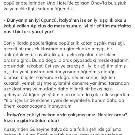
popüler otellerinden Una Hotel’de çalışan Önay’la buluştuk
ve yemekle ilgili sırlarını öğrendik...
- Dünyanın en iyi üçüncü, İtalya’nın ise en iyi aşçılık okulu
kabul edilen Apicius’da mezunsunuz. İyi bir eğitim mutfakta
nasıl bir fark yaratıyor?
Son yıllarda popülerliğine popülerlik katan aşçılık mesleği,
geçerli bir meslek klasmanına girmekle kalmayıp, bir
doktorluk ve bir avukatlık gibi geleceği olan meslekler
arasına girdi. Bu da doğal olarak piyasadaki meslektaşlarım
arasındaki rekabeti üst seviyelere taşıdı. İyi bir eğitim almış
aşçı bu yeni gastronomi dünyasında öğrenmiş olduğu
bilimsel bilgiler sayesinde doğru neden sonuç ilişkileri
kurarak, yemek pişirme eylemini ‘deneme yanılma’ tarzından
uzaklaştırmış ve mutfağa daha bilinçli bir bakış açısı
getiriyor. Aldığım iyi eğitimin bu anlamda çok katkısı gördüm.
Yıllar içerisinde eklenen yeni deneyimlerle, bunun daha da
önem kazanacağına inanıyorum.
- İtalya’da çok iyi mekanlarda çalışmışsınız. Nereler orası?
Size ne gibi katkıları oldu?
Kuzeyinden Güneyine İtalya’da altı farklı şehirde çalışma
imkanı buldum. Farklı mutfakları ve yemek yaklaşımlarını