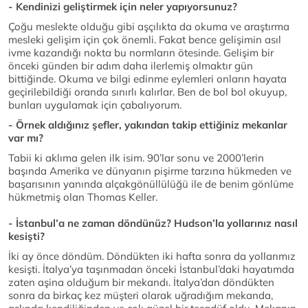
- Kendinizi geliştirmek için neler yapıyorsunuz?
Çoğu meslekte olduğu gibi aşçılıkta da okuma ve araştırma
mesleki gelişim için çok önemli. Fakat bence gelişimin asıl
ivme kazandığı nokta bu normların ötesinde. Gelişim bir
önceki günden bir adım daha ilerlemiş olmaktır gün
bittiğinde. Okuma ve bilgi edinme eylemleri onların hayata
geçirilebildiği oranda sınırlı kalırlar. Ben de bol bol okuyup,
bunları uygulamak için çabalıyorum.
- Örnek aldığınız şefler, yakından takip ettiğiniz mekanlar
var mı?
Tabii ki aklıma gelen ilk isim. 90’lar sonu ve 2000’lerin
başında Amerika ve dünyanın pişirme tarzına hükmeden ve
başarısının yanında alçakgönüllülüğü ile de benim gönlüme
hükmetmiş olan Thomas Keller.
- İstanbul’a ne zaman döndünüz? Hudson’la yollarınız nasıl
kesişti?
İki ay önce döndüm. Döndükten iki hafta sonra da yollarımız
kesişti. İtalya’ya taşınmadan önceki İstanbul’daki hayatımda
zaten aşina olduğum bir mekandı. İtalya’dan döndükten
sonra da birkaç kez müşteri olarak uğradığım mekanda,