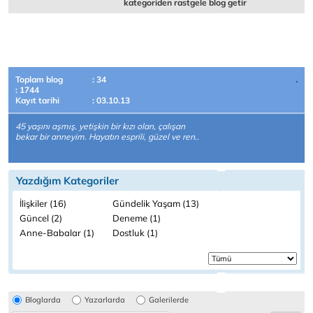
kategoriden rastgele blog getir
Toplam blog
: 34
: 1744
Kayıt tarihi
: 03.10.13
45 yaşını aşmış, yetişkin bir kızı olan, çalışan
bekar bir anneyim. Hayatın esprili, güzel ve ren..
Yazdığım Kategoriler
İlişkiler (16)
Gündelik Yaşam (13)
Güncel (2)
Deneme (1)
Anne-Babalar (1)
Dostluk (1)
Bloglarda
Yazarlarda
Galerilerde