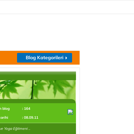
Blog Kategorileri
m blog
: 164
tarihi
: 08.09.11
ve Yoga Eğitmeni ..