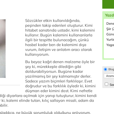
Yazd
Sözcükler etkin kullanıldığında,
Dene
peşinden takip edenleri oluşturur. Kimi
Şiir 
hitabet sanatında ustadır, kimi kalemini
Günc
kullanır. Bugün kalemini kullananlarla
ilgili bir tespitte bulunacağım, çünkü
Yurtiç
hasbel kader ben de kalemimi dışa
Yoga
vurum, iletişim ve anlatım aracı olarak
kullanıyorum.
Bu beyaz kağıt denen malzeme öyle bir
şey ki, mürekkeple dilediğin gibi
Blo
doldurabiliyorsun. Bugüne kadar
yazılmamış bir şey kalmamıştır derler.
Sadece yazım biçimleri farklılaşır. Evet
Sad
doğrudur ve bu farklılık öyledir ki, kimini
düşman eder kimini dost. Kimi nefretle
diği diyarlara açılmak için yanıp tutuşturur, kimini kendi
ki, kalemi elinde tutan, kılıç sallayan misali, adam da
bilir.
aşladıkça, ne büyük sorumluluk olduğunu anlıyorum.