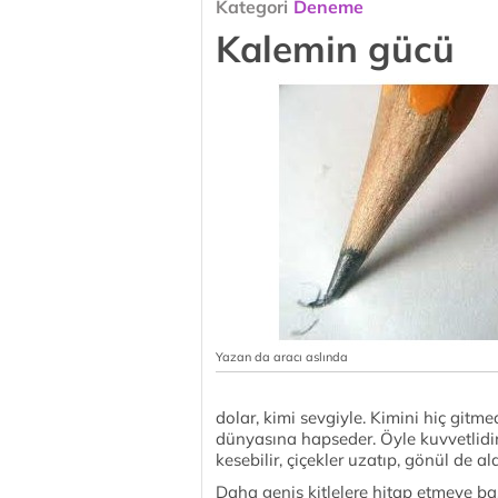
Kategori
Deneme
Kalemin gücü
Yazan da aracı aslında
dolar, kimi sevgiyle. Kimini hiç gitme
dünyasına hapseder. Öyle kuvvetlidir 
kesebilir, çiçekler uzatıp, gönül de ala
Daha geniş kitlelere hitap etmeye b