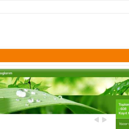
loglarım
Topla
: 608
Kayıt 
Yazar 