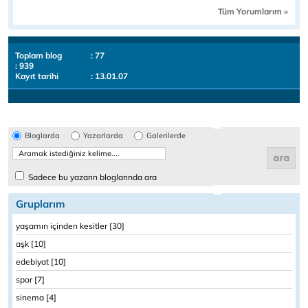
Tüm Yorumlarım »
Toplam blog
: 77
: 939
Kayıt tarihi
: 13.01.07
Bloglarda
Yazarlarda
Galerilerde
Sadece bu yazarın bloglarında ara
Gruplarım
yaşamın içinden kesitler [30]
aşk [10]
edebiyat [10]
spor [7]
sinema [4]