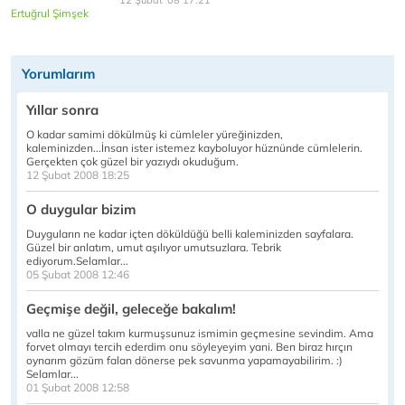
12 Şubat '08 17:21
Ertuğrul Şimşek
Yorumlarım
Yıllar sonra
O kadar samimi dökülmüş ki cümleler yüreğinizden,
kaleminizden...İnsan ister istemez kayboluyor hüznünde cümlelerin.
Gerçekten çok güzel bir yazıydı okuduğum.
12 Şubat 2008 18:25
O duygular bizim
Duyguların ne kadar içten döküldüğü belli kaleminizden sayfalara.
Güzel bir anlatım, umut aşılıyor umutsuzlara. Tebrik
ediyorum.Selamlar...
05 Şubat 2008 12:46
Geçmişe değil, geleceğe bakalım!
valla ne güzel takım kurmuşsunuz ismimin geçmesine sevindim. Ama
forvet olmayı tercih ederdim onu söyleyeyim yani. Ben biraz hırçın
oynarım gözüm falan dönerse pek savunma yapamayabilirim. :)
Selamlar...
01 Şubat 2008 12:58