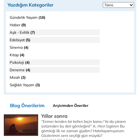
Yazdığım Kategoriler
Gündelik Yaşam
(16)
Haber
(9)
Aşk - Evlilik
(7)
Edebiyat
(5)
Sinema
(4)
Kitap
(4)
Psikoloji
(4)
Deneme
(4)
Mizah
(3)
Sağlıklı Yaşam
(3)
Blog Önerilerim
Arşivimden Öneriler
Yıllar sonra
“Esmer tenden bir kefen biçin bana / Ya da çıkarın
üstümden bu deli gömleğini!” A. Hicri İzgören Bu
gömleği ilk ne zaman giydim? Hatırlayamıyorum.
Gözlerimin seni seçtiği gün müydü?