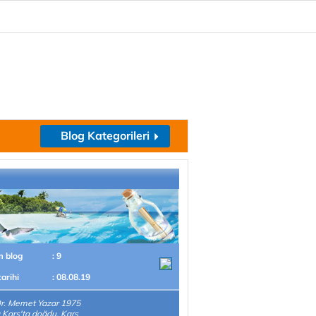
Blog Kategorileri
m blog
: 9
tarihi
: 08.08.19
r. Memet Yazar 1975
a Kars'ta doğdu, Kars