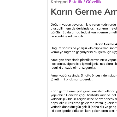
Kategori
Estetik / Güzellik
Karın Germe Am
Doğum yapan veya aşırı kilo veren kadınlarda 
oluşabilir hem de derisinde aşırı sarkma meyd
görülür. Bu durumda tedavi karın germe ameliy
ile kombine edip yapılır.
Karın Germe A
Doğum sonrası veya aşırı kilo alıp verme sonra
vermeye rağmen geçmiyorsa bu işlem için uygun
Ameliyat öncesinde plastik cerrahınızla yapacağ
ilaçlarınızı, sigara içip içmediğinizi net olara
ideal kilonuzda olmanız gerekir.
Ameliyat öncesinde, 3 hafta öncesinden sigarayı
tüketimini bırakmanız gerekir.
Karın germe ameliyatı genel anestezi altında 
yapılabilir. Genelde çoğu hastada karın ve bel b
kalacak şekilde sezeryan izine benzer ancak dah
hepsi alınır, kaslarda gevşeme varsa iç korse te
yerinde daha düzgün şekilli (daha dik ve genç
iki adet içerde birikecek kanı çeken dren takılı