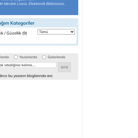
ri Meslek Lisesi, Elektronik Bölümünü..
ığım Kategoriler
ik / Güzellik (9)
glarda
Yazarlarda
Galerilerde
ece bu yazarın bloglarında ara