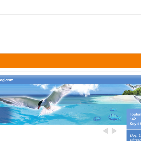
loglarım
Topla
: 42
Kayıt 
Doç. D
yılınd