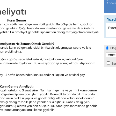
Endüst
eliyatı
Yazd
Karın Germe
en çok etkilenen bölge karın bölgesidir. Bu bölgede hem çatlaklar
Estet
ana gelebilir. Çoğu hastada karın kaslarında gevşeme de (diastaz)
atıdır. Bu ameliyat genelde liposuction dediğimiz yağ alma ameliyatı
meliyatını Ne Zaman Olmak Gerekir?
sında karın bölgenizde ciddi bir fazlalık oluşmuşsa, spora ve kilo
Blo
 olabilirsiniz.
ınız görüşmede isteklerinizi, hastalıklarınızı, kullandığınız
k belirtmenizde fayda var. Bu ameliyattan iyi sonuç almak istiyorsanız
Sad
, 1 hafta öncesinden kan sulandırıcı ilaçları ve bitkisel çay
Karın Germe Ameliyatı
yapılır ortalama 3 saat sürer. Tam karın germe veya mini karın germe
ölgesine liposuction işlemi yapılır. Karın alt tarafında bikini altında
a uzun bir kesi yapılır ve göbek deliği altında kalan sarkık derinin
kniği dediğimiz dikişlerle yeniden sıkılaştırılır. Göbek deliği yeni
 görünümlü) olarak yeniden oluşturulur. Ameliyat sonrasında genelde
r ve pansuman yapılarak korse giydirilir.