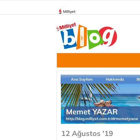
Milliyet
Ana Sayfam
Hakkımda
B
Memet YAZAR
http://blog.milliyet.com.tr/drmemetyazar
12 Ağustos '19